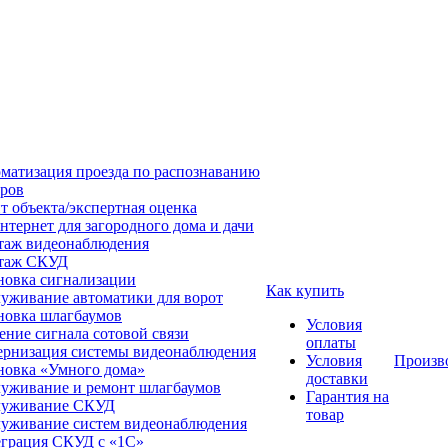
матизация проезда по распознаванию
ров
т объекта/экспертная оценка
нтернет для загородного дома и дачи
аж видеонаблюдения
таж СКУД
новка сигнализации
Как купить
уживание автоматики для ворот
новка шлагбаумов
Условия
ение сигнала сотовой связи
оплаты
рнизация системы видеонаблюдения
Условия
Произв
новка «Умного дома»
доставки
уживание и ремонт шлагбаумов
Гарантия на
луживание СКУД
товар
уживание систем видеонаблюдения
грация СКУД с «1С»