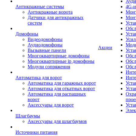
Ауди
Антикражные системы
4G-и
Антикражные ворота
Монт
Датчики для антикражных
Мон
систем
Уста
Обсл
Домофоны
Уста
Видеодомофоны
Усил
Аудиодомофоны
Моде
Акции
Вызывные панели
Уста
Многоквартирные домофоны
Обсл
Многоквартирные ip домофоны
Обс
Модули сопряжения
Обсл
Инте
Автоматика для ворот
Инте
Автоматика для гаражных ворот
Уста
Автоматика для откатных ворот
Уста
Автоматика для распашных
Охра
ворот
прое
Аксессуары для ворот
Уста
Элек
Шлагбаумы
Аксессуары для шлагбаумов
Источники питания