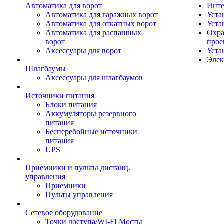
Автоматика для ворот
Инте
Автоматика для гаражных ворот
Уста
Автоматика для откатных ворот
Уста
Автоматика для распашных
Охра
ворот
прое
Аксессуары для ворот
Уста
Элек
Шлагбаумы
Аксессуары для шлагбаумов
Источники питания
Блоки питания
Аккумуляторы резервного
питания
Бесперебойные источники
питания
UPS
Приемники и пульты дистанц.
управления
Приемники
Пульты управления
Сетевое оборудование
Точки доступа/WI-FI Мосты