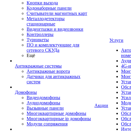
Кнопки выхода
Кодонаборные панели
Считыватели магнитных карт
Металлодетекторы
стационарные
Видеогпазки и видеозвонки
Контроллеры
Турникеты
Услуги
ПО и комплектующие для
сетевого СКУДа
Авто
Ещё
номе
Ауди
Антикражные системы
4G-и
Антикражные ворота
Монт
Датчики для антикражных
Мон
систем
Уста
Обсл
Домофоны
Уста
Видеодомофоны
Усил
Аудиодомофоны
Моде
Акции
Вызывные панели
Уста
Многоквартирные домофоны
Обсл
Многоквартирные ip домофоны
Обс
Модули сопряжения
Обсл
Инте