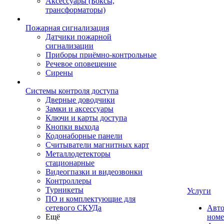
Аксессуары (Боксы,
трансформаторы)
Пожарная сигнализация
Датчики пожарной
сигнализации
Приборы приёмно-контрольные
Речевое оповещение
Сирены
Системы контроля доступа
Дверные доводчики
Замки и аксессуары
Ключи и карты доступа
Кнопки выхода
Кодонаборные панели
Считыватели магнитных карт
Металлодетекторы
стационарные
Видеогпазки и видеозвонки
Контроллеры
Турникеты
Услуги
ПО и комплектующие для
сетевого СКУДа
Авто
Ещё
номе