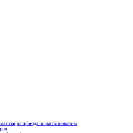
матизация проезда по распознаванию
ров