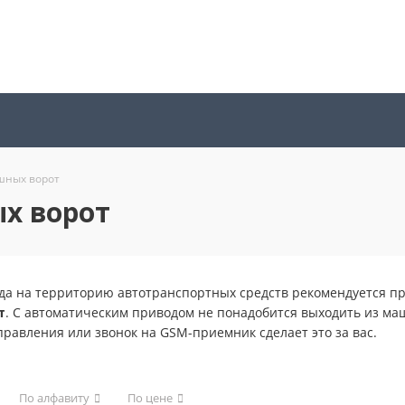
шных ворот
х ворот
зда на территорию автотранспортных средств рекомендуется п
т
. С автоматическим приводом не понадобится выходить из ма
равления или звонок на GSM-приемник сделает это за вас.
По алфавиту
По цене