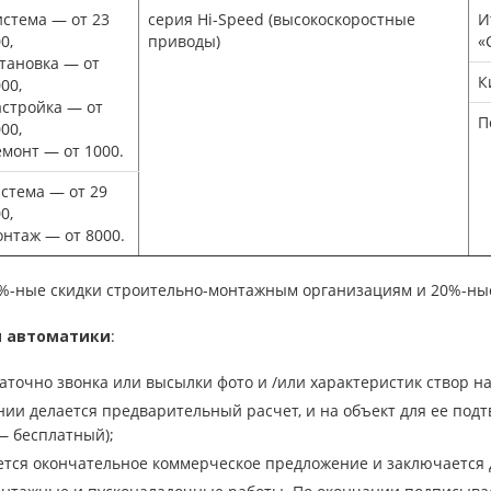
истема — от 23
серия Hi-Speed (высокоскоростные
И
0,
приводы)
«
становка — от
К
00,
астройка — от
П
00,
емонт — от 1000.
истема — от 29
0,
онтаж — от 8000.
%-ные скидки строительно-монтажным организациям и 20%-ны
и автоматики
:
таточно звонка или высылки фото и /или характеристик створ н
нии делается предварительный расчет, и на объект для ее под
— бесплатный);
ется окончательное коммерческое предложение и заключается 