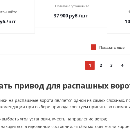
Наличие уточняйте
уточняйте
Н
37 900
руб.
/шт
уб.
/шт
10
Показать еще
1
2
3
4
ать привод для распашных воро
тики на распашные ворота является одной из самых сложных, 
комендации при выборе привода советуем принять во вниман
 выбрать угол установки, учесть направление ветра;
находиться в идеальном состоянии, чтобы моторы могли корре