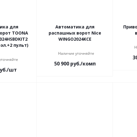
ика для
Автоматика для
Приво
ворот TOONA
распашных ворот Nice
024HSBDKIT2
WINGO2024KCE
л.+2 пульт)
Н
Наличие уточняйте
3
уточняйте
50 900
руб.
/комп
уб.
/шт