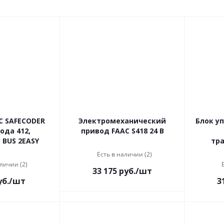
C SAFECODER
Электромеханический
Блок у
ода 412,
привод FAAC S418 24 В
 BUS 2EASY
тр
Есть в наличии (2)
личии (2)
33 175
руб.
/шт
б.
/шт
3