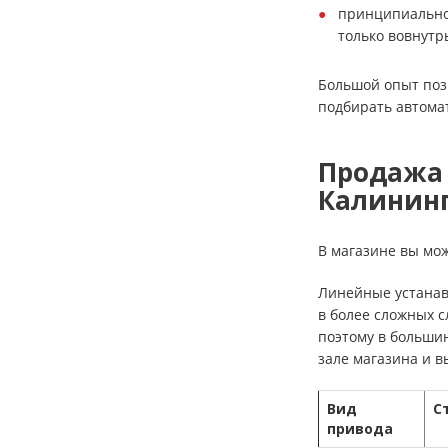
принципиально 
только вовнутр
Большой опыт поз
подбирать автома
Продажа 
Калинин
В магазине вы мо
Линейные устанав
в более сложных с
поэтому в большин
зале магазина и в
Вид
С
привода