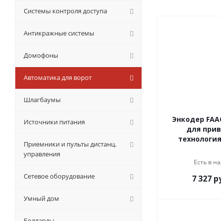
Системы контроля доступа
Антикражные системы
Домофоны
Автоматика для ворот
Шлагбаумы
Энкодер FAA
Источники питания
для прив
технология
Приемники и пульты дистанц.
управления
Есть в на
Сетевое оборудование
7 327
ру
Умный дом
Болларды