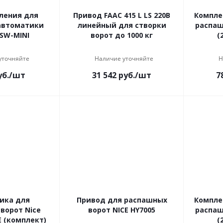
ления для
Привод FAAC 415 L LS 220В
Компле
автоматики
линейный для створки
распаш
SW-MINI
ворот до 1000 кг
(
уточняйте
Наличие уточняйте
Н
б.
/шт
31 542
руб.
/шт
7
ика для
Привод для распашных
Компле
ворот Nice
ворот NICE HY7005
распаш
 (комплект)
(