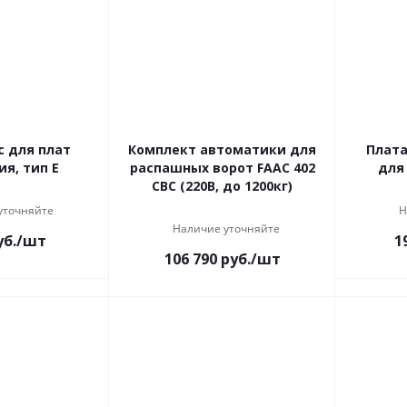
с для плат
Комплект автоматики для
Плата
я, тип Е
распашных ворот FAAC 402
для
CBC (220В, до 1200кг)
уточняйте
Н
Наличие уточняйте
б.
/шт
1
106 790
руб.
/шт