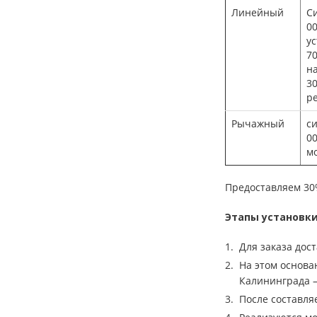
Линейный
С
00
у
70
н
30
р
Рычажный
с
00
м
Предоставляем 30
Этапы установк
Для заказа дос
На этом основа
Калининграда 
После составля