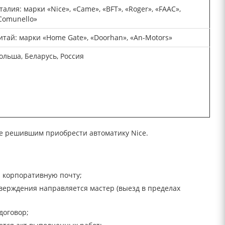
талия: марки «Nice», «Came», «BFT», «Roger», «FAAC»,
Comunello»
итай: марки «Home Gate», «Doorhan», «An-Motors»
ольша, Беларусь, Россия
е решившим приобрести автоматику Nice.
а корпоративную почту;
тверждения направляется мастер (выезд в пределах
договор;