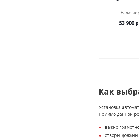
Наличие 
53 900
р
Как выбр
Установка автома
Помимо данной ре
важно грамотно
створы должны 