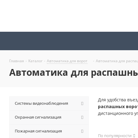
Главная
-
Каталог
-
Автоматика для ворот
-
Автоматика для распа
Автоматика для распашны
Для удобства въе
Системы видеонаблюдения
распашных воро
дистанционного уп
Охранная сигнализация
Пожарная сигнализация
По популярности