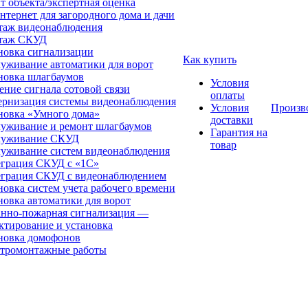
т объекта/экспертная оценка
нтернет для загородного дома и дачи
аж видеонаблюдения
таж СКУД
новка сигнализации
Как купить
уживание автоматики для ворот
новка шлагбаумов
Условия
ение сигнала сотовой связи
оплаты
рнизация системы видеонаблюдения
Условия
Произв
новка «Умного дома»
доставки
уживание и ремонт шлагбаумов
Гарантия на
луживание СКУД
товар
уживание систем видеонаблюдения
грация СКУД с «1С»
грация СКУД с видеонаблюдением
новка систем учета рабочего времени
новка автоматики для ворот
нно-пожарная сигнализация —
ктирование и установка
новка домофонов
тромонтажные работы