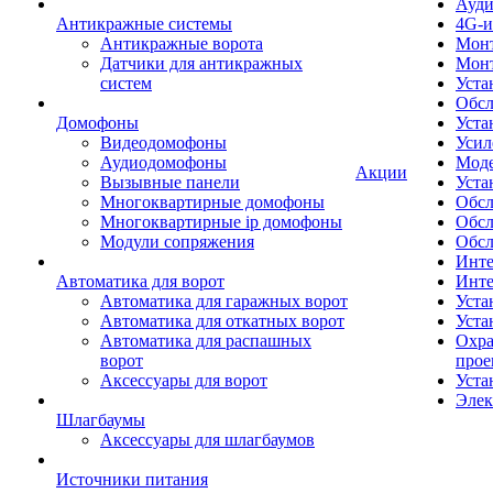
Ауди
Антикражные системы
4G-и
Антикражные ворота
Монт
Датчики для антикражных
Мон
систем
Уста
Обсл
Домофоны
Уста
Видеодомофоны
Усил
Аудиодомофоны
Моде
Акции
Вызывные панели
Уста
Многоквартирные домофоны
Обсл
Многоквартирные ip домофоны
Обс
Модули сопряжения
Обсл
Инте
Автоматика для ворот
Инте
Автоматика для гаражных ворот
Уста
Автоматика для откатных ворот
Уста
Автоматика для распашных
Охра
ворот
прое
Аксессуары для ворот
Уста
Элек
Шлагбаумы
Аксессуары для шлагбаумов
Источники питания