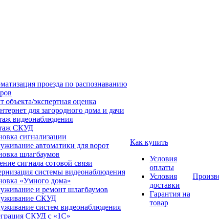
матизация проезда по распознаванию
ров
т объекта/экспертная оценка
нтернет для загородного дома и дачи
аж видеонаблюдения
таж СКУД
новка сигнализации
Как купить
уживание автоматики для ворот
новка шлагбаумов
Условия
ение сигнала сотовой связи
оплаты
рнизация системы видеонаблюдения
Условия
Произв
новка «Умного дома»
доставки
уживание и ремонт шлагбаумов
Гарантия на
луживание СКУД
товар
уживание систем видеонаблюдения
грация СКУД с «1С»