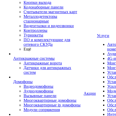
Кнопки выхода
Кодонаборные панели
Считыватели магнитных карт
Металлодетекторы
стационарные
Видеогпазки и видеозвонки
Контроллеры
Турникеты
Услуги
ПО и комплектующие для
сетевого СКУДа
Авто
Ещё
номе
Ауди
Антикражные системы
4G-и
Антикражные ворота
Монт
Датчики для антикражных
Мон
систем
Уста
Обсл
Домофоны
Уста
Видеодомофоны
Усил
Аудиодомофоны
Моде
Акции
Вызывные панели
Уста
Многоквартирные домофоны
Обсл
Многоквартирные ip домофоны
Обс
Модули сопряжения
Обсл
Инте