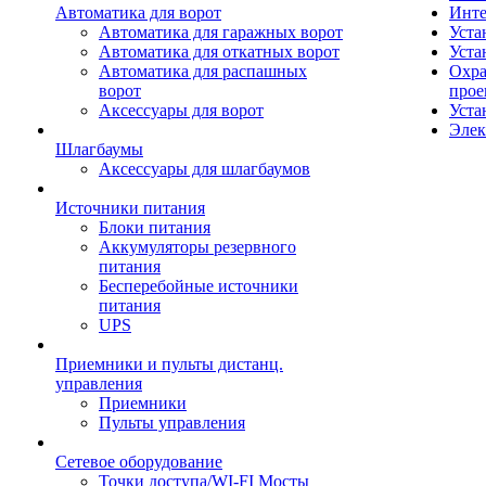
Автоматика для ворот
Инте
Автоматика для гаражных ворот
Уста
Автоматика для откатных ворот
Уста
Автоматика для распашных
Охра
ворот
прое
Аксессуары для ворот
Уста
Элек
Шлагбаумы
Аксессуары для шлагбаумов
Источники питания
Блоки питания
Аккумуляторы резервного
питания
Бесперебойные источники
питания
UPS
Приемники и пульты дистанц.
управления
Приемники
Пульты управления
Сетевое оборудование
Точки доступа/WI-FI Мосты