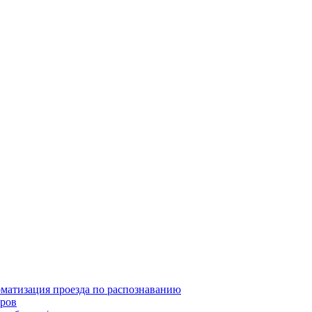
матизация проезда по распознаванию
ров