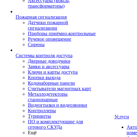
Аксессуары (Боксы,
трансформаторы)
Пожарная сигнализация
Датчики пожарной
сигнализации
Приборы приёмно-контрольные
Речевое оповещение
Сирены
Системы контроля доступа
Дверные доводчики
Замки и аксессуары
Ключи и карты доступа
Кнопки выхода
Кодонаборные панели
Считыватели магнитных карт
Металлодетекторы
стационарные
Видеогпазки и видеозвонки
Контроллеры
Турникеты
Услуги
ПО и комплектующие для
сетевого СКУДа
Авто
Ещё
номе