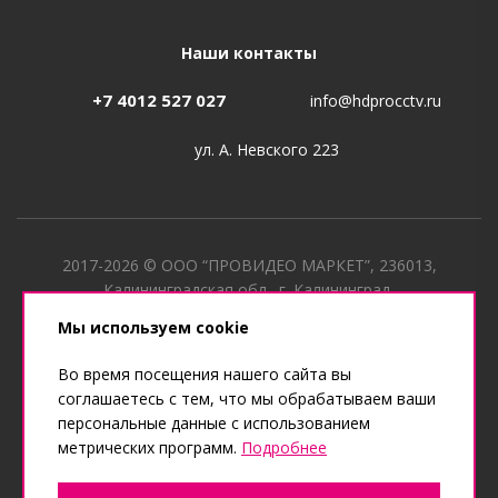
Наши контакты
+7 4012 527 027
info@hdprocctv.ru
ул. А. Невского 223
2017-2026 © ООО “ПРОВИДЕО МАРКЕТ”, 236013,
Калининградская обл., г. Калининград,
ул. Лужская, д. 40 ИНН 3906358841, КПП 390601001, ОГРН
Мы используем cookie
1173926024920
Во время посещения нашего сайта вы
соглашаетесь с тем, что мы обрабатываем ваши
персональные данные с использованием
метрических программ.
Подробнее
Сделано в веб-студии "Мультисайт"