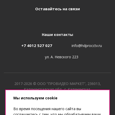
Оставайтесь на связи
Наши контакты
+7 4012 527 027
info@hdprocctv.ru
ул. А. Невского 223
2017-2026 © ООО “ПРОВИДЕО МАРКЕТ”, 236013,
Калининградская обл., г. Калининград,
ул. Лужская, д. 40 ИНН 3906358841, КПП 390601001, ОГРН
Мы используем cookie
1173926024920
Во время посещения нашего сайта вы
соглашаетесь с тем, что мы обрабатываем ваши