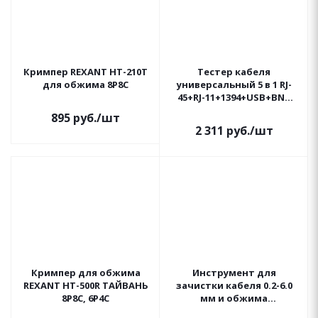
Кримпер REXANT HT-210T
Тестер кабеля
для обжима 8P8C
универсальный 5 в 1 RJ-
45+RJ-11+1394+USB+BNC
3468 REXANT
895
руб.
/шт
2 311
руб.
/шт
Кримпер для обжима
Инструмент для
REXANT HT-500R ТАЙВАНЬ
зачистки кабеля 0.2-6.0
8P8C, 6P4C
мм и обжима
наконечников (HT-766)