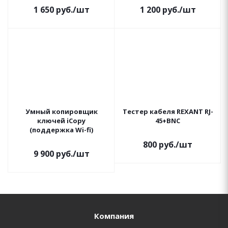
(TL-766) REXANT
1 650
руб.
/шт
1 200
руб.
/шт
Умный копировщик
Тестер кабеля REXANT RJ-
ключей iCopy
45+BNC
(поддержка Wi-fi)
800
руб.
/шт
9 900
руб.
/шт
Компания