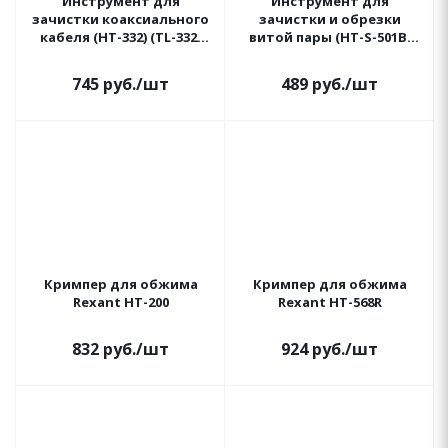
Инструмент для
Инструмент для
зачистки коаксиального
зачистки и обрезки
кабеля (HT-332) (TL-332)
витой пары (HT-S-501B)
REXANT
(HY-P-501H) REXANT
745
руб.
/шт
489
руб.
/шт
Кримпер для обжима
Кримпер для обжима
Rexant HT-200
Rexant HT-568R
832
руб.
/шт
924
руб.
/шт