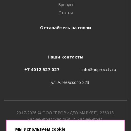
Бренды
Статьи
Оставайтесь на связи
Наши контакты
+7 4012 527 027
info@hdprocctv.ru
ул. А. Невского 223
2017-2026 © ООО “ПРОВИДЕО МАРКЕТ”, 236013,
Калининградская обл., г. Калининград,
ул. Лужская, д. 40 ИНН 3906358841, КПП 390601001, ОГРН
Мы используем cookie