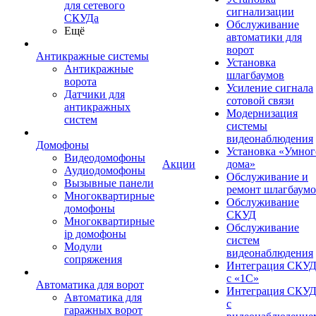
для сетевого
сигнализации
СКУДа
Обслуживание
Ещё
автоматики для
ворот
Антикражные системы
Установка
Антикражные
шлагбаумов
ворота
Усиление сигнала
Датчики для
сотовой связи
антикражных
Модернизация
систем
системы
видеонаблюдения
Домофоны
Установка «Умног
Видеодомофоны
Акции
дома»
Аудиодомофоны
Обслуживание и
Вызывные панели
ремонт шлагбаум
Многоквартирные
Обслуживание
домофоны
СКУД
Многоквартирные
Обслуживание
ip домофоны
систем
Модули
видеонаблюдения
сопряжения
Интеграция СКУ
с «1С»
Автоматика для ворот
Интеграция СКУ
Автоматика для
с
гаражных ворот