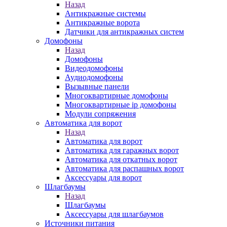
Назад
Антикражные системы
Антикражные ворота
Датчики для антикражных систем
Домофоны
Назад
Домофоны
Видеодомофоны
Аудиодомофоны
Вызывные панели
Многоквартирные домофоны
Многоквартирные ip домофоны
Модули сопряжения
Автоматика для ворот
Назад
Автоматика для ворот
Автоматика для гаражных ворот
Автоматика для откатных ворот
Автоматика для распашных ворот
Аксессуары для ворот
Шлагбаумы
Назад
Шлагбаумы
Аксессуары для шлагбаумов
Источники питания