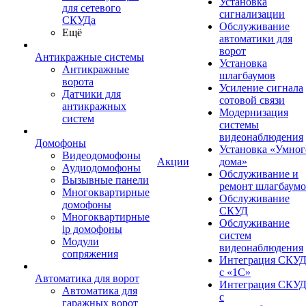
Установка
для сетевого
сигнализации
СКУДа
Обслуживание
Ещё
автоматики для
ворот
Антикражные системы
Установка
Антикражные
шлагбаумов
ворота
Усиление сигнала
Датчики для
сотовой связи
антикражных
Модернизация
систем
системы
видеонаблюдения
Домофоны
Установка «Умног
Видеодомофоны
Акции
дома»
Аудиодомофоны
Обслуживание и
Вызывные панели
ремонт шлагбаум
Многоквартирные
Обслуживание
домофоны
СКУД
Многоквартирные
Обслуживание
ip домофоны
систем
Модули
видеонаблюдения
сопряжения
Интеграция СКУ
с «1С»
Автоматика для ворот
Интеграция СКУ
Автоматика для
с
гаражных ворот