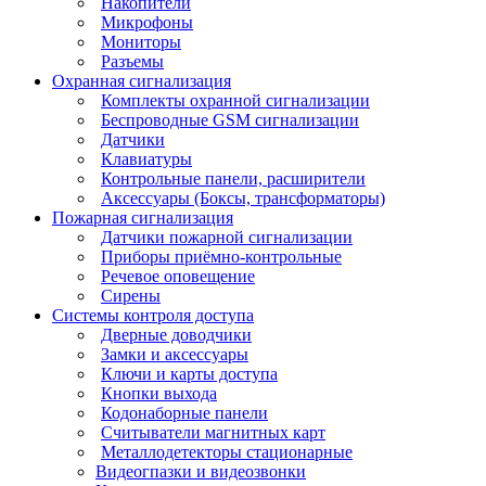
Накопители
Микрофоны
Мониторы
Разъемы
Охранная сигнализация
Комплекты охранной сигнализации
Беспроводные GSM сигнализации
Датчики
Клавиатуры
Контрольные панели, расширители
Аксессуары (Боксы, трансформаторы)
Пожарная сигнализация
Датчики пожарной сигнализации
Приборы приёмно-контрольные
Речевое оповещение
Сирены
Системы контроля доступа
Дверные доводчики
Замки и аксессуары
Ключи и карты доступа
Кнопки выхода
Кодонаборные панели
Считыватели магнитных карт
Металлодетекторы стационарные
Видеогпазки и видеозвонки