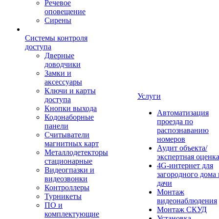
Речевое
оповещение
Сирены
Системы контроля
доступа
Дверные
доводчики
Замки и
аксессуары
Ключи и карты
Услуги
доступа
Кнопки выхода
Автоматизация
Кодонаборные
проезда по
панели
распознаванию
Считыватели
номеров
магнитных карт
Аудит объекта/
Металлодетекторы
экспертная оценк
стационарные
4G-интернет для
Видеогпазки и
загородного дома 
видеозвонки
дачи
Контроллеры
Монтаж
Турникеты
видеонаблюдения
ПО и
Монтаж СКУД
комплектующие
Установка