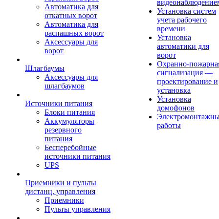
видеонаблюдение
Автоматика для
Установка систем
откатных ворот
учета рабочего
Автоматика для
времени
распашных ворот
Установка
Аксессуары для
автоматики для
ворот
ворот
Охранно-пожарна
Шлагбаумы
сигнализация —
Аксессуары для
проектирование и
шлагбаумов
установка
Установка
Источники питания
домофонов
Блоки питания
Электромонтажн
Аккумуляторы
работы
резервного
питания
Бесперебойные
источники питания
UPS
Приемники и пульты
дистанц. управления
Приемники
Пульты управления