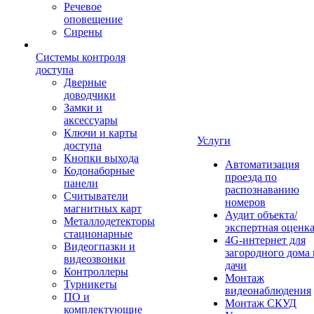
Речевое
оповещение
Сирены
Системы контроля
доступа
Дверные
доводчики
Замки и
аксессуары
Ключи и карты
Услуги
доступа
Кнопки выхода
Автоматизация
Кодонаборные
проезда по
панели
распознаванию
Считыватели
номеров
магнитных карт
Аудит объекта/
Металлодетекторы
экспертная оценк
стационарные
4G-интернет для
Видеогпазки и
загородного дома 
видеозвонки
дачи
Контроллеры
Монтаж
Турникеты
видеонаблюдения
ПО и
Монтаж СКУД
комплектующие