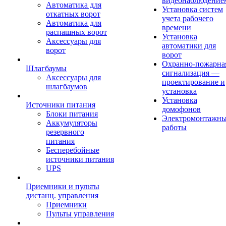
видеонаблюдение
Автоматика для
Установка систем
откатных ворот
учета рабочего
Автоматика для
времени
распашных ворот
Установка
Аксессуары для
автоматики для
ворот
ворот
Охранно-пожарна
Шлагбаумы
сигнализация —
Аксессуары для
проектирование и
шлагбаумов
установка
Установка
Источники питания
домофонов
Блоки питания
Электромонтажн
Аккумуляторы
работы
резервного
питания
Бесперебойные
источники питания
UPS
Приемники и пульты
дистанц. управления
Приемники
Пульты управления