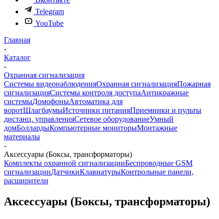
Telegram
YouTube
Главная
-
Каталог
-
Охранная сигнализация
Системы видеонаблюдения
Охранная сигнализация
Пожарная
сигнализация
Системы контроля доступа
Антикражные
системы
Домофоны
Автоматика для
ворот
Шлагбаумы
Источники питания
Приемники и пульты
дистанц. управления
Сетевое оборудование
Умный
дом
Болларды
Компьютерные мониторы
Монтажные
материалы
-
Аксессуары (Боксы, трансформаторы)
Комплекты охранной сигнализации
Беспроводные GSM
сигнализации
Датчики
Клавиатуры
Контрольные панели,
расширители
Аксессуары (Боксы, трансформаторы)