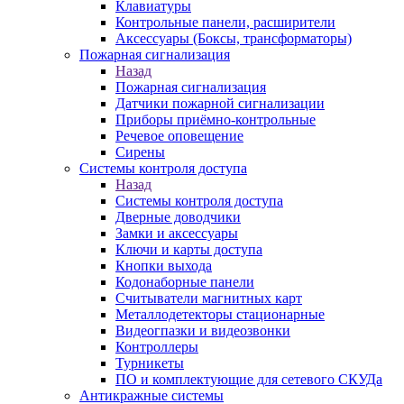
Клавиатуры
Контрольные панели, расширители
Аксессуары (Боксы, трансформаторы)
Пожарная сигнализация
Назад
Пожарная сигнализация
Датчики пожарной сигнализации
Приборы приёмно-контрольные
Речевое оповещение
Сирены
Системы контроля доступа
Назад
Системы контроля доступа
Дверные доводчики
Замки и аксессуары
Ключи и карты доступа
Кнопки выхода
Кодонаборные панели
Считыватели магнитных карт
Металлодетекторы стационарные
Видеогпазки и видеозвонки
Контроллеры
Турникеты
ПО и комплектующие для сетевого СКУДа
Антикражные системы