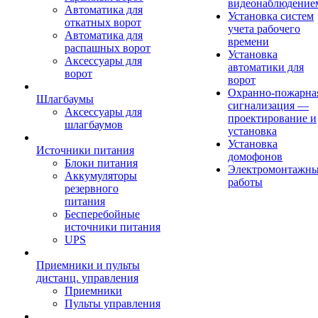
видеонаблюдение
Автоматика для
Установка систем
откатных ворот
учета рабочего
Автоматика для
времени
распашных ворот
Установка
Аксессуары для
автоматики для
ворот
ворот
Охранно-пожарна
Шлагбаумы
сигнализация —
Аксессуары для
проектирование и
шлагбаумов
установка
Установка
Источники питания
домофонов
Блоки питания
Электромонтажн
Аккумуляторы
работы
резервного
питания
Бесперебойные
источники питания
UPS
Приемники и пульты
дистанц. управления
Приемники
Пульты управления