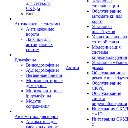
Установка
для сетевого
сигнализации
СКУДа
Обслуживание
Ещё
автоматики для
ворот
Антикражные системы
Установка
Антикражные
шлагбаумов
ворота
Усиление сигнала
Датчики для
сотовой связи
антикражных
Модернизация
систем
системы
видеонаблюдения
Домофоны
Установка «Умног
Видеодомофоны
Акции
дома»
Аудиодомофоны
Обслуживание и
Вызывные панели
ремонт шлагбаум
Многоквартирные
Обслуживание
домофоны
СКУД
Многоквартирные
Обслуживание
ip домофоны
систем
Модули
видеонаблюдения
сопряжения
Интеграция СКУ
с «1С»
Автоматика для ворот
Интеграция СКУ
Автоматика для
с
гаражных ворот