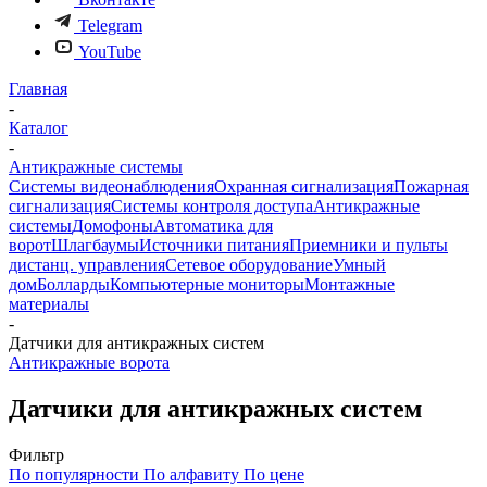
Telegram
YouTube
Главная
-
Каталог
-
Антикражные системы
Системы видеонаблюдения
Охранная сигнализация
Пожарная
сигнализация
Системы контроля доступа
Антикражные
системы
Домофоны
Автоматика для
ворот
Шлагбаумы
Источники питания
Приемники и пульты
дистанц. управления
Сетевое оборудование
Умный
дом
Болларды
Компьютерные мониторы
Монтажные
материалы
-
Датчики для антикражных систем
Антикражные ворота
Датчики для антикражных систем
Фильтр
По популярности
По алфавиту
По цене