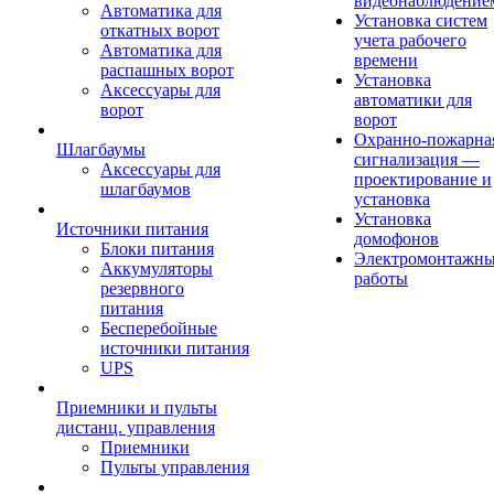
видеонаблюдение
Автоматика для
Установка систем
откатных ворот
учета рабочего
Автоматика для
времени
распашных ворот
Установка
Аксессуары для
автоматики для
ворот
ворот
Охранно-пожарна
Шлагбаумы
сигнализация —
Аксессуары для
проектирование и
шлагбаумов
установка
Установка
Источники питания
домофонов
Блоки питания
Электромонтажн
Аккумуляторы
работы
резервного
питания
Бесперебойные
источники питания
UPS
Приемники и пульты
дистанц. управления
Приемники
Пульты управления