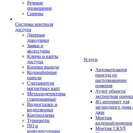
Речевое
оповещение
Сирены
Системы контроля
доступа
Дверные
доводчики
Замки и
аксессуары
Ключи и карты
Услуги
доступа
Кнопки выхода
Автоматизация
Кодонаборные
проезда по
панели
распознаванию
Считыватели
номеров
магнитных карт
Аудит объекта/
Металлодетекторы
экспертная оценк
стационарные
4G-интернет для
Видеогпазки и
загородного дома 
видеозвонки
дачи
Контроллеры
Монтаж
Турникеты
видеонаблюдения
ПО и
Монтаж СКУД
комплектующие