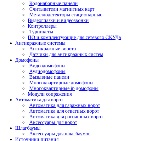
Кодонаборные панели
Считыватели магнитных карт
Металлодетекторы стационарные
Видеогпазки и видеозвонки
Контроллеры
Турникеты
ПО и комплектующие для сетевого СКУДа
Антикражные системы
Антикражные ворота
Датчики для антикражных систем
Домофоны
Видеодомофоны
Аудиодомофоны
Вызывные панели
Многоквартирные домофоны
Многоквартирные ip домофоны
Модули сопряжения
Автоматика для ворот
Автоматика для гаражных ворот
Автоматика для откатных ворот
Автоматика для распашных ворот
Аксессуары для ворот
Шлагбаумы
Аксессуары для шлагбаумов
Источники питания