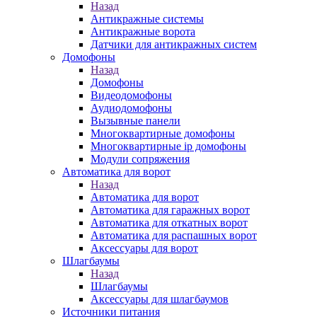
Назад
Антикражные системы
Антикражные ворота
Датчики для антикражных систем
Домофоны
Назад
Домофоны
Видеодомофоны
Аудиодомофоны
Вызывные панели
Многоквартирные домофоны
Многоквартирные ip домофоны
Модули сопряжения
Автоматика для ворот
Назад
Автоматика для ворот
Автоматика для гаражных ворот
Автоматика для откатных ворот
Автоматика для распашных ворот
Аксессуары для ворот
Шлагбаумы
Назад
Шлагбаумы
Аксессуары для шлагбаумов
Источники питания