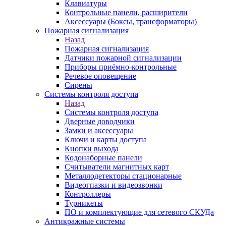
Клавиатуры
Контрольные панели, расширители
Аксессуары (Боксы, трансформаторы)
Пожарная сигнализация
Назад
Пожарная сигнализация
Датчики пожарной сигнализации
Приборы приёмно-контрольные
Речевое оповещение
Сирены
Системы контроля доступа
Назад
Системы контроля доступа
Дверные доводчики
Замки и аксессуары
Ключи и карты доступа
Кнопки выхода
Кодонаборные панели
Считыватели магнитных карт
Металлодетекторы стационарные
Видеогпазки и видеозвонки
Контроллеры
Турникеты
ПО и комплектующие для сетевого СКУДа
Антикражные системы