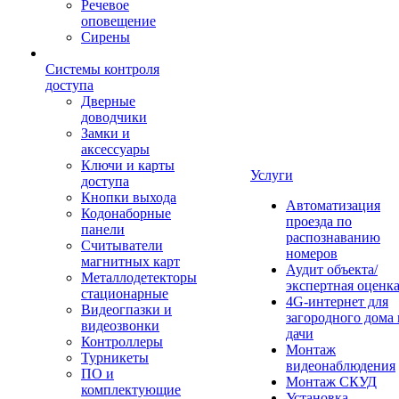
Речевое
оповещение
Сирены
Системы контроля
доступа
Дверные
доводчики
Замки и
аксессуары
Ключи и карты
Услуги
доступа
Кнопки выхода
Автоматизация
Кодонаборные
проезда по
панели
распознаванию
Считыватели
номеров
магнитных карт
Аудит объекта/
Металлодетекторы
экспертная оценк
стационарные
4G-интернет для
Видеогпазки и
загородного дома 
видеозвонки
дачи
Контроллеры
Монтаж
Турникеты
видеонаблюдения
ПО и
Монтаж СКУД
комплектующие
Установка