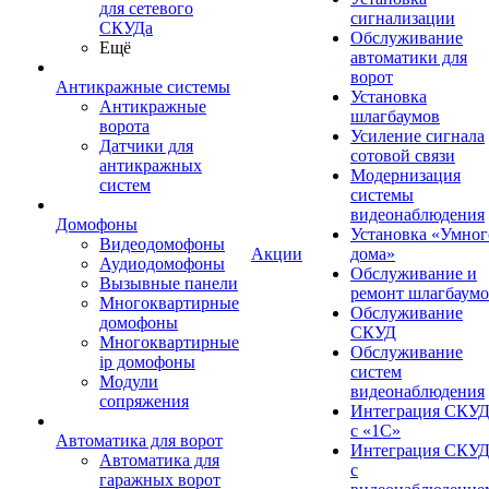
для сетевого
сигнализации
СКУДа
Обслуживание
Ещё
автоматики для
ворот
Антикражные системы
Установка
Антикражные
шлагбаумов
ворота
Усиление сигнала
Датчики для
сотовой связи
антикражных
Модернизация
систем
системы
видеонаблюдения
Домофоны
Установка «Умног
Видеодомофоны
Акции
дома»
Аудиодомофоны
Обслуживание и
Вызывные панели
ремонт шлагбаум
Многоквартирные
Обслуживание
домофоны
СКУД
Многоквартирные
Обслуживание
ip домофоны
систем
Модули
видеонаблюдения
сопряжения
Интеграция СКУ
с «1С»
Автоматика для ворот
Интеграция СКУ
Автоматика для
с
гаражных ворот