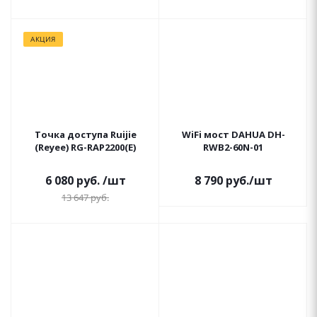
АКЦИЯ
Точка доступа Ruijie
WiFi мост DAHUA DH-
(Reyee) RG-RAP2200(E)
RWB2-60N-01
6 080
руб.
/шт
8 790
руб.
/шт
13 647
руб.