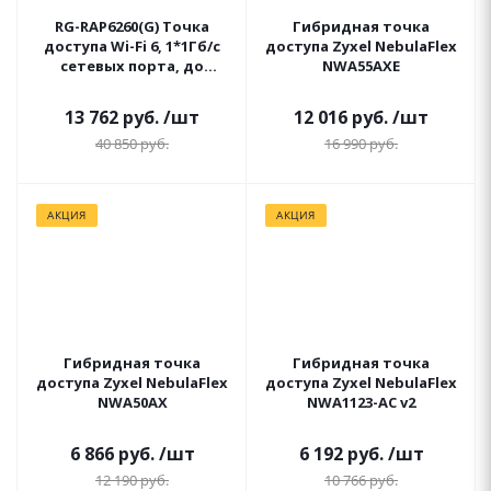
RG-RAP6260(G) Точка
Гибридная точка
доступа Wi-Fi 6, 1*1Гб/с
доступа Zyxel NebulaFlex
сетевых порта, до
NWA55AXE
1775Мб/с, внешняя
13 762
руб.
/шт
12 016
руб.
/шт
40 850
руб.
16 990
руб.
АКЦИЯ
АКЦИЯ
Гибридная точка
Гибридная точка
доступа Zyxel NebulaFlex
доступа Zyxel NebulaFlex
NWA50AX
NWA1123-AC v2
6 866
руб.
/шт
6 192
руб.
/шт
12 190
руб.
10 766
руб.