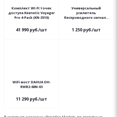
Комплект WI-FI точек
Универсальный
доступа Keenetic Voyager
усилитель
Pro 4-Pack (KN-3510)
беспроводного сигнала
Mercusys MW300RE,
скорость до 300 Мбит/с
41 990
руб.
/шт
1 250
руб.
/шт
WiFi мост DAHUA DH-
RWB2-60N-03
11 290
руб.
/шт
В интернет-магазине «Provideo Market» по доступным