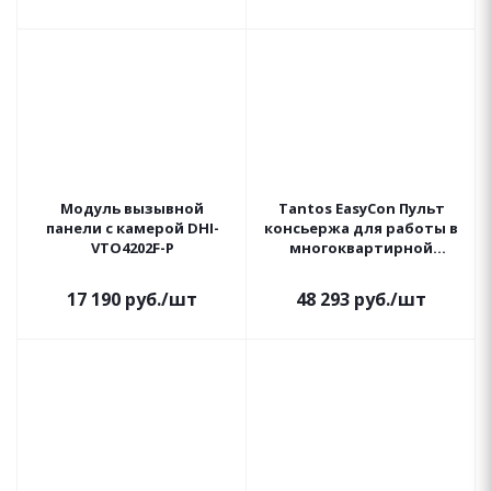
Модуль вызывной
Tantos EasyCon Пульт
панели с камерой DHI-
консьержа для работы в
VTO4202F-P
многоквартирной
системе Easy
17 190
руб.
/шт
48 293
руб.
/шт