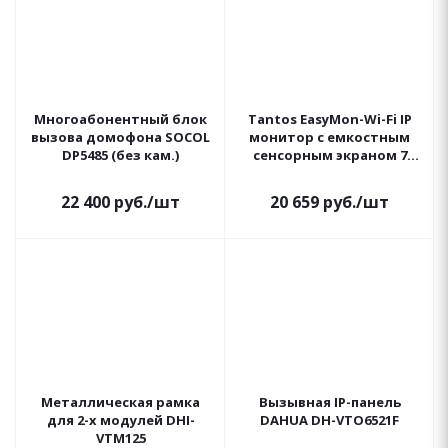
Многоабонентный блок
Tantos EasyMon-Wi-Fi IP
вызова домофона SOCOL
монитор с емкостным
DP5485 (без кам.)
сенсорным экраном 7
дюймов
22 400
руб.
/шт
20 659
руб.
/шт
Металлическая рамка
Вызывная IP-панель
для 2-х модулей DHI-
DAHUA DH-VTO6521F
VTM125