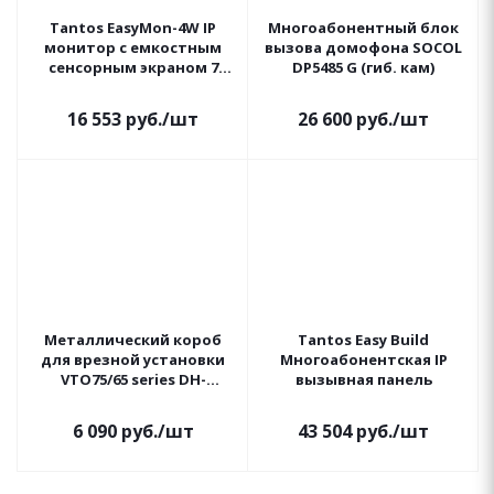
Tantos EasyMon-4W IP
Многоабонентный блок
монитор с емкостным
вызова домофона SOCOL
сенсорным экраном 7
DP5485 G (гиб. кам)
дюймов
16 553
руб.
/шт
26 600
руб.
/шт
Металлический короб
Tantos Easy Build
для врезной установки
Многоабонентская IP
VTO75/65 series DH-
вызывная панель
VTM130
6 090
руб.
/шт
43 504
руб.
/шт