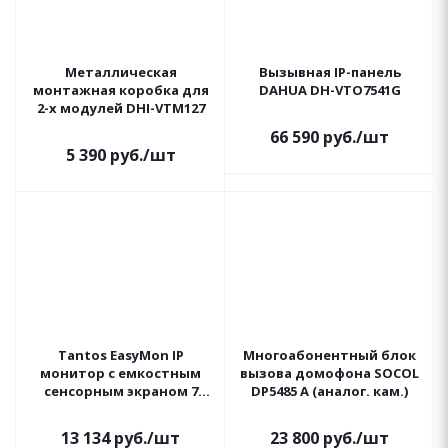
Металлическая
Вызывная IP-панель
монтажная коробка для
DAHUA DH-VTO7541G
2-х модулей DHI-VTM127
66 590
руб.
/шт
5 390
руб.
/шт
Tantos EasyMon IP
Многоабонентный блок
монитор с емкостным
вызова домофона SOCOL
сенсорным экраном 7
DP5485 A (аналог. кам.)
дюймов
13 134
руб.
/шт
23 800
руб.
/шт