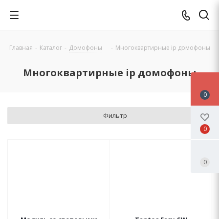
Главная
-
Каталог
-
Домофоны
-
Многоквартирные ip домофоны
Многоквартирные ip домофоны
0
Фильтр
0
0