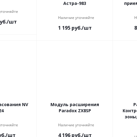
Астра-983
прие
уточняйте
Наличие уточняйте
Н
уб.
/шт
1 195
руб.
/шт
8
асования NV
Модуль расширения
P
24
Paradox ZX8SP
Контр
зоны,
уточняйте
Наличие уточняйте
б.
/шт
4 196
руб.
/шт