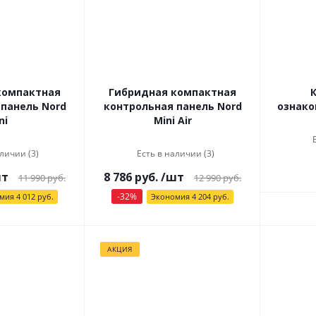
компактная
Гибридная компактная
панель Nord
контрольная панель Nord
ознако
ni
Mini Air
личии (3)
Есть в наличии (3)
шт
8 786
руб.
/шт
11 990
руб.
12 990
руб.
-
32
%
омия
4 012
руб.
Экономия
4 204
руб.
АКЦИЯ