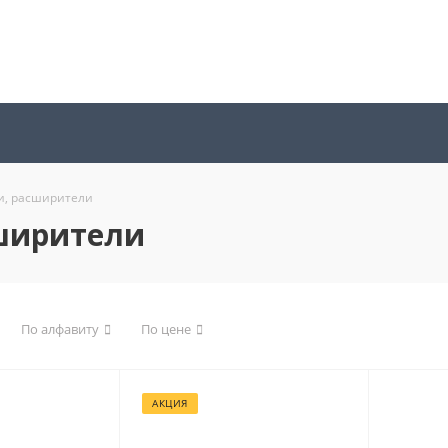
и, расширители
ширители
По алфавиту
По цене
АКЦИЯ