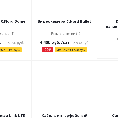
C.Nord Dome
Видеокамера C.Nord Bullet
ознак
личии (1)
Есть в наличии (1)
Н
шт
4 400
руб.
/шт
5 990
руб.
5 990
руб.
-
27
%
омия
1 490
руб.
Экономия
1 590
руб.
язи Link LTE
Кабель интерфейсный
Си