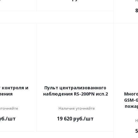
Н
8
 контроля и
Пульт централизованного
ления
наблюдения RS-200PN исп.2
Мног
GSM-G
пожар
уточняйте
Наличие уточняйте
б.
/шт
19 620
руб.
/шт
Н
5