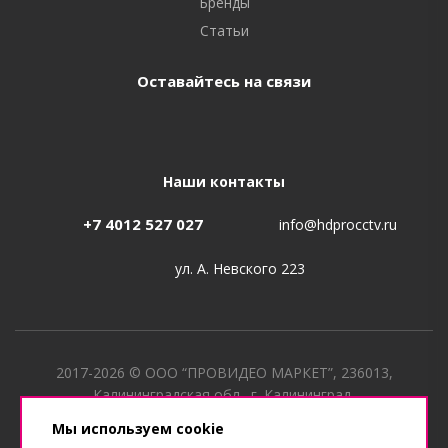
Бренды
Статьи
Оставайтесь на связи
Наши контакты
+7 4012 527 027
info@hdprocctv.ru
ул. А. Невского 223
2017-2026 © ООО “ПРОВИДЕО МАРКЕТ”, 236013,
Калининградская обл., г. Калининград,
ул. Лужская, д. 40 ИНН 3906358841, КПП 390601001, ОГРН
Мы используем cookie
1173926024920