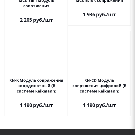
МСК Slim Модуль
МСК Блок сопряжения
сопряжения
1 936
руб.
/шт
2 205
руб.
/шт
RN-K Модуль сопряжения
RN-CD Модуль
координатный (В
сопряжения цифровой (В
системе Raikmann)
системе Raikmann)
1 190
руб.
/шт
1 190
руб.
/шт