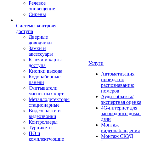
Речевое
оповещение
Сирены
Системы контроля
доступа
Дверные
доводчики
Замки и
аксессуары
Ключи и карты
Услуги
доступа
Кнопки выхода
Автоматизация
Кодонаборные
проезда по
панели
распознаванию
Считыватели
номеров
магнитных карт
Аудит объекта/
Металлодетекторы
экспертная оценк
стационарные
4G-интернет для
Видеогпазки и
загородного дома 
видеозвонки
дачи
Контроллеры
Монтаж
Турникеты
видеонаблюдения
ПО и
Монтаж СКУД
комплектующие