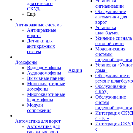
Установка
для сетевого
сигнализации
СКУДа
Обслуживание
Ещё
автоматики для
ворот
Антикражные системы
Установка
Антикражные
шлагбаумов
ворота
Усиление сигнала
Датчики для
сотовой связи
антикражных
Модернизация
систем
системы
видеонаблюдения
Домофоны
Установка «Умног
Видеодомофоны
Акции
дома»
Аудиодомофоны
Обслуживание и
Вызывные панели
ремонт шлагбаум
Многоквартирные
Обслуживание
домофоны
СКУД
Многоквартирные
Обслуживание
ip домофоны
систем
Модули
видеонаблюдения
сопряжения
Интеграция СКУ
с «1С»
Автоматика для ворот
Интеграция СКУ
Автоматика для
с
гаражных ворот