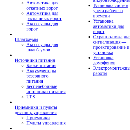
видеонаблюдение
Автоматика для
Установка систем
откатных ворот
учета рабочего
Автоматика для
времени
распашных ворот
Установка
Аксессуары для
автоматики для
ворот
ворот
Охранно-пожарна
Шлагбаумы
сигнализация —
Аксессуары для
проектирование и
шлагбаумов
установка
Установка
Источники питания
домофонов
Блоки питания
Электромонтажн
Аккумуляторы
работы
резервного
питания
Бесперебойные
источники питания
UPS
Приемники и пульты
дистанц. управления
Приемники
Пульты управления