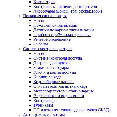
Клавиатуры
Контрольные панели, расширители
Аксессуары (Боксы, трансформаторы)
Пожарная сигнализация
Назад
Пожарная сигнализация
Датчики пожарной сигнализации
Приборы приёмно-контрольные
Речевое оповещение
Сирены
Системы контроля доступа
Назад
Системы контроля доступа
Дверные доводчики
Замки и аксессуары
Ключи и карты доступа
Кнопки выхода
Кодонаборные панели
Считыватели магнитных карт
Металлодетекторы стационарные
Видеогпазки и видеозвонки
Контроллеры
Турникеты
ПО и комплектующие для сетевого СКУДа
Антикражные системы