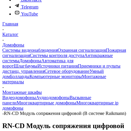
Telegram
YouTube
Главная
-
Каталог
-
Домофоны
Системы видеонаблюдения
Охранная сигнализация
Пожарная
сигнализация
Системы контроля доступа
Антикражные
системы
Домофоны
Автоматика для
ворот
Шлагбаумы
Источники питания
Приемники и пульты
дистанц. управления
Сетевое оборудование
Умный
дом
Болларды
Компьютерные мониторы
Монтажные
материалы
-
Монтажные шкафы
Видеодомофоны
Аудиодомофоны
Вызывные
панели
Многоквартирные домофоны
Многоквартирные ip
домофоны
-
RN-CD Модуль сопряжения цифровой (В системе Raikmann)
RN-CD Модуль сопряжения цифровой