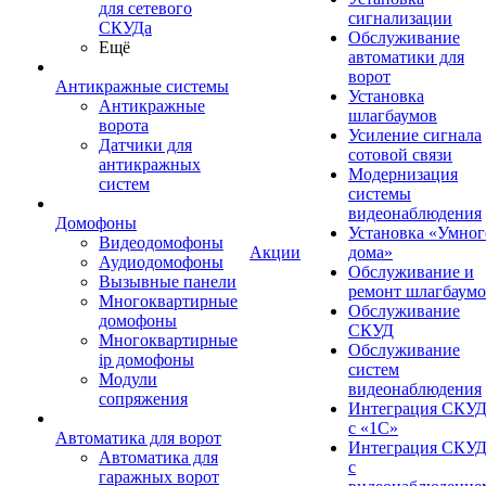
для сетевого
сигнализации
СКУДа
Обслуживание
Ещё
автоматики для
ворот
Антикражные системы
Установка
Антикражные
шлагбаумов
ворота
Усиление сигнала
Датчики для
сотовой связи
антикражных
Модернизация
систем
системы
видеонаблюдения
Домофоны
Установка «Умног
Видеодомофоны
Акции
дома»
Аудиодомофоны
Обслуживание и
Вызывные панели
ремонт шлагбаум
Многоквартирные
Обслуживание
домофоны
СКУД
Многоквартирные
Обслуживание
ip домофоны
систем
Модули
видеонаблюдения
сопряжения
Интеграция СКУ
с «1С»
Автоматика для ворот
Интеграция СКУ
Автоматика для
с
гаражных ворот