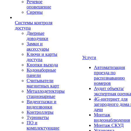
Речевое
оповещение
Сирены
Системы контроля
доступа
Дверные
доводчики
Замки и
аксессуары
Ключи и карты
Услуги
доступа
Кнопки выхода
Автоматизация
Кодонаборные
проезда по
панели
распознаванию
Считыватели
номеров
магнитных карт
Аудит объекта/
Металлодетекторы
экспертная оценк
стационарные
4G-интернет для
Видеогпазки и
загородного дома 
видеозвонки
дачи
Контроллеры
Монтаж
Турникеты
видеонаблюдения
ПО и
Монтаж СКУД
комплектующие
Установка