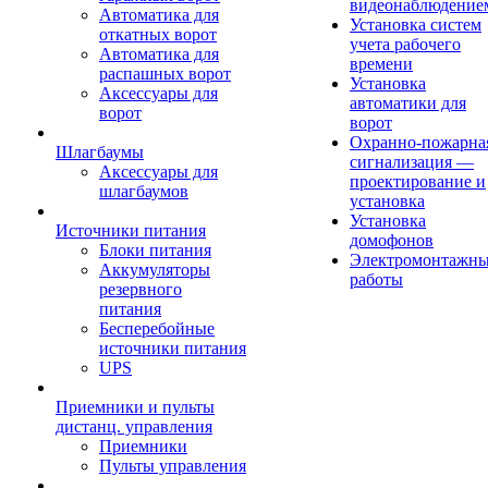
видеонаблюдение
Автоматика для
Установка систем
откатных ворот
учета рабочего
Автоматика для
времени
распашных ворот
Установка
Аксессуары для
автоматики для
ворот
ворот
Охранно-пожарна
Шлагбаумы
сигнализация —
Аксессуары для
проектирование и
шлагбаумов
установка
Установка
Источники питания
домофонов
Блоки питания
Электромонтажн
Аккумуляторы
работы
резервного
питания
Бесперебойные
источники питания
UPS
Приемники и пульты
дистанц. управления
Приемники
Пульты управления