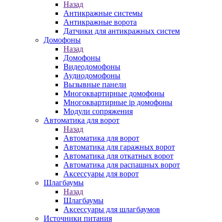
Назад
Антикражные системы
Антикражные ворота
Датчики для антикражных систем
Домофоны
Назад
Домофоны
Видеодомофоны
Аудиодомофоны
Вызывные панели
Многоквартирные домофоны
Многоквартирные ip домофоны
Модули сопряжения
Автоматика для ворот
Назад
Автоматика для ворот
Автоматика для гаражных ворот
Автоматика для откатных ворот
Автоматика для распашных ворот
Аксессуары для ворот
Шлагбаумы
Назад
Шлагбаумы
Аксессуары для шлагбаумов
Источники питания