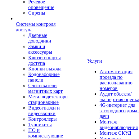
Речевое
оповещение
Сирены
Системы контроля
доступа
Дверные
доводчики
Замки и
аксессуары
Ключи и карты
Услуги
доступа
Кнопки выхода
Автоматизация
Кодонаборные
проезда по
панели
распознаванию
Считыватели
номеров
магнитных карт
Аудит объекта/
Металлодетекторы
экспертная оценк
стационарные
4G-интернет для
Видеогпазки и
загородного дома 
видеозвонки
дачи
Контроллеры
Монтаж
Турникеты
видеонаблюдения
ПО и
Монтаж СКУД
комплектующие
Установка