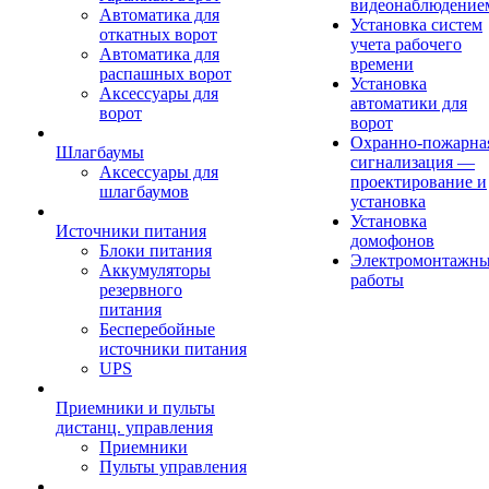
видеонаблюдение
Автоматика для
Установка систем
откатных ворот
учета рабочего
Автоматика для
времени
распашных ворот
Установка
Аксессуары для
автоматики для
ворот
ворот
Охранно-пожарна
Шлагбаумы
сигнализация —
Аксессуары для
проектирование и
шлагбаумов
установка
Установка
Источники питания
домофонов
Блоки питания
Электромонтажн
Аккумуляторы
работы
резервного
питания
Бесперебойные
источники питания
UPS
Приемники и пульты
дистанц. управления
Приемники
Пульты управления