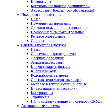
Клавиатуры
Контрольные панели, расширители
Аксессуары (Боксы, трансформаторы)
Пожарная сигнализация
Назад
Пожарная сигнализация
Датчики пожарной сигнализации
Приборы приёмно-контрольные
Речевое оповещение
Сирены
Системы контроля доступа
Назад
Системы контроля доступа
Дверные доводчики
Замки и аксессуары
Ключи и карты доступа
Кнопки выхода
Кодонаборные панели
Считыватели магнитных карт
Металлодетекторы стационарные
Видеогпазки и видеозвонки
Контроллеры
Турникеты
ПО и комплектующие для сетевого СКУДа
Антикражные системы