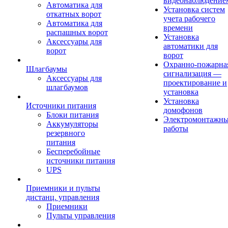
видеонаблюдение
Автоматика для
Установка систем
откатных ворот
учета рабочего
Автоматика для
времени
распашных ворот
Установка
Аксессуары для
автоматики для
ворот
ворот
Охранно-пожарна
Шлагбаумы
сигнализация —
Аксессуары для
проектирование и
шлагбаумов
установка
Установка
Источники питания
домофонов
Блоки питания
Электромонтажн
Аккумуляторы
работы
резервного
питания
Бесперебойные
источники питания
UPS
Приемники и пульты
дистанц. управления
Приемники
Пульты управления