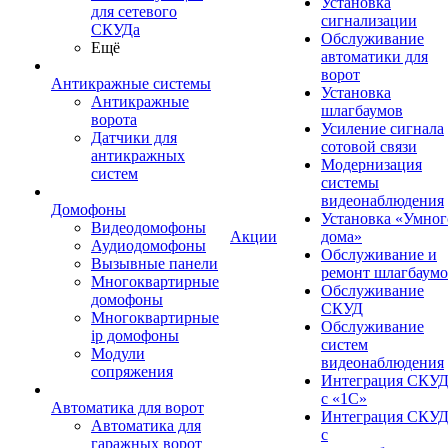
Установка
для сетевого
сигнализации
СКУДа
Обслуживание
Ещё
автоматики для
ворот
Антикражные системы
Установка
Антикражные
шлагбаумов
ворота
Усиление сигнала
Датчики для
сотовой связи
антикражных
Модернизация
систем
системы
видеонаблюдения
Домофоны
Установка «Умног
Видеодомофоны
Акции
дома»
Аудиодомофоны
Обслуживание и
Вызывные панели
ремонт шлагбаум
Многоквартирные
Обслуживание
домофоны
СКУД
Многоквартирные
Обслуживание
ip домофоны
систем
Модули
видеонаблюдения
сопряжения
Интеграция СКУ
с «1С»
Автоматика для ворот
Интеграция СКУ
Автоматика для
с
гаражных ворот