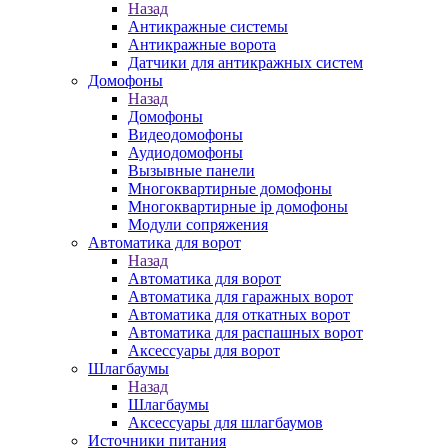
Назад
Антикражные системы
Антикражные ворота
Датчики для антикражных систем
Домофоны
Назад
Домофоны
Видеодомофоны
Аудиодомофоны
Вызывные панели
Многоквартирные домофоны
Многоквартирные ip домофоны
Модули сопряжения
Автоматика для ворот
Назад
Автоматика для ворот
Автоматика для гаражных ворот
Автоматика для откатных ворот
Автоматика для распашных ворот
Аксессуары для ворот
Шлагбаумы
Назад
Шлагбаумы
Аксессуары для шлагбаумов
Источники питания