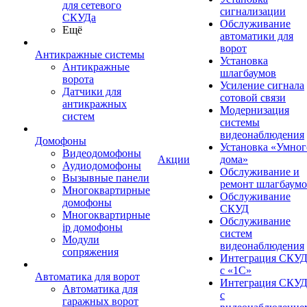
для сетевого
сигнализации
СКУДа
Обслуживание
Ещё
автоматики для
ворот
Антикражные системы
Установка
Антикражные
шлагбаумов
ворота
Усиление сигнала
Датчики для
сотовой связи
антикражных
Модернизация
систем
системы
видеонаблюдения
Домофоны
Установка «Умног
Видеодомофоны
Акции
дома»
Аудиодомофоны
Обслуживание и
Вызывные панели
ремонт шлагбаум
Многоквартирные
Обслуживание
домофоны
СКУД
Многоквартирные
Обслуживание
ip домофоны
систем
Модули
видеонаблюдения
сопряжения
Интеграция СКУ
с «1С»
Автоматика для ворот
Интеграция СКУ
Автоматика для
с
гаражных ворот