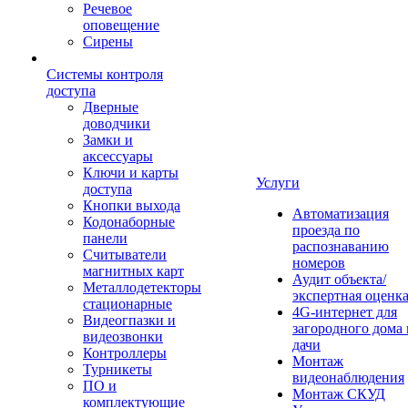
Речевое
оповещение
Сирены
Системы контроля
доступа
Дверные
доводчики
Замки и
аксессуары
Ключи и карты
Услуги
доступа
Кнопки выхода
Автоматизация
Кодонаборные
проезда по
панели
распознаванию
Считыватели
номеров
магнитных карт
Аудит объекта/
Металлодетекторы
экспертная оценк
стационарные
4G-интернет для
Видеогпазки и
загородного дома 
видеозвонки
дачи
Контроллеры
Монтаж
Турникеты
видеонаблюдения
ПО и
Монтаж СКУД
комплектующие