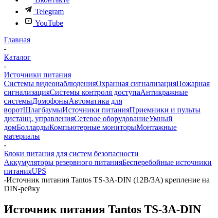
Telegram
YouTube
Главная
-
Каталог
-
Источники питания
Системы видеонаблюдения
Охранная сигнализация
Пожарная
сигнализация
Системы контроля доступа
Антикражные
системы
Домофоны
Автоматика для
ворот
Шлагбаумы
Источники питания
Приемники и пульты
дистанц. управления
Сетевое оборудование
Умный
дом
Болларды
Компьютерные мониторы
Монтажные
материалы
-
Блоки питания для систем безопасности
Аккумуляторы резервного питания
Бесперебойные источники
питания
UPS
-
Источник питания Tantos TS-3A-DIN (12В/3А) крепление на
DIN-рейку
Источник питания Tantos TS-3A-DIN