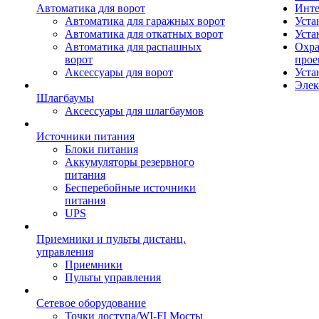
Автоматика для ворот
Инте
Автоматика для гаражных ворот
Уста
Автоматика для откатных ворот
Уста
Автоматика для распашных
Охра
ворот
прое
Аксессуары для ворот
Уста
Элек
Шлагбаумы
Аксессуары для шлагбаумов
Источники питания
Блоки питания
Аккумуляторы резервного
питания
Бесперебойные источники
питания
UPS
Приемники и пульты дистанц.
управления
Приемники
Пульты управления
Сетевое оборудование
Точки доступа/WI-FI Мосты