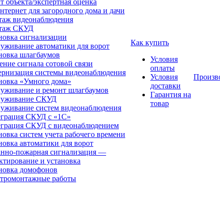
т объекта/экспертная оценка
нтернет для загородного дома и дачи
аж видеонаблюдения
таж СКУД
новка сигнализации
Как купить
уживание автоматики для ворот
новка шлагбаумов
Условия
ение сигнала сотовой связи
оплаты
рнизация системы видеонаблюдения
Условия
Произв
новка «Умного дома»
доставки
уживание и ремонт шлагбаумов
Гарантия на
луживание СКУД
товар
уживание систем видеонаблюдения
грация СКУД с «1С»
грация СКУД с видеонаблюдением
новка систем учета рабочего времени
новка автоматики для ворот
нно-пожарная сигнализация —
ктирование и установка
новка домофонов
тромонтажные работы