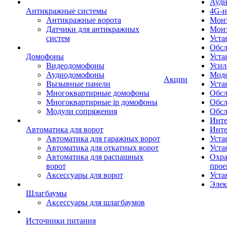
Ауди
Антикражные системы
4G-и
Антикражные ворота
Монт
Датчики для антикражных
Мон
систем
Уста
Обсл
Домофоны
Уста
Видеодомофоны
Усил
Аудиодомофоны
Моде
Акции
Вызывные панели
Уста
Многоквартирные домофоны
Обсл
Многоквартирные ip домофоны
Обс
Модули сопряжения
Обсл
Инте
Автоматика для ворот
Инте
Автоматика для гаражных ворот
Уста
Автоматика для откатных ворот
Уста
Автоматика для распашных
Охра
ворот
прое
Аксессуары для ворот
Уста
Элек
Шлагбаумы
Аксессуары для шлагбаумов
Источники питания