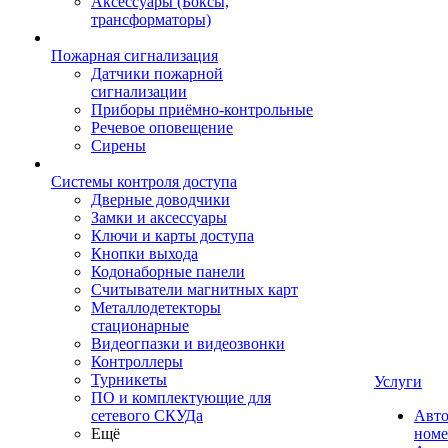
Аксессуары (Боксы,
трансформаторы)
Пожарная сигнализация
Датчики пожарной
сигнализации
Приборы приёмно-контрольные
Речевое оповещение
Сирены
Системы контроля доступа
Дверные доводчики
Замки и аксессуары
Ключи и карты доступа
Кнопки выхода
Кодонаборные панели
Считыватели магнитных карт
Металлодетекторы
стационарные
Видеогпазки и видеозвонки
Контроллеры
Турникеты
Услуги
ПО и комплектующие для
сетевого СКУДа
Авто
Ещё
номе