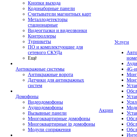
Кнопки выхода
Кодонаборные панели
Считыватели магнитных карт
Металлодетекторы
стационарные
Видеогпазки и видеозвонки
Контроллеры
Турникеты
Услуги
ПО и комплектующие для
сетевого СКУДа
Авто
Ещё
номе
Ауди
Антикражные системы
4G-и
Антикражные ворота
Монт
Датчики для антикражных
Мон
систем
Уста
Обсл
Домофоны
Уста
Видеодомофоны
Усил
Аудиодомофоны
Моде
Акции
Вызывные панели
Уста
Многоквартирные домофоны
Обсл
Многоквартирные ip домофоны
Обс
Модули сопряжения
Обсл
Инте