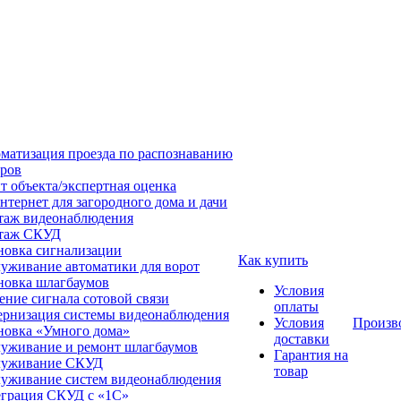
матизация проезда по распознаванию
ров
т объекта/экспертная оценка
нтернет для загородного дома и дачи
аж видеонаблюдения
таж СКУД
новка сигнализации
Как купить
уживание автоматики для ворот
новка шлагбаумов
Условия
ение сигнала сотовой связи
оплаты
рнизация системы видеонаблюдения
Условия
Произв
новка «Умного дома»
доставки
уживание и ремонт шлагбаумов
Гарантия на
луживание СКУД
товар
уживание систем видеонаблюдения
грация СКУД с «1С»