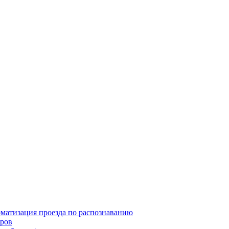
матизация проезда по распознаванию
ров