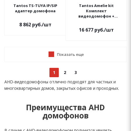
Tantos TS-TUYA IP/SIP
Tantos Amelie kit
адаптер домофона
Комплект
видеодомофон +
вызывная панель (7", TFT,
8 862
руб.
/шт
800x480)
16 677
руб.
/шт
Показать еще
1
2
3
AHD-видеодомофоны отлично подходят для частных и
многоквартирных домов, закрытых офисов и проходных.
Преимущества AHD
домофонов
В случае с AHD-видеодомофоном получится увидеть