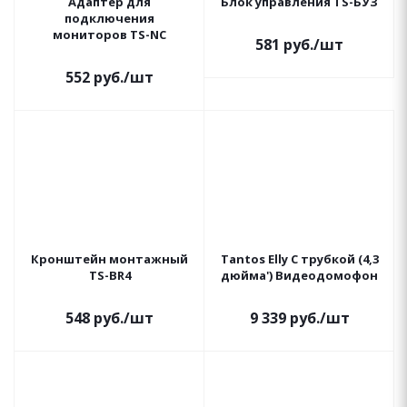
Адаптер для
Блок управления TS-БУЗ
подключения
мониторов TS-NC
581
руб.
/шт
552
руб.
/шт
Кронштейн монтажный
Tantos Elly С трубкой (4,3
TS-BR4
дюйма') Видеодомофон
548
руб.
/шт
9 339
руб.
/шт