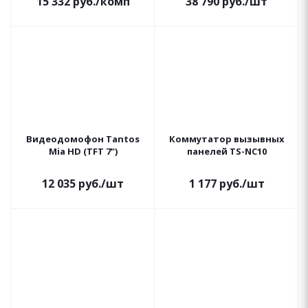
15 332
руб.
/комп
38 790
руб.
/шт
Видеодомофон Tantos
Коммутатор вызывных
Mia HD (TFT 7")
панелей TS-NC10
12 035
руб.
/шт
1 177
руб.
/шт