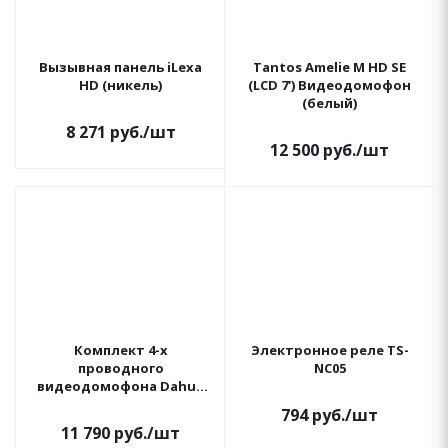
Вызывная панель iLexa
Tantos Amelie M HD SE
HD (никель)
(LCD 7') Видеодомофон
(белый)
8 271
руб.
/шт
12 500
руб.
/шт
Комплект 4-х
Электронное реле TS-
проводного
NC05
видеодомофона Dahua
DHI-KTA03M
794
руб.
/шт
11 790
руб.
/шт