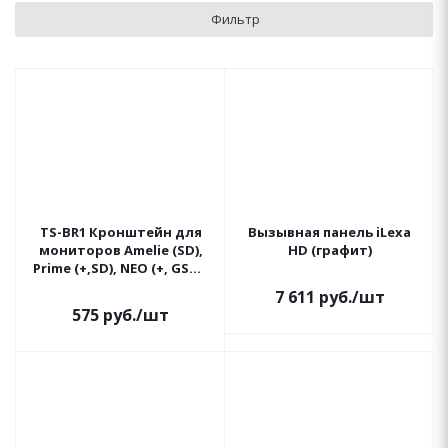
Фильтр
TS-BR1 Кронштейн для
Вызывная панель iLexa
мониторов Amelie (SD),
HD (графит)
Prime (+,SD), NEO (+, GSM),
серии LILU
7 611
руб.
/шт
575
руб.
/шт