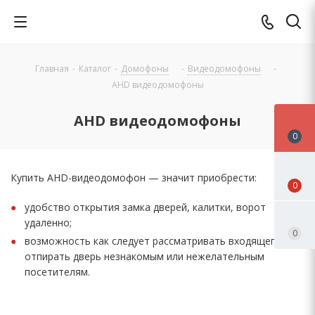
Главная
-
Каталог
-
Домофоны
-
Видеодомофоны
-
AHD видеодомофоны
AHD видеодомофоны
0
Купить AHD-видеодомофон — значит приобрести:
0
удобство открытия замка дверей, калитки, ворот
удаленно;
0
возможность как следует рассматривать входящего и не
отпирать дверь незнакомым или нежелательным
посетителям.