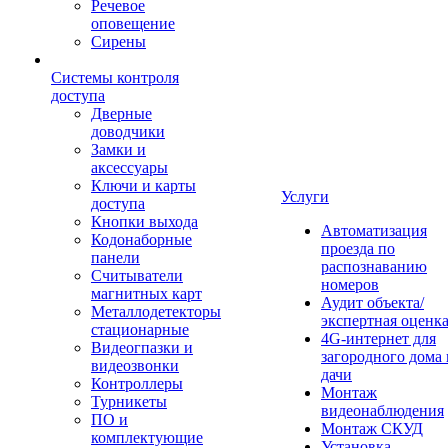
Речевое
оповещение
Сирены
Системы контроля
доступа
Дверные
доводчики
Замки и
аксессуары
Ключи и карты
Услуги
доступа
Кнопки выхода
Автоматизация
Кодонаборные
проезда по
панели
распознаванию
Считыватели
номеров
магнитных карт
Аудит объекта/
Металлодетекторы
экспертная оценк
стационарные
4G-интернет для
Видеогпазки и
загородного дома 
видеозвонки
дачи
Контроллеры
Монтаж
Турникеты
видеонаблюдения
ПО и
Монтаж СКУД
комплектующие
Установка