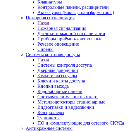
Клавиатуры
Контрольные панели, расширители
Аксессуары (Боксы, трансформаторы)
Пожарная сигнализация
Назад
Пожарная сигнализация
Датчики пожарной сигнализации
Приборы приёмно-контрольные
Речевое оповещение
Сирены
Системы контроля доступа
Назад
Системы контроля доступа
Дверные доводчики
Замки и аксессуары
Ключи и карты доступа
Кнопки выхода
Кодонаборные панели
Считыватели магнитных карт
Металлодетекторы стационарные
Видеогпазки и видеозвонки
Контроллеры
Турникеты
ПО и комплектующие для сетевого СКУДа
Антикражные системы