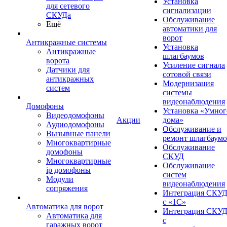
Установка
для сетевого
сигнализации
СКУДа
Обслуживание
Ещё
автоматики для
ворот
Антикражные системы
Установка
Антикражные
шлагбаумов
ворота
Усиление сигнала
Датчики для
сотовой связи
антикражных
Модернизация
систем
системы
видеонаблюдения
Домофоны
Установка «Умног
Видеодомофоны
Акции
дома»
Аудиодомофоны
Обслуживание и
Вызывные панели
ремонт шлагбаум
Многоквартирные
Обслуживание
домофоны
СКУД
Многоквартирные
Обслуживание
ip домофоны
систем
Модули
видеонаблюдения
сопряжения
Интеграция СКУ
с «1С»
Автоматика для ворот
Интеграция СКУ
Автоматика для
с
гаражных ворот