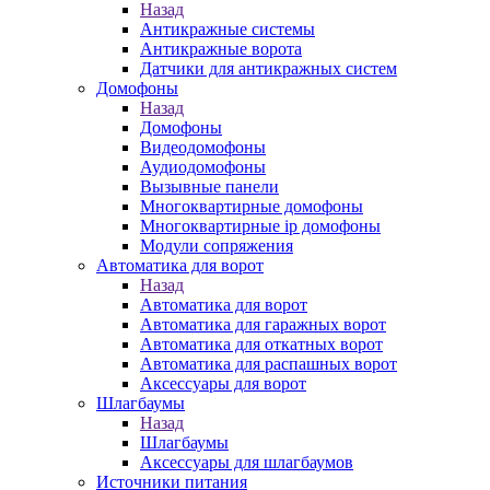
Назад
Антикражные системы
Антикражные ворота
Датчики для антикражных систем
Домофоны
Назад
Домофоны
Видеодомофоны
Аудиодомофоны
Вызывные панели
Многоквартирные домофоны
Многоквартирные ip домофоны
Модули сопряжения
Автоматика для ворот
Назад
Автоматика для ворот
Автоматика для гаражных ворот
Автоматика для откатных ворот
Автоматика для распашных ворот
Аксессуары для ворот
Шлагбаумы
Назад
Шлагбаумы
Аксессуары для шлагбаумов
Источники питания