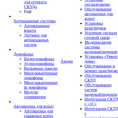
для сетевого
сигнализации
СКУДа
Обслуживание
Ещё
автоматики для
ворот
Антикражные системы
Установка
Антикражные
шлагбаумов
ворота
Усиление сигнала
Датчики для
сотовой связи
антикражных
Модернизация
систем
системы
видеонаблюдения
Домофоны
Установка «Умног
Видеодомофоны
Акции
дома»
Аудиодомофоны
Обслуживание и
Вызывные панели
ремонт шлагбаум
Многоквартирные
Обслуживание
домофоны
СКУД
Многоквартирные
Обслуживание
ip домофоны
систем
Модули
видеонаблюдения
сопряжения
Интеграция СКУ
с «1С»
Автоматика для ворот
Интеграция СКУ
Автоматика для
с
гаражных ворот