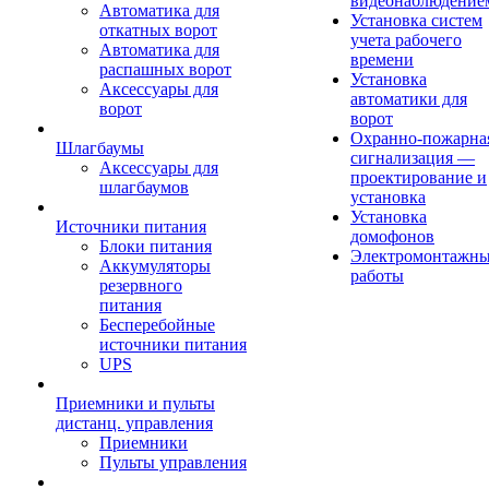
видеонаблюдение
Автоматика для
Установка систем
откатных ворот
учета рабочего
Автоматика для
времени
распашных ворот
Установка
Аксессуары для
автоматики для
ворот
ворот
Охранно-пожарна
Шлагбаумы
сигнализация —
Аксессуары для
проектирование и
шлагбаумов
установка
Установка
Источники питания
домофонов
Блоки питания
Электромонтажн
Аккумуляторы
работы
резервного
питания
Бесперебойные
источники питания
UPS
Приемники и пульты
дистанц. управления
Приемники
Пульты управления