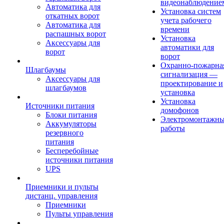
видеонаблюдение
Автоматика для
Установка систем
откатных ворот
учета рабочего
Автоматика для
времени
распашных ворот
Установка
Аксессуары для
автоматики для
ворот
ворот
Охранно-пожарна
Шлагбаумы
сигнализация —
Аксессуары для
проектирование и
шлагбаумов
установка
Установка
Источники питания
домофонов
Блоки питания
Электромонтажн
Аккумуляторы
работы
резервного
питания
Бесперебойные
источники питания
UPS
Приемники и пульты
дистанц. управления
Приемники
Пульты управления