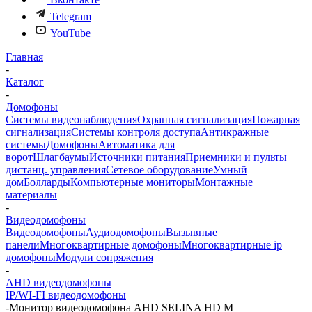
Telegram
YouTube
Главная
-
Каталог
-
Домофоны
Системы видеонаблюдения
Охранная сигнализация
Пожарная
сигнализация
Системы контроля доступа
Антикражные
системы
Домофоны
Автоматика для
ворот
Шлагбаумы
Источники питания
Приемники и пульты
дистанц. управления
Сетевое оборудование
Умный
дом
Болларды
Компьютерные мониторы
Монтажные
материалы
-
Видеодомофоны
Видеодомофоны
Аудиодомофоны
Вызывные
панели
Многоквартирные домофоны
Многоквартирные ip
домофоны
Модули сопряжения
-
AHD видеодомофоны
IP/WI-FI видеодомофоны
-
Монитор видеодомофона AHD SELINA HD M