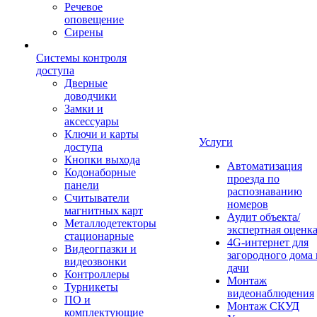
Речевое
оповещение
Сирены
Системы контроля
доступа
Дверные
доводчики
Замки и
аксессуары
Ключи и карты
Услуги
доступа
Кнопки выхода
Автоматизация
Кодонаборные
проезда по
панели
распознаванию
Считыватели
номеров
магнитных карт
Аудит объекта/
Металлодетекторы
экспертная оценк
стационарные
4G-интернет для
Видеогпазки и
загородного дома 
видеозвонки
дачи
Контроллеры
Монтаж
Турникеты
видеонаблюдения
ПО и
Монтаж СКУД
комплектующие