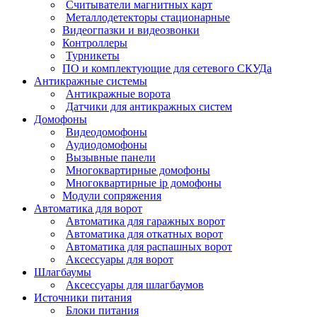
Считыватели магнитных карт
Металлодетекторы стационарные
Видеогпазки и видеозвонки
Контроллеры
Турникеты
ПО и комплектующие для сетевого СКУДа
Антикражные системы
Антикражные ворота
Датчики для антикражных систем
Домофоны
Видеодомофоны
Аудиодомофоны
Вызывные панели
Многоквартирные домофоны
Многоквартирные ip домофоны
Модули сопряжения
Автоматика для ворот
Автоматика для гаражных ворот
Автоматика для откатных ворот
Автоматика для распашных ворот
Аксессуары для ворот
Шлагбаумы
Аксессуары для шлагбаумов
Источники питания
Блоки питания