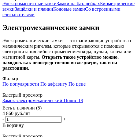
Электромагнитные замки
Замки на батарейках
Биометрические
замки
Защёлки и планки
Кодовые замки
Со встроенными
считывателями
Электромеханические замки
Электромеханические замки — это запирающие устройства с
механическим ригелем, которые открываются с помощью
электропитания либо с применением кода, пульта, ключа или
магнитной карты.
Открыть такое устройство можно,
находясь как непосредственно возле двери, так и на
расстоянии.
Фильтр
По популярности
По алфавиту
По цене
Быстрый просмотр
Замок электромеханический Полис 19
Есть в наличии (5)
4 860
руб.
/шт
-
+
В корзину
Быстрый просмотр