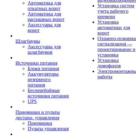
видеонаблюдение
Автоматика для
Установка систем
откатных ворот
учета рабочего
Автоматика для
времени
распашных ворот
Установка
Аксессуары для
автоматики для
ворот
ворот
Охранно-пожарна
Шлагбаумы
сигнализация —
Аксессуары для
проектирование и
шлагбаумов
установка
Установка
Источники питания
домофонов
Блоки питания
Электромонтажн
Аккумуляторы
работы
резервного
питания
Бесперебойные
источники питания
UPS
Приемники и пульты
дистанц. управления
Приемники
Пульты управления