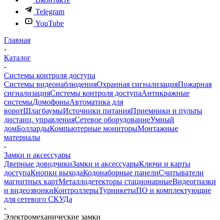
Telegram
YouTube
Главная
-
Каталог
-
Системы контроля доступа
Системы видеонаблюдения
Охранная сигнализация
Пожарная
сигнализация
Системы контроля доступа
Антикражные
системы
Домофоны
Автоматика для
ворот
Шлагбаумы
Источники питания
Приемники и пульты
дистанц. управления
Сетевое оборудование
Умный
дом
Болларды
Компьютерные мониторы
Монтажные
материалы
-
Замки и аксессуары
Дверные доводчики
Замки и аксессуары
Ключи и карты
доступа
Кнопки выхода
Кодонаборные панели
Считыватели
магнитных карт
Металлодетекторы стационарные
Видеогпазки
и видеозвонки
Контроллеры
Турникеты
ПО и комплектующие
для сетевого СКУДа
-
Электромеханические замки