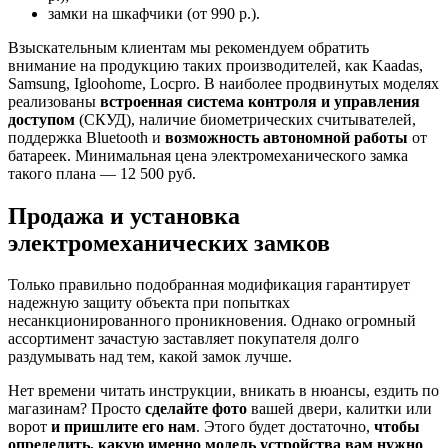
замки на шкафчики (от 990 р.).
Взыскательным клиентам мы рекомендуем обратить
внимание на продукцию таких производителей, как Kaadas,
Samsung, Igloohome, Locpro. В наиболее продвинутых моделях
реализованы
встроенная система контроля и управления
доступом
(СКУД), наличие биометрических считывателей,
поддержка Bluetooth и
возможность автономной работы
от
батареек. Минимальная цена электромеханического замка
такого плана — 12 500 руб.
Продажа и установка
электромеханических замков
Только правильно подобранная модификация гарантирует
надежную защиту объекта при попытках
несанкционированного проникновения. Однако огромный
ассортимент зачастую заставляет покупателя долго
раздумывать над тем, какой замок лучше.
Нет времени читать инструкции, вникать в нюансы, ездить по
магазинам? Просто
сделайте фото
вашей двери, калитки или
ворот
и пришлите его нам
. Этого будет достаточно,
чтобы
определить, какую именно модель устройства вам нужно