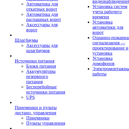
видеонаблюдение
Автоматика для
Установка систем
откатных ворот
учета рабочего
Автоматика для
времени
распашных ворот
Установка
Аксессуары для
автоматики для
ворот
ворот
Охранно-пожарна
Шлагбаумы
сигнализация —
Аксессуары для
проектирование и
шлагбаумов
установка
Установка
Источники питания
домофонов
Блоки питания
Электромонтажн
Аккумуляторы
работы
резервного
питания
Бесперебойные
источники питания
UPS
Приемники и пульты
дистанц. управления
Приемники
Пульты управления