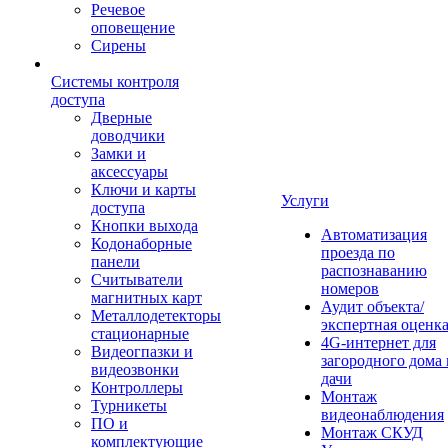
Речевое
оповещение
Сирены
Системы контроля
доступа
Дверные
доводчики
Замки и
аксессуары
Ключи и карты
Услуги
доступа
Кнопки выхода
Автоматизация
Кодонаборные
проезда по
панели
распознаванию
Считыватели
номеров
магнитных карт
Аудит объекта/
Металлодетекторы
экспертная оценк
стационарные
4G-интернет для
Видеогпазки и
загородного дома 
видеозвонки
дачи
Контроллеры
Монтаж
Турникеты
видеонаблюдения
ПО и
Монтаж СКУД
комплектующие