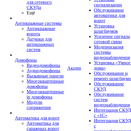
для сетевого
сигнализации
СКУДа
Обслуживание
Ещё
автоматики для
ворот
Антикражные системы
Установка
Антикражные
шлагбаумов
ворота
Усиление сигнала
Датчики для
сотовой связи
антикражных
Модернизация
систем
системы
видеонаблюдения
Домофоны
Установка «Умног
Видеодомофоны
Акции
дома»
Аудиодомофоны
Обслуживание и
Вызывные панели
ремонт шлагбаум
Многоквартирные
Обслуживание
домофоны
СКУД
Многоквартирные
Обслуживание
ip домофоны
систем
Модули
видеонаблюдения
сопряжения
Интеграция СКУ
с «1С»
Автоматика для ворот
Интеграция СКУ
Автоматика для
с
гаражных ворот