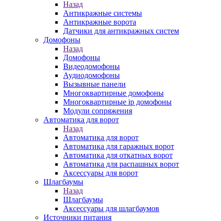
Назад
Антикражные системы
Антикражные ворота
Датчики для антикражных систем
Домофоны
Назад
Домофоны
Видеодомофоны
Аудиодомофоны
Вызывные панели
Многоквартирные домофоны
Многоквартирные ip домофоны
Модули сопряжения
Автоматика для ворот
Назад
Автоматика для ворот
Автоматика для гаражных ворот
Автоматика для откатных ворот
Автоматика для распашных ворот
Аксессуары для ворот
Шлагбаумы
Назад
Шлагбаумы
Аксессуары для шлагбаумов
Источники питания