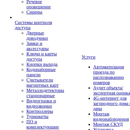
Речевое
оповещение
Сирены
Системы контроля
доступа
Дверные
доводчики
Замки и
аксессуары
Ключи и карты
Услуги
доступа
Кнопки выхода
Автоматизация
Кодонаборные
проезда по
панели
распознаванию
Считыватели
номеров
магнитных карт
Аудит объекта/
Металлодетекторы
экспертная оценк
стационарные
4G-интернет для
Видеогпазки и
загородного дома 
видеозвонки
дачи
Контроллеры
Монтаж
Турникеты
видеонаблюдения
ПО и
Монтаж СКУД
комплектующие
Установка