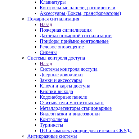
Клавиатуры
Контрольные панели, расширители
Аксессуары (Боксы, трансформаторы)
Пожарная сигнализация
Назад
Пожарная сигнализация
Датчики пожарной сигнализации
Приборы приёмно-контрольные
Речевое оповещение
Сирены
Системы контроля доступа
Назад
Системы контроля доступа
Дверные доводчики
Замки и аксессуары
Ключи и карты доступа
Кнопки выхода
Кодонаборные панели
Считыватели магнитных карт
Металлодетекторы стационарные
Видеогпазки и видеозвонки
Контроллеры
Турникеты
ПО и комплектующие для сетевого СКУДа
Антикражные системы