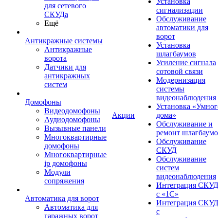
Установка
для сетевого
сигнализации
СКУДа
Обслуживание
Ещё
автоматики для
ворот
Антикражные системы
Установка
Антикражные
шлагбаумов
ворота
Усиление сигнала
Датчики для
сотовой связи
антикражных
Модернизация
систем
системы
видеонаблюдения
Домофоны
Установка «Умног
Видеодомофоны
Акции
дома»
Аудиодомофоны
Обслуживание и
Вызывные панели
ремонт шлагбаум
Многоквартирные
Обслуживание
домофоны
СКУД
Многоквартирные
Обслуживание
ip домофоны
систем
Модули
видеонаблюдения
сопряжения
Интеграция СКУ
с «1С»
Автоматика для ворот
Интеграция СКУ
Автоматика для
с
гаражных ворот