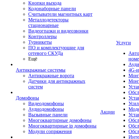
Кнопки выхода
Кодонаборные панели
Считыватели магнитных карт
Металлодетекторы
стационарные
Видеогпазки и видеозвонки
Контроллеры
Турникеты
Услуги
ПО и комплектующие для
сетевого СКУДа
Авто
Ещё
номе
Ауди
Антикражные системы
4G-и
Антикражные ворота
Монт
Датчики для антикражных
Мон
систем
Уста
Обсл
Домофоны
Уста
Видеодомофоны
Усил
Аудиодомофоны
Моде
Акции
Вызывные панели
Уста
Многоквартирные домофоны
Обсл
Многоквартирные ip домофоны
Обс
Модули сопряжения
Обсл
Инте