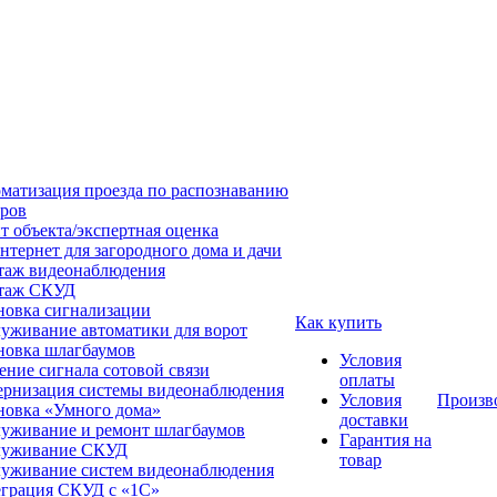
матизация проезда по распознаванию
ров
т объекта/экспертная оценка
нтернет для загородного дома и дачи
аж видеонаблюдения
таж СКУД
новка сигнализации
Как купить
уживание автоматики для ворот
новка шлагбаумов
Условия
ение сигнала сотовой связи
оплаты
рнизация системы видеонаблюдения
Условия
Произв
новка «Умного дома»
доставки
уживание и ремонт шлагбаумов
Гарантия на
луживание СКУД
товар
уживание систем видеонаблюдения
грация СКУД с «1С»