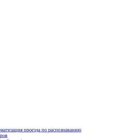
матизация проезда по распознаванию
ров