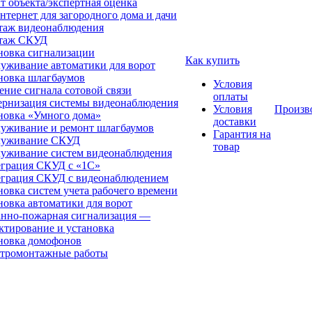
т объекта/экспертная оценка
нтернет для загородного дома и дачи
аж видеонаблюдения
таж СКУД
новка сигнализации
Как купить
уживание автоматики для ворот
новка шлагбаумов
Условия
ение сигнала сотовой связи
оплаты
рнизация системы видеонаблюдения
Условия
Произв
новка «Умного дома»
доставки
уживание и ремонт шлагбаумов
Гарантия на
луживание СКУД
товар
уживание систем видеонаблюдения
грация СКУД с «1С»
грация СКУД с видеонаблюдением
новка систем учета рабочего времени
новка автоматики для ворот
нно-пожарная сигнализация —
ктирование и установка
новка домофонов
тромонтажные работы