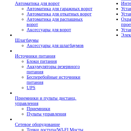
Автоматика для ворот
Инте
Автоматика для гаражных ворот
Уста
Автоматика для откатных ворот
Уста
Автоматика для распашных
Охра
ворот
прое
Аксессуары для ворот
Уста
Элек
Шлагбаумы
Аксессуары для шлагбаумов
Источники питания
Блоки питания
Аккумуляторы резервного
питания
Бесперебойные источники
питания
UPS
Приемники и пульты дистанц.
управления
Приемники
Пульты управления
Сетевое оборудование
Точки доступа/WI-FI Мосты