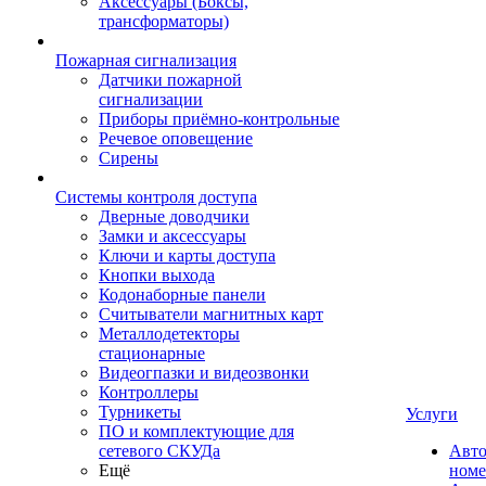
Аксессуары (Боксы,
трансформаторы)
Пожарная сигнализация
Датчики пожарной
сигнализации
Приборы приёмно-контрольные
Речевое оповещение
Сирены
Системы контроля доступа
Дверные доводчики
Замки и аксессуары
Ключи и карты доступа
Кнопки выхода
Кодонаборные панели
Считыватели магнитных карт
Металлодетекторы
стационарные
Видеогпазки и видеозвонки
Контроллеры
Турникеты
Услуги
ПО и комплектующие для
сетевого СКУДа
Авто
Ещё
номе