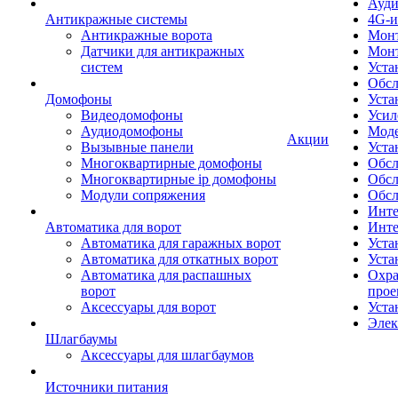
Ауди
Антикражные системы
4G-и
Антикражные ворота
Монт
Датчики для антикражных
Мон
систем
Уста
Обсл
Домофоны
Уста
Видеодомофоны
Усил
Аудиодомофоны
Моде
Акции
Вызывные панели
Уста
Многоквартирные домофоны
Обсл
Многоквартирные ip домофоны
Обс
Модули сопряжения
Обсл
Инте
Автоматика для ворот
Инте
Автоматика для гаражных ворот
Уста
Автоматика для откатных ворот
Уста
Автоматика для распашных
Охра
ворот
прое
Аксессуары для ворот
Уста
Элек
Шлагбаумы
Аксессуары для шлагбаумов
Источники питания