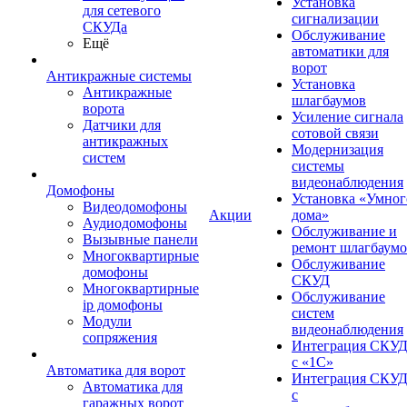
Установка
для сетевого
сигнализации
СКУДа
Обслуживание
Ещё
автоматики для
ворот
Антикражные системы
Установка
Антикражные
шлагбаумов
ворота
Усиление сигнала
Датчики для
сотовой связи
антикражных
Модернизация
систем
системы
видеонаблюдения
Домофоны
Установка «Умног
Видеодомофоны
Акции
дома»
Аудиодомофоны
Обслуживание и
Вызывные панели
ремонт шлагбаум
Многоквартирные
Обслуживание
домофоны
СКУД
Многоквартирные
Обслуживание
ip домофоны
систем
Модули
видеонаблюдения
сопряжения
Интеграция СКУ
с «1С»
Автоматика для ворот
Интеграция СКУ
Автоматика для
с
гаражных ворот