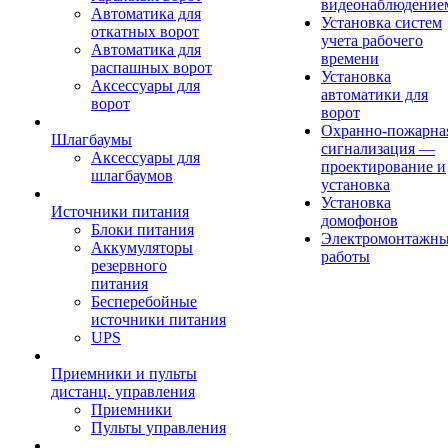
видеонаблюдение
Автоматика для
Установка систем
откатных ворот
учета рабочего
Автоматика для
времени
распашных ворот
Установка
Аксессуары для
автоматики для
ворот
ворот
Охранно-пожарна
Шлагбаумы
сигнализация —
Аксессуары для
проектирование и
шлагбаумов
установка
Установка
Источники питания
домофонов
Блоки питания
Электромонтажн
Аккумуляторы
работы
резервного
питания
Бесперебойные
источники питания
UPS
Приемники и пульты
дистанц. управления
Приемники
Пульты управления