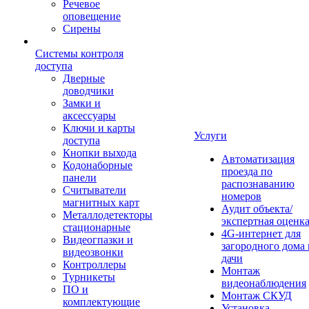
Речевое
оповещение
Сирены
Системы контроля
доступа
Дверные
доводчики
Замки и
аксессуары
Ключи и карты
Услуги
доступа
Кнопки выхода
Автоматизация
Кодонаборные
проезда по
панели
распознаванию
Считыватели
номеров
магнитных карт
Аудит объекта/
Металлодетекторы
экспертная оценк
стационарные
4G-интернет для
Видеогпазки и
загородного дома 
видеозвонки
дачи
Контроллеры
Монтаж
Турникеты
видеонаблюдения
ПО и
Монтаж СКУД
комплектующие
Установка