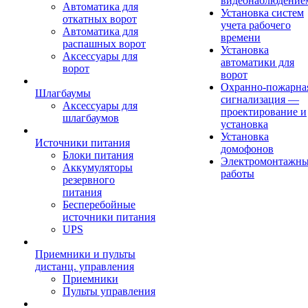
видеонаблюдение
Автоматика для
Установка систем
откатных ворот
учета рабочего
Автоматика для
времени
распашных ворот
Установка
Аксессуары для
автоматики для
ворот
ворот
Охранно-пожарна
Шлагбаумы
сигнализация —
Аксессуары для
проектирование и
шлагбаумов
установка
Установка
Источники питания
домофонов
Блоки питания
Электромонтажн
Аккумуляторы
работы
резервного
питания
Бесперебойные
источники питания
UPS
Приемники и пульты
дистанц. управления
Приемники
Пульты управления