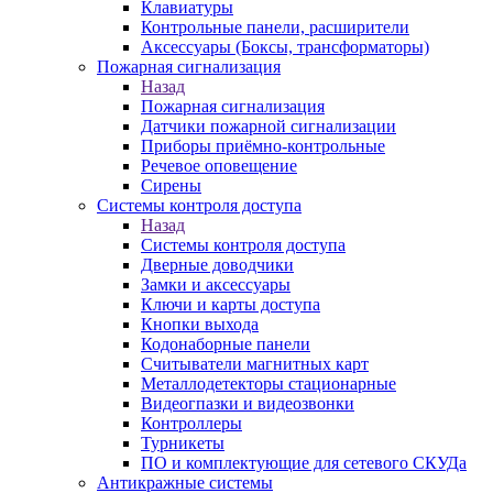
Клавиатуры
Контрольные панели, расширители
Аксессуары (Боксы, трансформаторы)
Пожарная сигнализация
Назад
Пожарная сигнализация
Датчики пожарной сигнализации
Приборы приёмно-контрольные
Речевое оповещение
Сирены
Системы контроля доступа
Назад
Системы контроля доступа
Дверные доводчики
Замки и аксессуары
Ключи и карты доступа
Кнопки выхода
Кодонаборные панели
Считыватели магнитных карт
Металлодетекторы стационарные
Видеогпазки и видеозвонки
Контроллеры
Турникеты
ПО и комплектующие для сетевого СКУДа
Антикражные системы