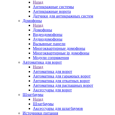
Назад
Антикражные системы
Антикражные ворота
Датчики для антикражных систем
Домофоны
Назад
Домофоны
Видеодомофоны
Аудиодомофоны
Вызывные панели
Многоквартирные домофоны
Многоквартирные ip домофоны
Модули сопряжения
Автоматика для ворот
Назад
Автоматика для ворот
Автоматика для гаражных ворот
Автоматика для откатных ворот
Автоматика для распашных ворот
Аксессуары для ворот
Шлагбаумы
Назад
Шлагбаумы
Аксессуары для шлагбаумов
Источники питания