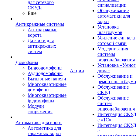
для сетевого
сигнализации
СКУДа
Обслуживание
Ещё
автоматики для
ворот
Антикражные системы
Установка
Антикражные
шлагбаумов
ворота
Усиление сигнала
Датчики для
сотовой связи
антикражных
Модернизация
систем
системы
видеонаблюдения
Домофоны
Установка «Умног
Видеодомофоны
Акции
дома»
Аудиодомофоны
Обслуживание и
Вызывные панели
ремонт шлагбаум
Многоквартирные
Обслуживание
домофоны
СКУД
Многоквартирные
Обслуживание
ip домофоны
систем
Модули
видеонаблюдения
сопряжения
Интеграция СКУ
с «1С»
Автоматика для ворот
Интеграция СКУ
Автоматика для
с
гаражных ворот