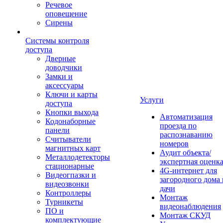
Речевое
оповещение
Сирены
Системы контроля
доступа
Дверные
доводчики
Замки и
аксессуары
Ключи и карты
Услуги
доступа
Кнопки выхода
Автоматизация
Кодонаборные
проезда по
панели
распознаванию
Считыватели
номеров
магнитных карт
Аудит объекта/
Металлодетекторы
экспертная оценк
стационарные
4G-интернет для
Видеогпазки и
загородного дома 
видеозвонки
дачи
Контроллеры
Монтаж
Турникеты
видеонаблюдения
ПО и
Монтаж СКУД
комплектующие