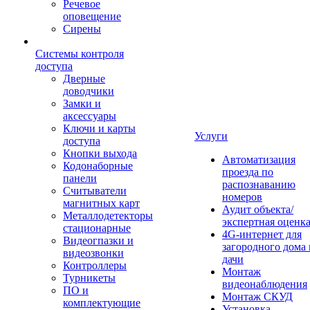
Речевое
оповещение
Сирены
Системы контроля
доступа
Дверные
доводчики
Замки и
аксессуары
Ключи и карты
Услуги
доступа
Кнопки выхода
Автоматизация
Кодонаборные
проезда по
панели
распознаванию
Считыватели
номеров
магнитных карт
Аудит объекта/
Металлодетекторы
экспертная оценк
стационарные
4G-интернет для
Видеогпазки и
загородного дома 
видеозвонки
дачи
Контроллеры
Монтаж
Турникеты
видеонаблюдения
ПО и
Монтаж СКУД
комплектующие
Установка