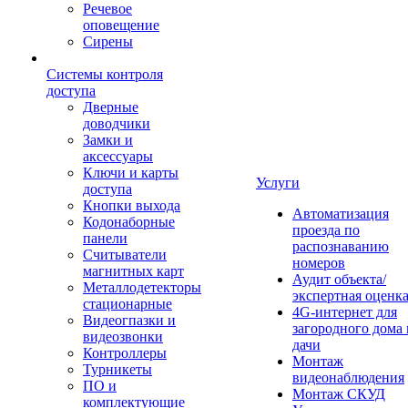
Речевое
оповещение
Сирены
Системы контроля
доступа
Дверные
доводчики
Замки и
аксессуары
Ключи и карты
Услуги
доступа
Кнопки выхода
Автоматизация
Кодонаборные
проезда по
панели
распознаванию
Считыватели
номеров
магнитных карт
Аудит объекта/
Металлодетекторы
экспертная оценк
стационарные
4G-интернет для
Видеогпазки и
загородного дома 
видеозвонки
дачи
Контроллеры
Монтаж
Турникеты
видеонаблюдения
ПО и
Монтаж СКУД
комплектующие