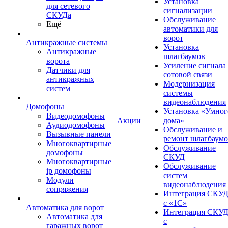
Установка
для сетевого
сигнализации
СКУДа
Обслуживание
Ещё
автоматики для
ворот
Антикражные системы
Установка
Антикражные
шлагбаумов
ворота
Усиление сигнала
Датчики для
сотовой связи
антикражных
Модернизация
систем
системы
видеонаблюдения
Домофоны
Установка «Умног
Видеодомофоны
Акции
дома»
Аудиодомофоны
Обслуживание и
Вызывные панели
ремонт шлагбаум
Многоквартирные
Обслуживание
домофоны
СКУД
Многоквартирные
Обслуживание
ip домофоны
систем
Модули
видеонаблюдения
сопряжения
Интеграция СКУ
с «1С»
Автоматика для ворот
Интеграция СКУ
Автоматика для
с
гаражных ворот