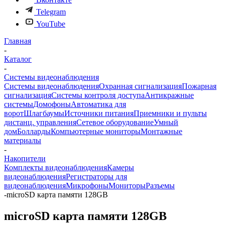
Telegram
YouTube
Главная
-
Каталог
-
Системы видеонаблюдения
Системы видеонаблюдения
Охранная сигнализация
Пожарная
сигнализация
Системы контроля доступа
Антикражные
системы
Домофоны
Автоматика для
ворот
Шлагбаумы
Источники питания
Приемники и пульты
дистанц. управления
Сетевое оборудование
Умный
дом
Болларды
Компьютерные мониторы
Монтажные
материалы
-
Накопители
Комплекты видеонаблюдения
Камеры
видеонаблюдения
Регистраторы для
видеонаблюдения
Микрофоны
Мониторы
Разъемы
-
microSD карта памяти 128GB
microSD карта памяти 128GB