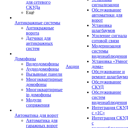
для сетевого
сигнализации
СКУДа
Обслуживание
Ещё
автоматики для
ворот
Антикражные системы
Установка
Антикражные
шлагбаумов
ворота
Усиление сигнала
Датчики для
сотовой связи
антикражных
Модернизация
систем
системы
видеонаблюдения
Домофоны
Установка «Умног
Видеодомофоны
Акции
дома»
Аудиодомофоны
Обслуживание и
Вызывные панели
ремонт шлагбаум
Многоквартирные
Обслуживание
домофоны
СКУД
Многоквартирные
Обслуживание
ip домофоны
систем
Модули
видеонаблюдения
сопряжения
Интеграция СКУ
с «1С»
Автоматика для ворот
Интеграция СКУ
Автоматика для
с
гаражных ворот