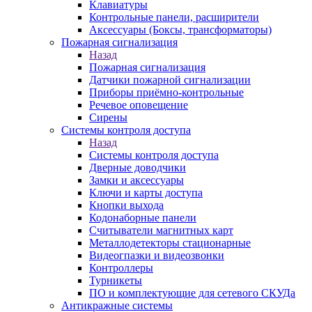
Клавиатуры
Контрольные панели, расширители
Аксессуары (Боксы, трансформаторы)
Пожарная сигнализация
Назад
Пожарная сигнализация
Датчики пожарной сигнализации
Приборы приёмно-контрольные
Речевое оповещение
Сирены
Системы контроля доступа
Назад
Системы контроля доступа
Дверные доводчики
Замки и аксессуары
Ключи и карты доступа
Кнопки выхода
Кодонаборные панели
Считыватели магнитных карт
Металлодетекторы стационарные
Видеогпазки и видеозвонки
Контроллеры
Турникеты
ПО и комплектующие для сетевого СКУДа
Антикражные системы