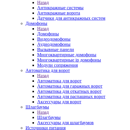
Назад
Антикражные системы
Антикражные ворота
Датчики для антикражных систем
Домофоны
Назад
Домофоны
Видеодомофоны
Аудиодомофоны
Вызывные панели
Многоквартирные домофоны
Многоквартирные ip домофоны
Модули сопряжения
Автоматика для ворот
Назад
Автоматика для ворот
Автоматика для гаражных ворот
Автоматика для откатных ворот
Автоматика для распашных ворот
Аксессуары для ворот
Шлагбаумы
Назад
Шлагбаумы
Аксессуары для шлагбаумов
Источники питания