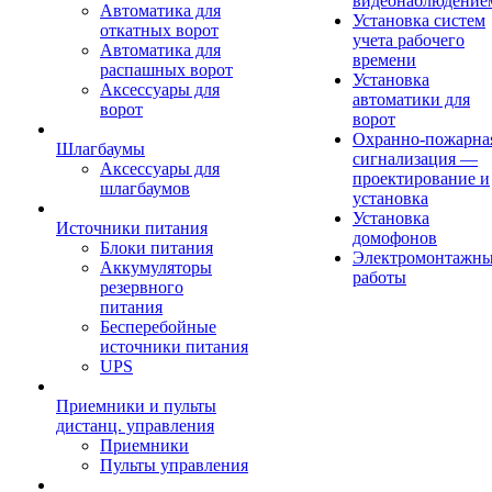
видеонаблюдение
Автоматика для
Установка систем
откатных ворот
учета рабочего
Автоматика для
времени
распашных ворот
Установка
Аксессуары для
автоматики для
ворот
ворот
Охранно-пожарна
Шлагбаумы
сигнализация —
Аксессуары для
проектирование и
шлагбаумов
установка
Установка
Источники питания
домофонов
Блоки питания
Электромонтажн
Аккумуляторы
работы
резервного
питания
Бесперебойные
источники питания
UPS
Приемники и пульты
дистанц. управления
Приемники
Пульты управления