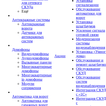
Установка
для сетевого
сигнализации
СКУДа
Обслуживание
Ещё
автоматики для
ворот
Антикражные системы
Установка
Антикражные
шлагбаумов
ворота
Усиление сигнала
Датчики для
сотовой связи
антикражных
Модернизация
систем
системы
видеонаблюдения
Домофоны
Установка «Умног
Видеодомофоны
Акции
дома»
Аудиодомофоны
Обслуживание и
Вызывные панели
ремонт шлагбаум
Многоквартирные
Обслуживание
домофоны
СКУД
Многоквартирные
Обслуживание
ip домофоны
систем
Модули
видеонаблюдения
сопряжения
Интеграция СКУ
с «1С»
Автоматика для ворот
Интеграция СКУ
Автоматика для
с
гаражных ворот