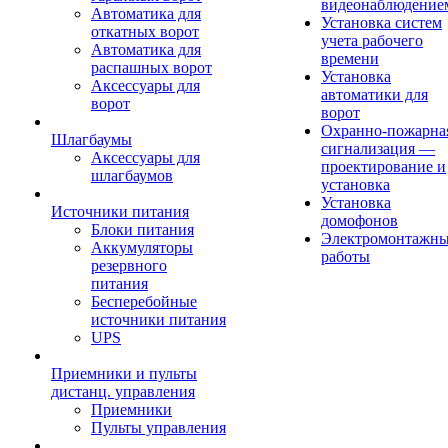
видеонаблюдение
Автоматика для
Установка систем
откатных ворот
учета рабочего
Автоматика для
времени
распашных ворот
Установка
Аксессуары для
автоматики для
ворот
ворот
Охранно-пожарна
Шлагбаумы
сигнализация —
Аксессуары для
проектирование и
шлагбаумов
установка
Установка
Источники питания
домофонов
Блоки питания
Электромонтажн
Аккумуляторы
работы
резервного
питания
Бесперебойные
источники питания
UPS
Приемники и пульты
дистанц. управления
Приемники
Пульты управления