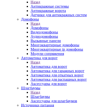
Назад
Антикражные системы
Антикражные ворота
Датчики для антикражных систем
Домофоны
Назад
Домофоны
Видеодомофоны
Аудиодомофоны
Вызывные панели
Многоквартирные домофоны
Многоквартирные ip домофоны
Модули сопряжения
Автоматика для ворот
Назад
Автоматика для ворот
Автоматика для гаражных ворот
Автоматика для откатных ворот
Автоматика для распашных ворот
Аксессуары для ворот
Шлагбаумы
Назад
Шлагбаумы
Аксессуары для шлагбаумов
Источники питания