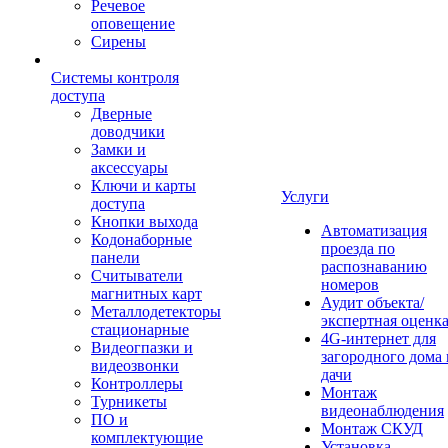
Речевое
оповещение
Сирены
Системы контроля
доступа
Дверные
доводчики
Замки и
аксессуары
Ключи и карты
Услуги
доступа
Кнопки выхода
Автоматизация
Кодонаборные
проезда по
панели
распознаванию
Считыватели
номеров
магнитных карт
Аудит объекта/
Металлодетекторы
экспертная оценк
стационарные
4G-интернет для
Видеогпазки и
загородного дома 
видеозвонки
дачи
Контроллеры
Монтаж
Турникеты
видеонаблюдения
ПО и
Монтаж СКУД
комплектующие
Установка