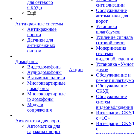
для сетевого
сигнализации
СКУДа
Обслуживание
Ещё
автоматики для
ворот
Антикражные системы
Установка
Антикражные
шлагбаумов
ворота
Усиление сигнала
Датчики для
сотовой связи
антикражных
Модернизация
систем
системы
видеонаблюдения
Домофоны
Установка «Умног
Видеодомофоны
Акции
дома»
Аудиодомофоны
Обслуживание и
Вызывные панели
ремонт шлагбаум
Многоквартирные
Обслуживание
домофоны
СКУД
Многоквартирные
Обслуживание
ip домофоны
систем
Модули
видеонаблюдения
сопряжения
Интеграция СКУ
с «1С»
Автоматика для ворот
Интеграция СКУ
Автоматика для
с
гаражных ворот