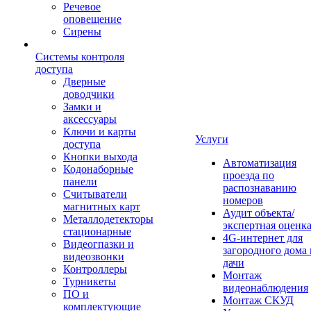
Речевое
оповещение
Сирены
Системы контроля
доступа
Дверные
доводчики
Замки и
аксессуары
Ключи и карты
Услуги
доступа
Кнопки выхода
Автоматизация
Кодонаборные
проезда по
панели
распознаванию
Считыватели
номеров
магнитных карт
Аудит объекта/
Металлодетекторы
экспертная оценк
стационарные
4G-интернет для
Видеогпазки и
загородного дома 
видеозвонки
дачи
Контроллеры
Монтаж
Турникеты
видеонаблюдения
ПО и
Монтаж СКУД
комплектующие