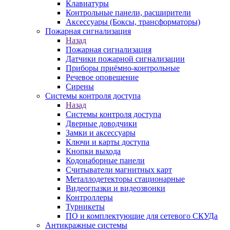
Клавиатуры
Контрольные панели, расширители
Аксессуары (Боксы, трансформаторы)
Пожарная сигнализация
Назад
Пожарная сигнализация
Датчики пожарной сигнализации
Приборы приёмно-контрольные
Речевое оповещение
Сирены
Системы контроля доступа
Назад
Системы контроля доступа
Дверные доводчики
Замки и аксессуары
Ключи и карты доступа
Кнопки выхода
Кодонаборные панели
Считыватели магнитных карт
Металлодетекторы стационарные
Видеогпазки и видеозвонки
Контроллеры
Турникеты
ПО и комплектующие для сетевого СКУДа
Антикражные системы