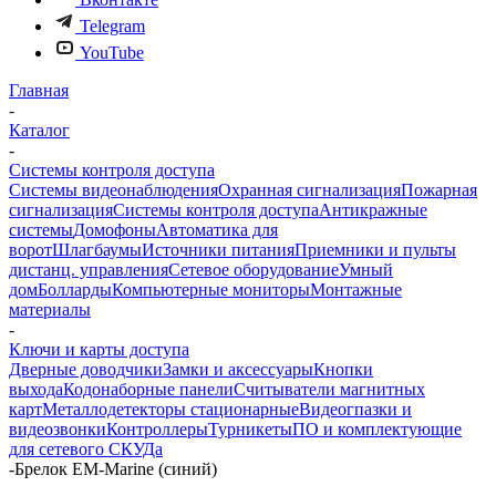
Telegram
YouTube
Главная
-
Каталог
-
Системы контроля доступа
Системы видеонаблюдения
Охранная сигнализация
Пожарная
сигнализация
Системы контроля доступа
Антикражные
системы
Домофоны
Автоматика для
ворот
Шлагбаумы
Источники питания
Приемники и пульты
дистанц. управления
Сетевое оборудование
Умный
дом
Болларды
Компьютерные мониторы
Монтажные
материалы
-
Ключи и карты доступа
Дверные доводчики
Замки и аксессуары
Кнопки
выхода
Кодонаборные панели
Считыватели магнитных
карт
Металлодетекторы стационарные
Видеогпазки и
видеозвонки
Контроллеры
Турникеты
ПО и комплектующие
для сетевого СКУДа
-
Брелок EM-Marine (синий)