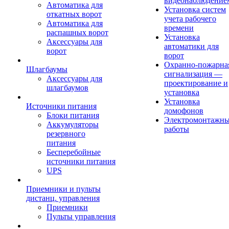
видеонаблюдение
Автоматика для
Установка систем
откатных ворот
учета рабочего
Автоматика для
времени
распашных ворот
Установка
Аксессуары для
автоматики для
ворот
ворот
Охранно-пожарна
Шлагбаумы
сигнализация —
Аксессуары для
проектирование и
шлагбаумов
установка
Установка
Источники питания
домофонов
Блоки питания
Электромонтажн
Аккумуляторы
работы
резервного
питания
Бесперебойные
источники питания
UPS
Приемники и пульты
дистанц. управления
Приемники
Пульты управления