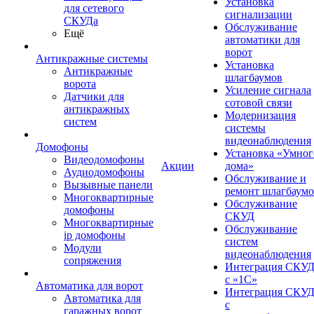
Установка
для сетевого
сигнализации
СКУДа
Обслуживание
Ещё
автоматики для
ворот
Антикражные системы
Установка
Антикражные
шлагбаумов
ворота
Усиление сигнала
Датчики для
сотовой связи
антикражных
Модернизация
систем
системы
видеонаблюдения
Домофоны
Установка «Умног
Видеодомофоны
Акции
дома»
Аудиодомофоны
Обслуживание и
Вызывные панели
ремонт шлагбаум
Многоквартирные
Обслуживание
домофоны
СКУД
Многоквартирные
Обслуживание
ip домофоны
систем
Модули
видеонаблюдения
сопряжения
Интеграция СКУ
с «1С»
Автоматика для ворот
Интеграция СКУ
Автоматика для
с
гаражных ворот