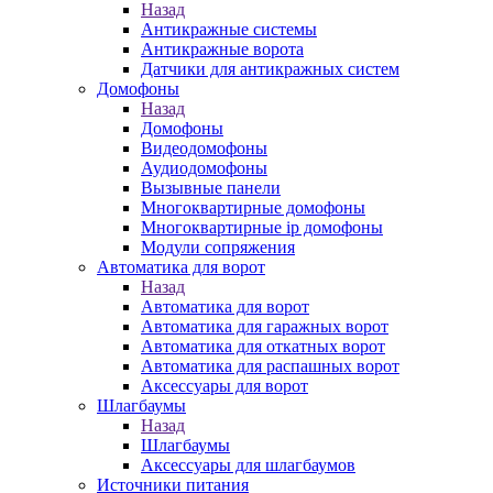
Назад
Антикражные системы
Антикражные ворота
Датчики для антикражных систем
Домофоны
Назад
Домофоны
Видеодомофоны
Аудиодомофоны
Вызывные панели
Многоквартирные домофоны
Многоквартирные ip домофоны
Модули сопряжения
Автоматика для ворот
Назад
Автоматика для ворот
Автоматика для гаражных ворот
Автоматика для откатных ворот
Автоматика для распашных ворот
Аксессуары для ворот
Шлагбаумы
Назад
Шлагбаумы
Аксессуары для шлагбаумов
Источники питания