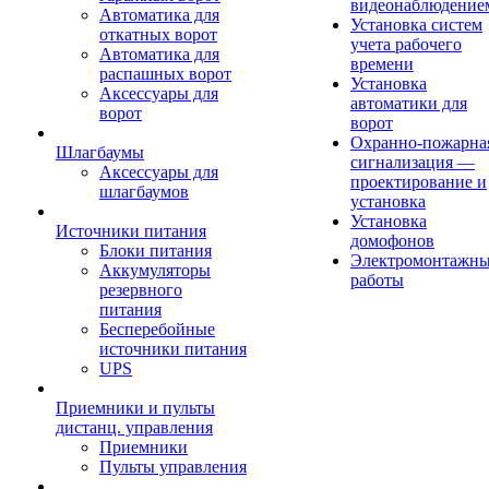
видеонаблюдение
Автоматика для
Установка систем
откатных ворот
учета рабочего
Автоматика для
времени
распашных ворот
Установка
Аксессуары для
автоматики для
ворот
ворот
Охранно-пожарна
Шлагбаумы
сигнализация —
Аксессуары для
проектирование и
шлагбаумов
установка
Установка
Источники питания
домофонов
Блоки питания
Электромонтажн
Аккумуляторы
работы
резервного
питания
Бесперебойные
источники питания
UPS
Приемники и пульты
дистанц. управления
Приемники
Пульты управления