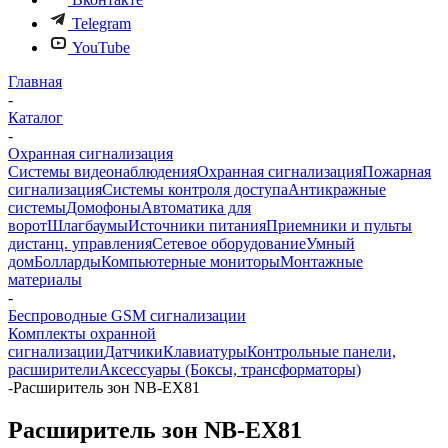
Telegram
YouTube
Главная
-
Каталог
-
Охранная сигнализация
Системы видеонаблюдения
Охранная сигнализация
Пожарная
сигнализация
Системы контроля доступа
Антикражные
системы
Домофоны
Автоматика для
ворот
Шлагбаумы
Источники питания
Приемники и пульты
дистанц. управления
Сетевое оборудование
Умный
дом
Болларды
Компьютерные мониторы
Монтажные
материалы
-
Беспроводные GSM сигнализации
Комплекты охранной
сигнализации
Датчики
Клавиатуры
Контрольные панели,
расширители
Аксессуары (Боксы, трансформаторы)
-
Расширитель зон NB-EX81
Расширитель зон NB-EX81