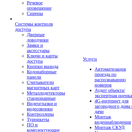
Речевое
оповещение
Сирены
Системы контроля
доступа
Дверные
доводчики
Замки и
аксессуары
Ключи и карты
Услуги
доступа
Кнопки выхода
Автоматизация
Кодонаборные
проезда по
панели
распознаванию
Считыватели
номеров
магнитных карт
Аудит объекта/
Металлодетекторы
экспертная оценк
стационарные
4G-интернет для
Видеогпазки и
загородного дома 
видеозвонки
дачи
Контроллеры
Монтаж
Турникеты
видеонаблюдения
ПО и
Монтаж СКУД
комплектующие