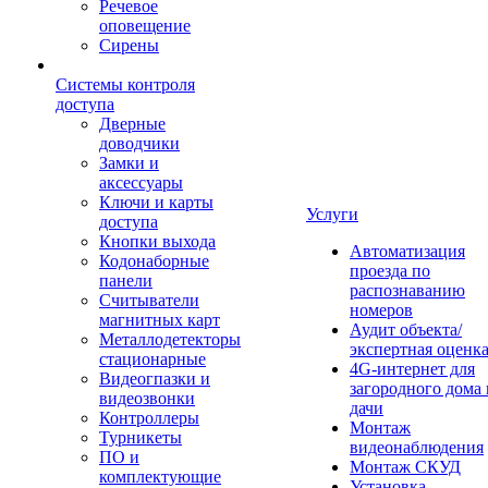
Речевое
оповещение
Сирены
Системы контроля
доступа
Дверные
доводчики
Замки и
аксессуары
Ключи и карты
Услуги
доступа
Кнопки выхода
Автоматизация
Кодонаборные
проезда по
панели
распознаванию
Считыватели
номеров
магнитных карт
Аудит объекта/
Металлодетекторы
экспертная оценк
стационарные
4G-интернет для
Видеогпазки и
загородного дома 
видеозвонки
дачи
Контроллеры
Монтаж
Турникеты
видеонаблюдения
ПО и
Монтаж СКУД
комплектующие
Установка