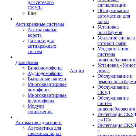
для сетевого
сигнализации
СКУДа
Обслуживание
Ещё
автоматики для
ворот
Антикражные системы
Установка
Антикражные
шлагбаумов
ворота
Усиление сигнала
Датчики для
сотовой связи
антикражных
Модернизация
систем
системы
видеонаблюдения
Домофоны
Установка «Умног
Видеодомофоны
Акции
дома»
Аудиодомофоны
Обслуживание и
Вызывные панели
ремонт шлагбаум
Многоквартирные
Обслуживание
домофоны
СКУД
Многоквартирные
Обслуживание
ip домофоны
систем
Модули
видеонаблюдения
сопряжения
Интеграция СКУ
с «1С»
Автоматика для ворот
Интеграция СКУ
Автоматика для
с
гаражных ворот