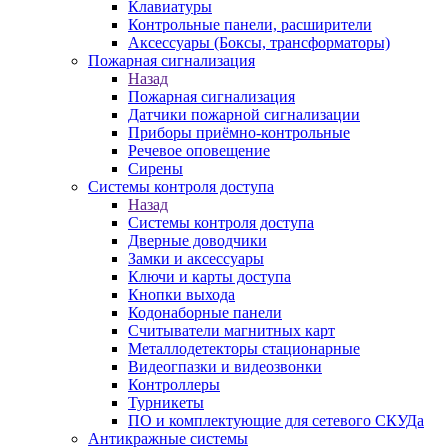
Клавиатуры
Контрольные панели, расширители
Аксессуары (Боксы, трансформаторы)
Пожарная сигнализация
Назад
Пожарная сигнализация
Датчики пожарной сигнализации
Приборы приёмно-контрольные
Речевое оповещение
Сирены
Системы контроля доступа
Назад
Системы контроля доступа
Дверные доводчики
Замки и аксессуары
Ключи и карты доступа
Кнопки выхода
Кодонаборные панели
Считыватели магнитных карт
Металлодетекторы стационарные
Видеогпазки и видеозвонки
Контроллеры
Турникеты
ПО и комплектующие для сетевого СКУДа
Антикражные системы