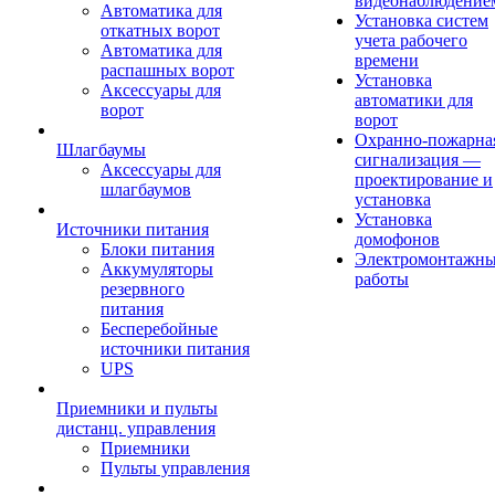
видеонаблюдение
Автоматика для
Установка систем
откатных ворот
учета рабочего
Автоматика для
времени
распашных ворот
Установка
Аксессуары для
автоматики для
ворот
ворот
Охранно-пожарна
Шлагбаумы
сигнализация —
Аксессуары для
проектирование и
шлагбаумов
установка
Установка
Источники питания
домофонов
Блоки питания
Электромонтажн
Аккумуляторы
работы
резервного
питания
Бесперебойные
источники питания
UPS
Приемники и пульты
дистанц. управления
Приемники
Пульты управления