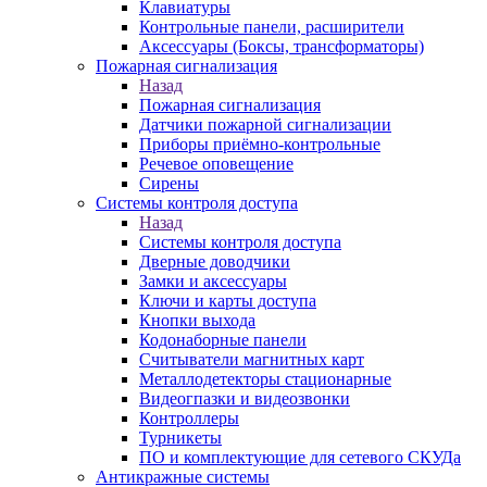
Клавиатуры
Контрольные панели, расширители
Аксессуары (Боксы, трансформаторы)
Пожарная сигнализация
Назад
Пожарная сигнализация
Датчики пожарной сигнализации
Приборы приёмно-контрольные
Речевое оповещение
Сирены
Системы контроля доступа
Назад
Системы контроля доступа
Дверные доводчики
Замки и аксессуары
Ключи и карты доступа
Кнопки выхода
Кодонаборные панели
Считыватели магнитных карт
Металлодетекторы стационарные
Видеогпазки и видеозвонки
Контроллеры
Турникеты
ПО и комплектующие для сетевого СКУДа
Антикражные системы