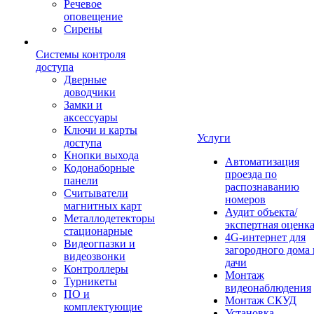
Речевое
оповещение
Сирены
Системы контроля
доступа
Дверные
доводчики
Замки и
аксессуары
Ключи и карты
Услуги
доступа
Кнопки выхода
Автоматизация
Кодонаборные
проезда по
панели
распознаванию
Считыватели
номеров
магнитных карт
Аудит объекта/
Металлодетекторы
экспертная оценк
стационарные
4G-интернет для
Видеогпазки и
загородного дома 
видеозвонки
дачи
Контроллеры
Монтаж
Турникеты
видеонаблюдения
ПО и
Монтаж СКУД
комплектующие
Установка