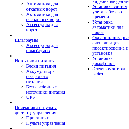
видеонаблюдение
Автоматика для
Установка систем
откатных ворот
учета рабочего
Автоматика для
времени
распашных ворот
Установка
Аксессуары для
автоматики для
ворот
ворот
Охранно-пожарна
Шлагбаумы
сигнализация —
Аксессуары для
проектирование и
шлагбаумов
установка
Установка
Источники питания
домофонов
Блоки питания
Электромонтажн
Аккумуляторы
работы
резервного
питания
Бесперебойные
источники питания
UPS
Приемники и пульты
дистанц. управления
Приемники
Пульты управления