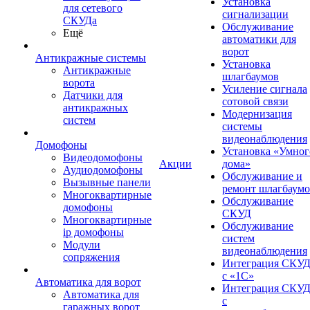
Установка
для сетевого
сигнализации
СКУДа
Обслуживание
Ещё
автоматики для
ворот
Антикражные системы
Установка
Антикражные
шлагбаумов
ворота
Усиление сигнала
Датчики для
сотовой связи
антикражных
Модернизация
систем
системы
видеонаблюдения
Домофоны
Установка «Умног
Видеодомофоны
Акции
дома»
Аудиодомофоны
Обслуживание и
Вызывные панели
ремонт шлагбаум
Многоквартирные
Обслуживание
домофоны
СКУД
Многоквартирные
Обслуживание
ip домофоны
систем
Модули
видеонаблюдения
сопряжения
Интеграция СКУ
с «1С»
Автоматика для ворот
Интеграция СКУ
Автоматика для
с
гаражных ворот