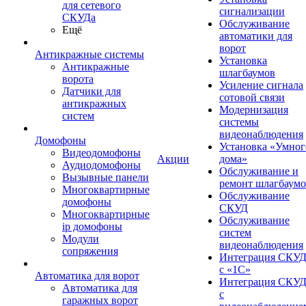
для сетевого
сигнализации
СКУДа
Обслуживание
Ещё
автоматики для
ворот
Антикражные системы
Установка
Антикражные
шлагбаумов
ворота
Усиление сигнала
Датчики для
сотовой связи
антикражных
Модернизация
систем
системы
видеонаблюдения
Домофоны
Установка «Умног
Видеодомофоны
Акции
дома»
Аудиодомофоны
Обслуживание и
Вызывные панели
ремонт шлагбаум
Многоквартирные
Обслуживание
домофоны
СКУД
Многоквартирные
Обслуживание
ip домофоны
систем
Модули
видеонаблюдения
сопряжения
Интеграция СКУ
с «1С»
Автоматика для ворот
Интеграция СКУ
Автоматика для
с
гаражных ворот