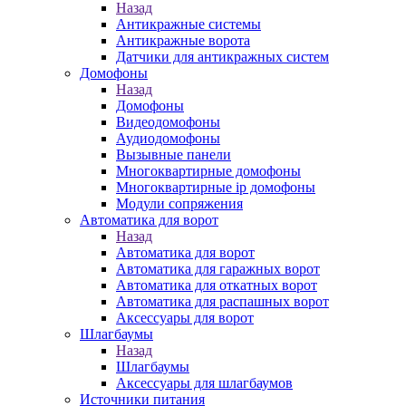
Назад
Антикражные системы
Антикражные ворота
Датчики для антикражных систем
Домофоны
Назад
Домофоны
Видеодомофоны
Аудиодомофоны
Вызывные панели
Многоквартирные домофоны
Многоквартирные ip домофоны
Модули сопряжения
Автоматика для ворот
Назад
Автоматика для ворот
Автоматика для гаражных ворот
Автоматика для откатных ворот
Автоматика для распашных ворот
Аксессуары для ворот
Шлагбаумы
Назад
Шлагбаумы
Аксессуары для шлагбаумов
Источники питания