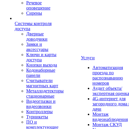
Речевое
оповещение
Сирены
Системы контроля
доступа
Дверные
доводчики
Замки и
аксессуары
Ключи и карты
Услуги
доступа
Кнопки выхода
Автоматизация
Кодонаборные
проезда по
панели
распознаванию
Считыватели
номеров
магнитных карт
Аудит объекта/
Металлодетекторы
экспертная оценк
стационарные
4G-интернет для
Видеогпазки и
загородного дома 
видеозвонки
дачи
Контроллеры
Монтаж
Турникеты
видеонаблюдения
ПО и
Монтаж СКУД
комплектующие