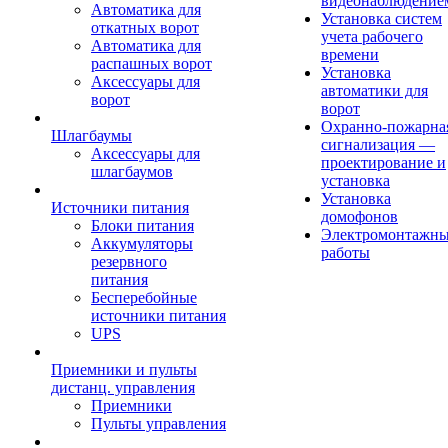
видеонаблюдение
Автоматика для
Установка систем
откатных ворот
учета рабочего
Автоматика для
времени
распашных ворот
Установка
Аксессуары для
автоматики для
ворот
ворот
Охранно-пожарна
Шлагбаумы
сигнализация —
Аксессуары для
проектирование и
шлагбаумов
установка
Установка
Источники питания
домофонов
Блоки питания
Электромонтажн
Аккумуляторы
работы
резервного
питания
Бесперебойные
источники питания
UPS
Приемники и пульты
дистанц. управления
Приемники
Пульты управления