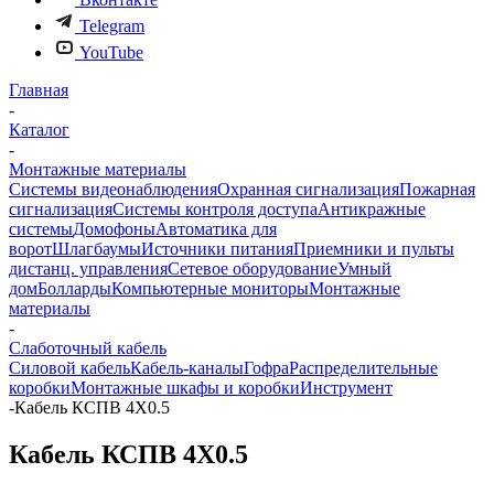
Telegram
YouTube
Главная
-
Каталог
-
Монтажные материалы
Системы видеонаблюдения
Охранная сигнализация
Пожарная
сигнализация
Системы контроля доступа
Антикражные
системы
Домофоны
Автоматика для
ворот
Шлагбаумы
Источники питания
Приемники и пульты
дистанц. управления
Сетевое оборудование
Умный
дом
Болларды
Компьютерные мониторы
Монтажные
материалы
-
Слаботочный кабель
Силовой кабель
Кабель-каналы
Гофра
Распределительные
коробки
Монтажные шкафы и коробки
Инструмент
-
Кабель КСПВ 4Х0.5
Кабель КСПВ 4Х0.5