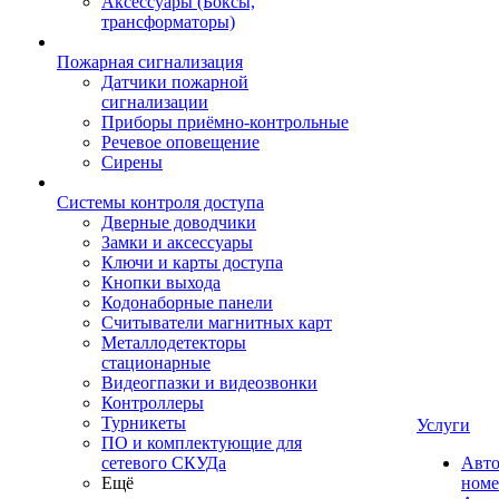
Аксессуары (Боксы,
трансформаторы)
Пожарная сигнализация
Датчики пожарной
сигнализации
Приборы приёмно-контрольные
Речевое оповещение
Сирены
Системы контроля доступа
Дверные доводчики
Замки и аксессуары
Ключи и карты доступа
Кнопки выхода
Кодонаборные панели
Считыватели магнитных карт
Металлодетекторы
стационарные
Видеогпазки и видеозвонки
Контроллеры
Турникеты
Услуги
ПО и комплектующие для
сетевого СКУДа
Авто
Ещё
номе