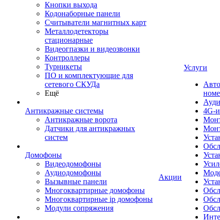
Кнопки выхода
Кодонаборные панели
Считыватели магнитных карт
Металлодетекторы
стационарные
Видеогпазки и видеозвонки
Контроллеры
Турникеты
Услуги
ПО и комплектующие для
сетевого СКУДа
Авто
Ещё
номе
Ауди
Антикражные системы
4G-и
Антикражные ворота
Монт
Датчики для антикражных
Мон
систем
Уста
Обсл
Домофоны
Уста
Видеодомофоны
Усил
Аудиодомофоны
Моде
Акции
Вызывные панели
Уста
Многоквартирные домофоны
Обсл
Многоквартирные ip домофоны
Обс
Модули сопряжения
Обсл
Инте