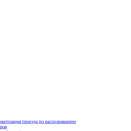
матизация проезда по распознаванию
ров