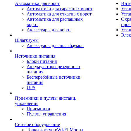
Автоматика для ворот
Инте
Автоматика для гаражных ворот
Уста
Автоматика для откатных ворот
Уста
Автоматика для распашных
Охра
ворот
прое
Аксессуары для ворот
Уста
Элек
Шлагбаумы
Аксессуары для шлагбаумов
Источники питания
Блоки питания
Аккумуляторы резервного
питания
Бесперебойные источники
питания
UPS
Приемники и пульты дистанц.
управления
Приемники
Пульты управления
Сетевое оборудование
Точки доступа/WI-FI Мосты