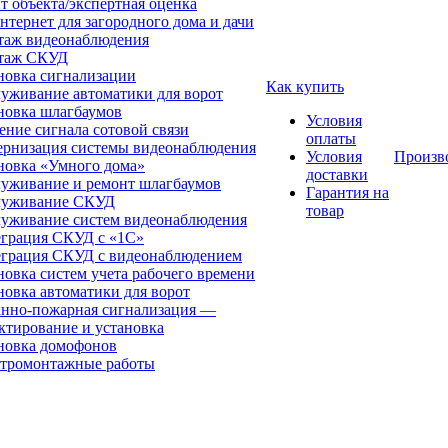
т объекта/экспертная оценка
нтернет для загородного дома и дачи
аж видеонаблюдения
таж СКУД
новка сигнализации
Как купить
уживание автоматики для ворот
новка шлагбаумов
Условия
ение сигнала сотовой связи
оплаты
рнизация системы видеонаблюдения
Условия
Произв
новка «Умного дома»
доставки
уживание и ремонт шлагбаумов
Гарантия на
луживание СКУД
товар
уживание систем видеонаблюдения
грация СКУД с «1С»
грация СКУД с видеонаблюдением
новка систем учета рабочего времени
новка автоматики для ворот
нно-пожарная сигнализация —
ктирование и установка
новка домофонов
тромонтажные работы