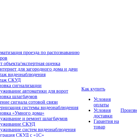
матизация проезда по распознаванию
ров
т объекта/экспертная оценка
нтернет для загородного дома и дачи
аж видеонаблюдения
таж СКУД
новка сигнализации
Как купить
уживание автоматики для ворот
новка шлагбаумов
Условия
ение сигнала сотовой связи
оплаты
рнизация системы видеонаблюдения
Условия
Произв
новка «Умного дома»
доставки
уживание и ремонт шлагбаумов
Гарантия на
луживание СКУД
товар
уживание систем видеонаблюдения
грация СКУД с «1С»