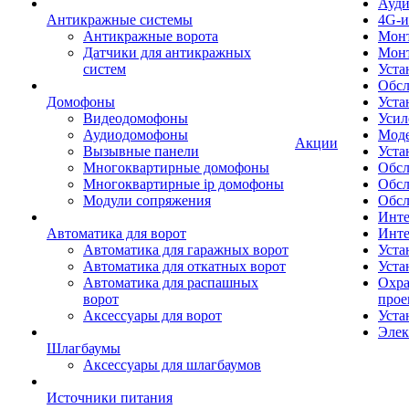
Ауди
Антикражные системы
4G-и
Антикражные ворота
Монт
Датчики для антикражных
Мон
систем
Уста
Обсл
Домофоны
Уста
Видеодомофоны
Усил
Аудиодомофоны
Моде
Акции
Вызывные панели
Уста
Многоквартирные домофоны
Обсл
Многоквартирные ip домофоны
Обс
Модули сопряжения
Обсл
Инте
Автоматика для ворот
Инте
Автоматика для гаражных ворот
Уста
Автоматика для откатных ворот
Уста
Автоматика для распашных
Охра
ворот
прое
Аксессуары для ворот
Уста
Элек
Шлагбаумы
Аксессуары для шлагбаумов
Источники питания