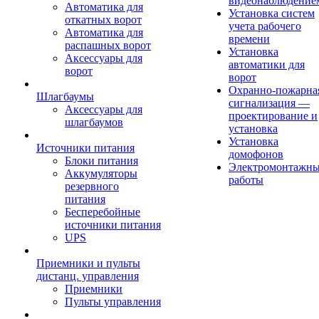
видеонаблюдение
Автоматика для
Установка систем
откатных ворот
учета рабочего
Автоматика для
времени
распашных ворот
Установка
Аксессуары для
автоматики для
ворот
ворот
Охранно-пожарна
Шлагбаумы
сигнализация —
Аксессуары для
проектирование и
шлагбаумов
установка
Установка
Источники питания
домофонов
Блоки питания
Электромонтажн
Аккумуляторы
работы
резервного
питания
Бесперебойные
источники питания
UPS
Приемники и пульты
дистанц. управления
Приемники
Пульты управления