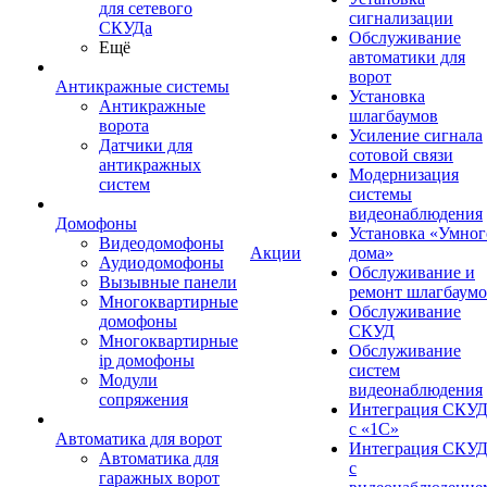
для сетевого
сигнализации
СКУДа
Обслуживание
Ещё
автоматики для
ворот
Антикражные системы
Установка
Антикражные
шлагбаумов
ворота
Усиление сигнала
Датчики для
сотовой связи
антикражных
Модернизация
систем
системы
видеонаблюдения
Домофоны
Установка «Умног
Видеодомофоны
Акции
дома»
Аудиодомофоны
Обслуживание и
Вызывные панели
ремонт шлагбаум
Многоквартирные
Обслуживание
домофоны
СКУД
Многоквартирные
Обслуживание
ip домофоны
систем
Модули
видеонаблюдения
сопряжения
Интеграция СКУ
с «1С»
Автоматика для ворот
Интеграция СКУ
Автоматика для
с
гаражных ворот