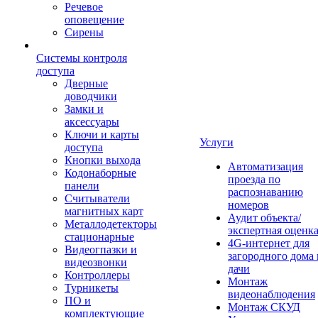
Речевое
оповещение
Сирены
Системы контроля
доступа
Дверные
доводчики
Замки и
аксессуары
Ключи и карты
Услуги
доступа
Кнопки выхода
Автоматизация
Кодонаборные
проезда по
панели
распознаванию
Считыватели
номеров
магнитных карт
Аудит объекта/
Металлодетекторы
экспертная оценк
стационарные
4G-интернет для
Видеогпазки и
загородного дома 
видеозвонки
дачи
Контроллеры
Монтаж
Турникеты
видеонаблюдения
ПО и
Монтаж СКУД
комплектующие