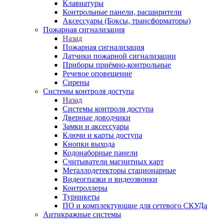
Клавиатуры
Контрольные панели, расширители
Аксессуары (Боксы, трансформаторы)
Пожарная сигнализация
Назад
Пожарная сигнализация
Датчики пожарной сигнализации
Приборы приёмно-контрольные
Речевое оповещение
Сирены
Системы контроля доступа
Назад
Системы контроля доступа
Дверные доводчики
Замки и аксессуары
Ключи и карты доступа
Кнопки выхода
Кодонаборные панели
Считыватели магнитных карт
Металлодетекторы стационарные
Видеогпазки и видеозвонки
Контроллеры
Турникеты
ПО и комплектующие для сетевого СКУДа
Антикражные системы