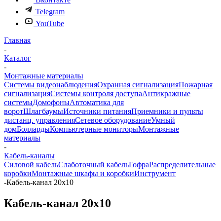
Telegram
YouTube
Главная
-
Каталог
-
Монтажные материалы
Системы видеонаблюдения
Охранная сигнализация
Пожарная
сигнализация
Системы контроля доступа
Антикражные
системы
Домофоны
Автоматика для
ворот
Шлагбаумы
Источники питания
Приемники и пульты
дистанц. управления
Сетевое оборудование
Умный
дом
Болларды
Компьютерные мониторы
Монтажные
материалы
-
Кабель-каналы
Силовой кабель
Слаботочный кабель
Гофра
Распределительные
коробки
Монтажные шкафы и коробки
Инструмент
-
Кабель-канал 20x10
Кабель-канал 20x10