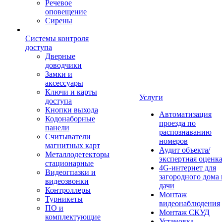
Речевое
оповещение
Сирены
Системы контроля
доступа
Дверные
доводчики
Замки и
аксессуары
Ключи и карты
Услуги
доступа
Кнопки выхода
Автоматизация
Кодонаборные
проезда по
панели
распознаванию
Считыватели
номеров
магнитных карт
Аудит объекта/
Металлодетекторы
экспертная оценк
стационарные
4G-интернет для
Видеогпазки и
загородного дома 
видеозвонки
дачи
Контроллеры
Монтаж
Турникеты
видеонаблюдения
ПО и
Монтаж СКУД
комплектующие
Установка