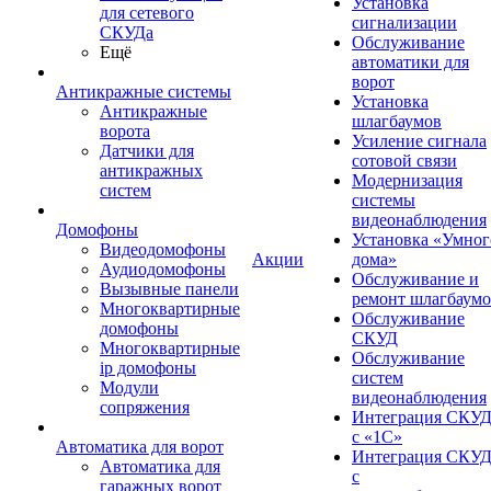
Установка
для сетевого
сигнализации
СКУДа
Обслуживание
Ещё
автоматики для
ворот
Антикражные системы
Установка
Антикражные
шлагбаумов
ворота
Усиление сигнала
Датчики для
сотовой связи
антикражных
Модернизация
систем
системы
видеонаблюдения
Домофоны
Установка «Умног
Видеодомофоны
Акции
дома»
Аудиодомофоны
Обслуживание и
Вызывные панели
ремонт шлагбаум
Многоквартирные
Обслуживание
домофоны
СКУД
Многоквартирные
Обслуживание
ip домофоны
систем
Модули
видеонаблюдения
сопряжения
Интеграция СКУ
с «1С»
Автоматика для ворот
Интеграция СКУ
Автоматика для
с
гаражных ворот