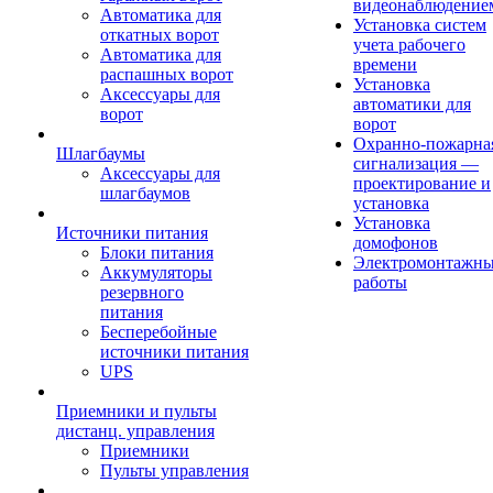
видеонаблюдение
Автоматика для
Установка систем
откатных ворот
учета рабочего
Автоматика для
времени
распашных ворот
Установка
Аксессуары для
автоматики для
ворот
ворот
Охранно-пожарна
Шлагбаумы
сигнализация —
Аксессуары для
проектирование и
шлагбаумов
установка
Установка
Источники питания
домофонов
Блоки питания
Электромонтажн
Аккумуляторы
работы
резервного
питания
Бесперебойные
источники питания
UPS
Приемники и пульты
дистанц. управления
Приемники
Пульты управления