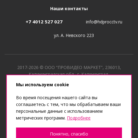
Наши контакты
+7 4012 527 027
info@hdprocctv.ru
ул. А. Невского 223
2017-2026 © ООО “ПРОВИДЕО МАРКЕТ”, 236013,
Калининградская обл., г. Калининград,
ул. Лужская, д. 40 ИНН 3906358841, КПП 390601001, ОГРН
Мы используем cookie
1173926024920
Во время посещения нашего сайта вы
соглашаетесь с тем, что мы обрабатываем ваши
персональные данные с использованием
метрических программ.
Подробнее
Сделано в веб-студии "Мультисайт"
Понятно, спасибо
Разработка и продвижение сайтов