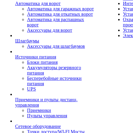
Автоматика для ворот
Инте
Автоматика для гаражных ворот
Уста
Автоматика для откатных ворот
Уста
Автоматика для распашных
Охра
ворот
прое
Аксессуары для ворот
Уста
Элек
Шлагбаумы
Аксессуары для шлагбаумов
Источники питания
Блоки питания
Аккумуляторы резервного
питания
Бесперебойные источники
питания
UPS
Приемники и пульты дистанц.
управления
Приемники
Пульты управления
Сетевое оборудование
Точки доступа/WI-FI Мосты