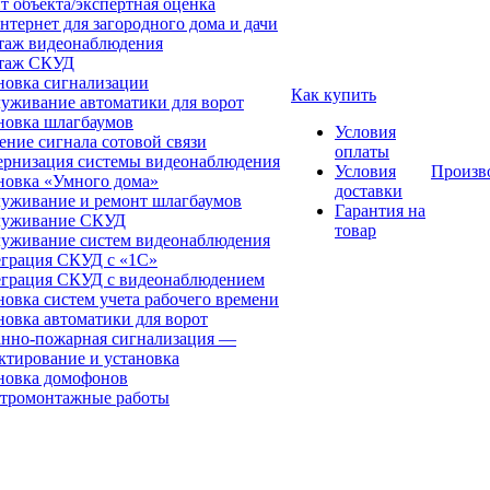
т объекта/экспертная оценка
нтернет для загородного дома и дачи
аж видеонаблюдения
таж СКУД
новка сигнализации
Как купить
уживание автоматики для ворот
новка шлагбаумов
Условия
ение сигнала сотовой связи
оплаты
рнизация системы видеонаблюдения
Условия
Произв
новка «Умного дома»
доставки
уживание и ремонт шлагбаумов
Гарантия на
луживание СКУД
товар
уживание систем видеонаблюдения
грация СКУД с «1С»
грация СКУД с видеонаблюдением
новка систем учета рабочего времени
новка автоматики для ворот
нно-пожарная сигнализация —
ктирование и установка
новка домофонов
тромонтажные работы