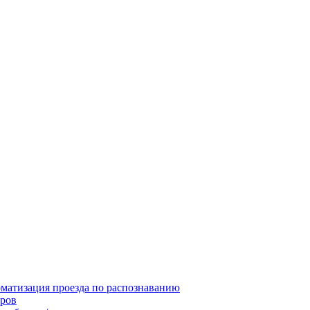
матизация проезда по распознаванию
ров