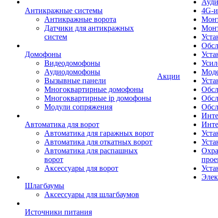
Ауди
Антикражные системы
4G-и
Антикражные ворота
Монт
Датчики для антикражных
Мон
систем
Уста
Обсл
Домофоны
Уста
Видеодомофоны
Усил
Аудиодомофоны
Моде
Акции
Вызывные панели
Уста
Многоквартирные домофоны
Обсл
Многоквартирные ip домофоны
Обс
Модули сопряжения
Обсл
Инте
Автоматика для ворот
Инте
Автоматика для гаражных ворот
Уста
Автоматика для откатных ворот
Уста
Автоматика для распашных
Охра
ворот
прое
Аксессуары для ворот
Уста
Элек
Шлагбаумы
Аксессуары для шлагбаумов
Источники питания