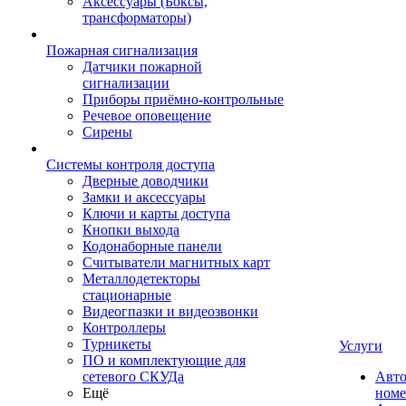
Аксессуары (Боксы,
трансформаторы)
Пожарная сигнализация
Датчики пожарной
сигнализации
Приборы приёмно-контрольные
Речевое оповещение
Сирены
Системы контроля доступа
Дверные доводчики
Замки и аксессуары
Ключи и карты доступа
Кнопки выхода
Кодонаборные панели
Считыватели магнитных карт
Металлодетекторы
стационарные
Видеогпазки и видеозвонки
Контроллеры
Турникеты
Услуги
ПО и комплектующие для
сетевого СКУДа
Авто
Ещё
номе