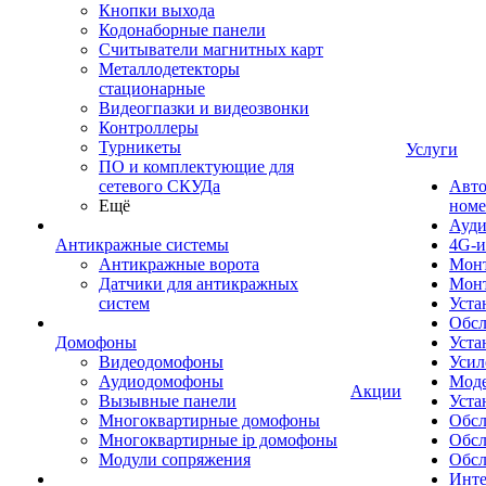
Кнопки выхода
Кодонаборные панели
Считыватели магнитных карт
Металлодетекторы
стационарные
Видеогпазки и видеозвонки
Контроллеры
Турникеты
Услуги
ПО и комплектующие для
сетевого СКУДа
Авто
Ещё
номе
Ауди
Антикражные системы
4G-и
Антикражные ворота
Монт
Датчики для антикражных
Мон
систем
Уста
Обсл
Домофоны
Уста
Видеодомофоны
Усил
Аудиодомофоны
Моде
Акции
Вызывные панели
Уста
Многоквартирные домофоны
Обсл
Многоквартирные ip домофоны
Обс
Модули сопряжения
Обсл
Инте