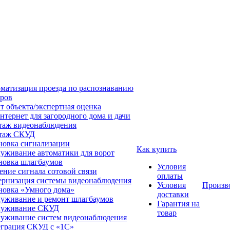
матизация проезда по распознаванию
ров
т объекта/экспертная оценка
нтернет для загородного дома и дачи
аж видеонаблюдения
таж СКУД
новка сигнализации
Как купить
уживание автоматики для ворот
новка шлагбаумов
Условия
ение сигнала сотовой связи
оплаты
рнизация системы видеонаблюдения
Условия
Произв
новка «Умного дома»
доставки
уживание и ремонт шлагбаумов
Гарантия на
луживание СКУД
товар
уживание систем видеонаблюдения
грация СКУД с «1С»