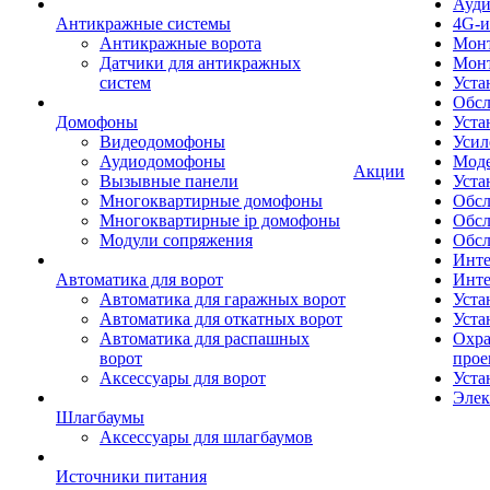
Ауди
Антикражные системы
4G-и
Антикражные ворота
Монт
Датчики для антикражных
Мон
систем
Уста
Обсл
Домофоны
Уста
Видеодомофоны
Усил
Аудиодомофоны
Моде
Акции
Вызывные панели
Уста
Многоквартирные домофоны
Обсл
Многоквартирные ip домофоны
Обс
Модули сопряжения
Обсл
Инте
Автоматика для ворот
Инте
Автоматика для гаражных ворот
Уста
Автоматика для откатных ворот
Уста
Автоматика для распашных
Охра
ворот
прое
Аксессуары для ворот
Уста
Элек
Шлагбаумы
Аксессуары для шлагбаумов
Источники питания