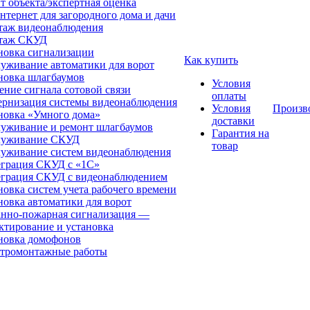
т объекта/экспертная оценка
нтернет для загородного дома и дачи
аж видеонаблюдения
таж СКУД
новка сигнализации
Как купить
уживание автоматики для ворот
новка шлагбаумов
Условия
ение сигнала сотовой связи
оплаты
рнизация системы видеонаблюдения
Условия
Произв
новка «Умного дома»
доставки
уживание и ремонт шлагбаумов
Гарантия на
луживание СКУД
товар
уживание систем видеонаблюдения
грация СКУД с «1С»
грация СКУД с видеонаблюдением
новка систем учета рабочего времени
новка автоматики для ворот
нно-пожарная сигнализация —
ктирование и установка
новка домофонов
тромонтажные работы