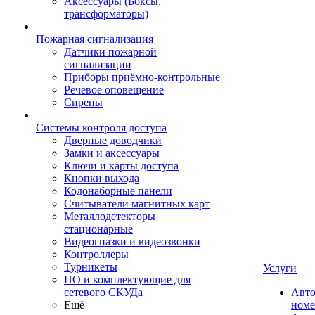
Аксессуары (Боксы,
трансформаторы)
Пожарная сигнализация
Датчики пожарной
сигнализации
Приборы приёмно-контрольные
Речевое оповещение
Сирены
Системы контроля доступа
Дверные доводчики
Замки и аксессуары
Ключи и карты доступа
Кнопки выхода
Кодонаборные панели
Считыватели магнитных карт
Металлодетекторы
стационарные
Видеогпазки и видеозвонки
Контроллеры
Турникеты
Услуги
ПО и комплектующие для
сетевого СКУДа
Авто
Ещё
номе