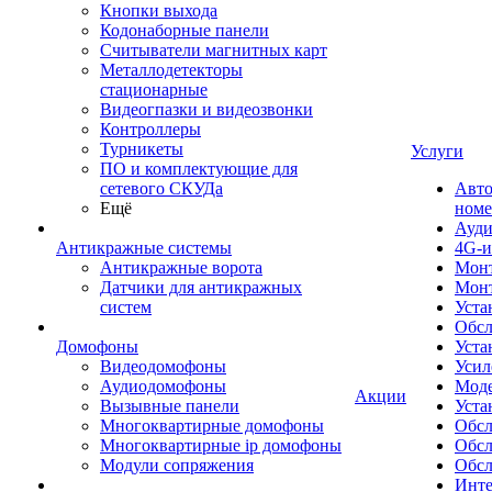
Кнопки выхода
Кодонаборные панели
Считыватели магнитных карт
Металлодетекторы
стационарные
Видеогпазки и видеозвонки
Контроллеры
Турникеты
Услуги
ПО и комплектующие для
сетевого СКУДа
Авто
Ещё
номе
Ауди
Антикражные системы
4G-и
Антикражные ворота
Монт
Датчики для антикражных
Мон
систем
Уста
Обсл
Домофоны
Уста
Видеодомофоны
Усил
Аудиодомофоны
Моде
Акции
Вызывные панели
Уста
Многоквартирные домофоны
Обсл
Многоквартирные ip домофоны
Обс
Модули сопряжения
Обсл
Инте