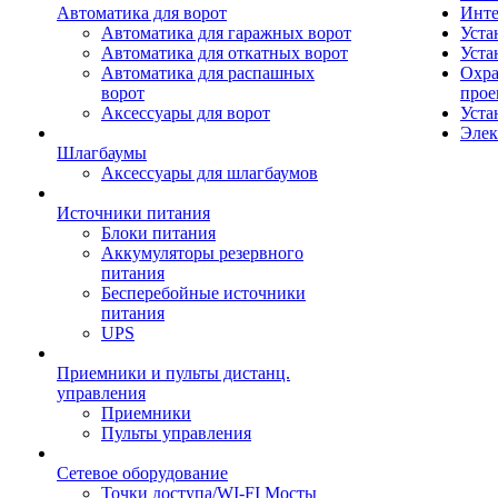
Автоматика для ворот
Инте
Автоматика для гаражных ворот
Уста
Автоматика для откатных ворот
Уста
Автоматика для распашных
Охра
ворот
прое
Аксессуары для ворот
Уста
Элек
Шлагбаумы
Аксессуары для шлагбаумов
Источники питания
Блоки питания
Аккумуляторы резервного
питания
Бесперебойные источники
питания
UPS
Приемники и пульты дистанц.
управления
Приемники
Пульты управления
Сетевое оборудование
Точки доступа/WI-FI Мосты