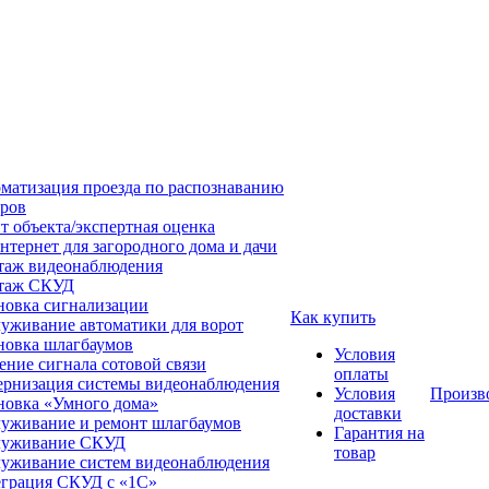
матизация проезда по распознаванию
ров
т объекта/экспертная оценка
нтернет для загородного дома и дачи
аж видеонаблюдения
таж СКУД
новка сигнализации
Как купить
уживание автоматики для ворот
новка шлагбаумов
Условия
ение сигнала сотовой связи
оплаты
рнизация системы видеонаблюдения
Условия
Произв
новка «Умного дома»
доставки
уживание и ремонт шлагбаумов
Гарантия на
луживание СКУД
товар
уживание систем видеонаблюдения
грация СКУД с «1С»