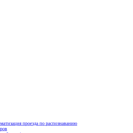
матизация проезда по распознаванию
ров