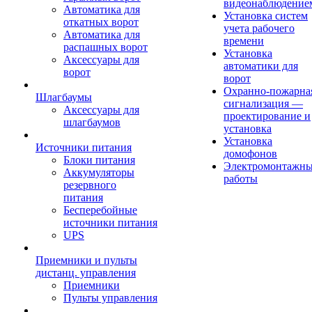
видеонаблюдение
Автоматика для
Установка систем
откатных ворот
учета рабочего
Автоматика для
времени
распашных ворот
Установка
Аксессуары для
автоматики для
ворот
ворот
Охранно-пожарна
Шлагбаумы
сигнализация —
Аксессуары для
проектирование и
шлагбаумов
установка
Установка
Источники питания
домофонов
Блоки питания
Электромонтажн
Аккумуляторы
работы
резервного
питания
Бесперебойные
источники питания
UPS
Приемники и пульты
дистанц. управления
Приемники
Пульты управления