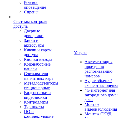
Речевое
оповещение
Сирены
Системы контроля
доступа
Дверные
доводчики
Замки и
аксессуары
Ключи и карты
Услуги
доступа
Кнопки выхода
Автоматизация
Кодонаборные
проезда по
панели
распознаванию
Считыватели
номеров
магнитных карт
Аудит объекта/
Металлодетекторы
экспертная оценк
стационарные
4G-интернет для
Видеогпазки и
загородного дома 
видеозвонки
дачи
Контроллеры
Монтаж
Турникеты
видеонаблюдения
ПО и
Монтаж СКУД
комплектующие