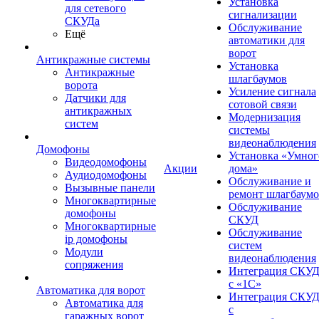
Установка
для сетевого
сигнализации
СКУДа
Обслуживание
Ещё
автоматики для
ворот
Антикражные системы
Установка
Антикражные
шлагбаумов
ворота
Усиление сигнала
Датчики для
сотовой связи
антикражных
Модернизация
систем
системы
видеонаблюдения
Домофоны
Установка «Умног
Видеодомофоны
Акции
дома»
Аудиодомофоны
Обслуживание и
Вызывные панели
ремонт шлагбаум
Многоквартирные
Обслуживание
домофоны
СКУД
Многоквартирные
Обслуживание
ip домофоны
систем
Модули
видеонаблюдения
сопряжения
Интеграция СКУ
с «1С»
Автоматика для ворот
Интеграция СКУ
Автоматика для
с
гаражных ворот