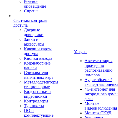
Речевое
оповещение
Сирены
Системы контроля
доступа
Дверные
доводчики
Замки и
аксессуары
Ключи и карты
Услуги
доступа
Кнопки выхода
Автоматизация
Кодонаборные
проезда по
панели
распознаванию
Считыватели
номеров
магнитных карт
Аудит объекта/
Металлодетекторы
экспертная оценк
стационарные
4G-интернет для
Видеогпазки и
загородного дома 
видеозвонки
дачи
Контроллеры
Монтаж
Турникеты
видеонаблюдения
ПО и
Монтаж СКУД
комплектующие
Установка