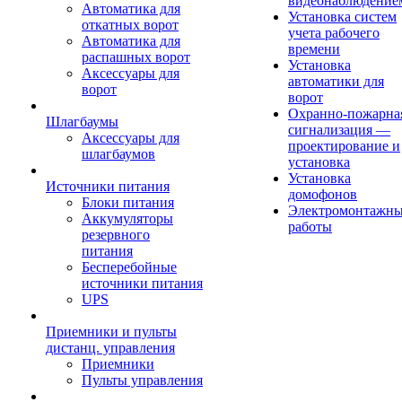
видеонаблюдение
Автоматика для
Установка систем
откатных ворот
учета рабочего
Автоматика для
времени
распашных ворот
Установка
Аксессуары для
автоматики для
ворот
ворот
Охранно-пожарна
Шлагбаумы
сигнализация —
Аксессуары для
проектирование и
шлагбаумов
установка
Установка
Источники питания
домофонов
Блоки питания
Электромонтажн
Аккумуляторы
работы
резервного
питания
Бесперебойные
источники питания
UPS
Приемники и пульты
дистанц. управления
Приемники
Пульты управления