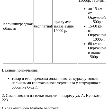
15000р. тарифы:
до 15 км
от
Окружной
при сумме
— 500р.;
Калининградская
бесплатна!
заказа выше
15-60 км
область
15000 р.
от
Окружной
— 1000р.;
60 км от
Окружной
и выше —
1500р.
Важные примечания:
товар и его перевозка оплачиваются курьеру только
наличными (портативного терминала у сотрудника с
собой не будет);
2. Самовывозом из точки выдачи по адресу ул. А. Невского,
223.
Склад «Provideo Market» работает: