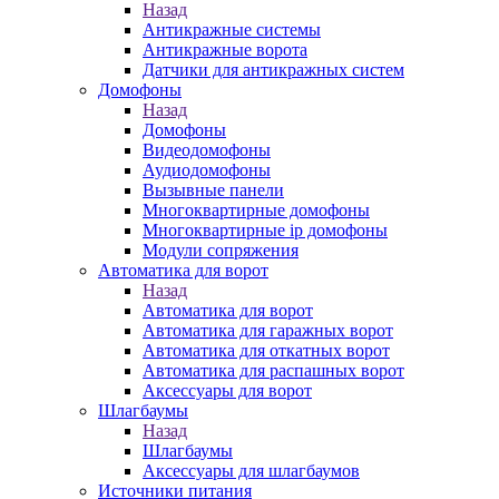
Назад
Антикражные системы
Антикражные ворота
Датчики для антикражных систем
Домофоны
Назад
Домофоны
Видеодомофоны
Аудиодомофоны
Вызывные панели
Многоквартирные домофоны
Многоквартирные ip домофоны
Модули сопряжения
Автоматика для ворот
Назад
Автоматика для ворот
Автоматика для гаражных ворот
Автоматика для откатных ворот
Автоматика для распашных ворот
Аксессуары для ворот
Шлагбаумы
Назад
Шлагбаумы
Аксессуары для шлагбаумов
Источники питания