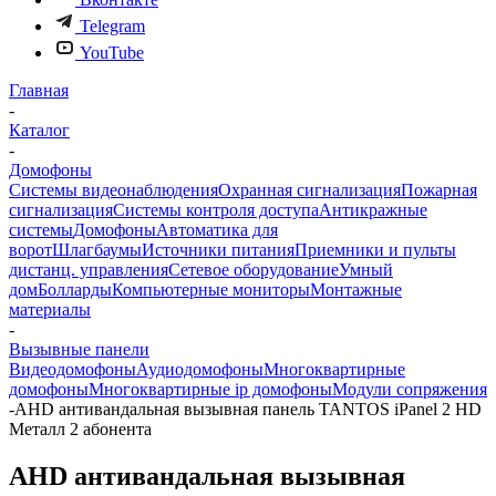
Telegram
YouTube
Главная
-
Каталог
-
Домофоны
Системы видеонаблюдения
Охранная сигнализация
Пожарная
сигнализация
Системы контроля доступа
Антикражные
системы
Домофоны
Автоматика для
ворот
Шлагбаумы
Источники питания
Приемники и пульты
дистанц. управления
Сетевое оборудование
Умный
дом
Болларды
Компьютерные мониторы
Монтажные
материалы
-
Вызывные панели
Видеодомофоны
Аудиодомофоны
Многоквартирные
домофоны
Многоквартирные ip домофоны
Модули сопряжения
-
AHD антивандальная вызывная панель TANTOS iPanel 2 HD
Металл 2 абонента
AHD антивандальная вызывная