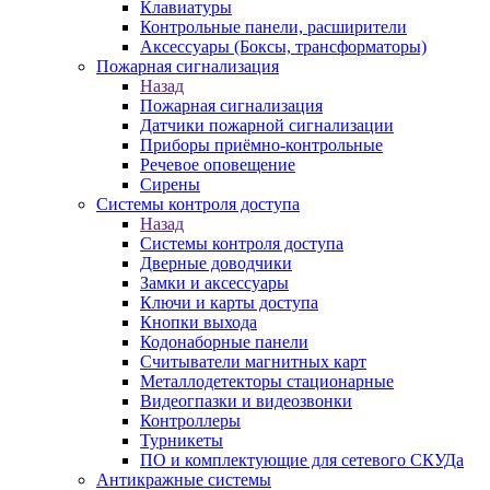
Клавиатуры
Контрольные панели, расширители
Аксессуары (Боксы, трансформаторы)
Пожарная сигнализация
Назад
Пожарная сигнализация
Датчики пожарной сигнализации
Приборы приёмно-контрольные
Речевое оповещение
Сирены
Системы контроля доступа
Назад
Системы контроля доступа
Дверные доводчики
Замки и аксессуары
Ключи и карты доступа
Кнопки выхода
Кодонаборные панели
Считыватели магнитных карт
Металлодетекторы стационарные
Видеогпазки и видеозвонки
Контроллеры
Турникеты
ПО и комплектующие для сетевого СКУДа
Антикражные системы