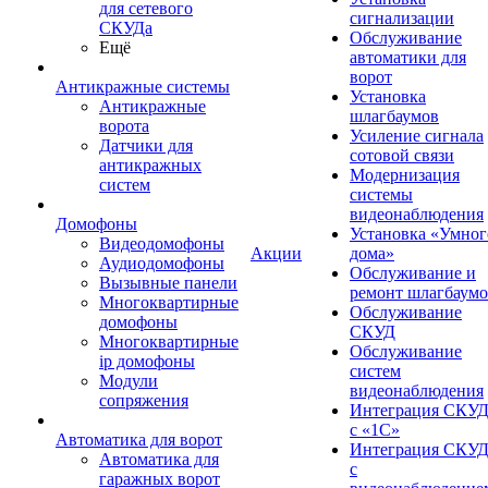
для сетевого
сигнализации
СКУДа
Обслуживание
Ещё
автоматики для
ворот
Антикражные системы
Установка
Антикражные
шлагбаумов
ворота
Усиление сигнала
Датчики для
сотовой связи
антикражных
Модернизация
систем
системы
видеонаблюдения
Домофоны
Установка «Умног
Видеодомофоны
Акции
дома»
Аудиодомофоны
Обслуживание и
Вызывные панели
ремонт шлагбаум
Многоквартирные
Обслуживание
домофоны
СКУД
Многоквартирные
Обслуживание
ip домофоны
систем
Модули
видеонаблюдения
сопряжения
Интеграция СКУ
с «1С»
Автоматика для ворот
Интеграция СКУ
Автоматика для
с
гаражных ворот