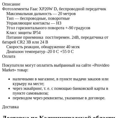
Описание
Фотоэлементы Faac XP20W D, беспроводной передатчик
Максимальная дальность — 20 метров
Тип — беспроводные, поворотные
Управляющие контакты — НЗ
Угол горизонтального поворота +-90 градусов
Класс защиты IP54
Питание приемника пост/перемен. 24В, передатчика от
батарей CR2 3В или 24 В
Скорость реакции, обнаружение 40 мсек
Диапазон температур -20 0 С +55 0 С
Оплата
Покупатели могут оплатить выбранный на сайте «Provideo
Market» товар:
наличными в магазине, в пункте выдачи заказов или
курьеру на месте;
через эквайринг, т. е. с помощью банковской карты в
пункте самовывоза;
переводом через реквизиты, указанные в договоре.
Доставка
Доставка по Калининградской области