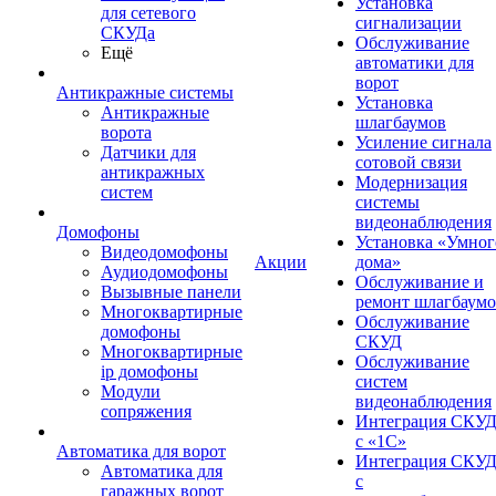
Установка
для сетевого
сигнализации
СКУДа
Обслуживание
Ещё
автоматики для
ворот
Антикражные системы
Установка
Антикражные
шлагбаумов
ворота
Усиление сигнала
Датчики для
сотовой связи
антикражных
Модернизация
систем
системы
видеонаблюдения
Домофоны
Установка «Умног
Видеодомофоны
Акции
дома»
Аудиодомофоны
Обслуживание и
Вызывные панели
ремонт шлагбаум
Многоквартирные
Обслуживание
домофоны
СКУД
Многоквартирные
Обслуживание
ip домофоны
систем
Модули
видеонаблюдения
сопряжения
Интеграция СКУ
с «1С»
Автоматика для ворот
Интеграция СКУ
Автоматика для
с
гаражных ворот