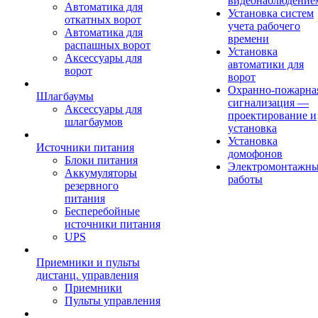
видеонаблюдение
Автоматика для
Установка систем
откатных ворот
учета рабочего
Автоматика для
времени
распашных ворот
Установка
Аксессуары для
автоматики для
ворот
ворот
Охранно-пожарна
Шлагбаумы
сигнализация —
Аксессуары для
проектирование и
шлагбаумов
установка
Установка
Источники питания
домофонов
Блоки питания
Электромонтажн
Аккумуляторы
работы
резервного
питания
Бесперебойные
источники питания
UPS
Приемники и пульты
дистанц. управления
Приемники
Пульты управления