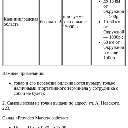
до 15 км
от
Окружной
при сумме
— 500р.;
Калининградская
бесплатна!
заказа выше
15-60 км
область
15000 р.
от
Окружной
— 1000р.;
60 км от
Окружной
и выше —
1500р.
Важные примечания:
товар и его перевозка оплачиваются курьеру только
наличными (портативного терминала у сотрудника с
собой не будет);
2. Самовывозом из точки выдачи по адресу ул. А. Невского,
223.
Склад «Provideo Market» работает:
Пн. — Птн. с 9.30 до 18.00;