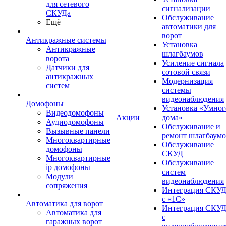
для сетевого
сигнализации
СКУДа
Обслуживание
Ещё
автоматики для
ворот
Антикражные системы
Установка
Антикражные
шлагбаумов
ворота
Усиление сигнала
Датчики для
сотовой связи
антикражных
Модернизация
систем
системы
видеонаблюдения
Домофоны
Установка «Умног
Видеодомофоны
Акции
дома»
Аудиодомофоны
Обслуживание и
Вызывные панели
ремонт шлагбаум
Многоквартирные
Обслуживание
домофоны
СКУД
Многоквартирные
Обслуживание
ip домофоны
систем
Модули
видеонаблюдения
сопряжения
Интеграция СКУ
с «1С»
Автоматика для ворот
Интеграция СКУ
Автоматика для
с
гаражных ворот