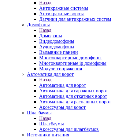
Назад
Антикражные системы
Антикражные ворота
Датчики для антикражных систем
Домофоны
Назад
Домофоны
Видеодомофоны
Аудиодомофоны
Вызывные панели
Многоквартирные домофоны
Многоквартирные ip домофоны
Модули сопряжения
Автоматика для ворот
Назад
Автоматика для ворот
Автоматика для гаражных ворот
Автоматика для откатных ворот
Автоматика для распашных ворот
Аксессуары для ворот
Шлагбаумы
Назад
Шлагбаумы
Аксессуары для шлагбаумов
Источники питания