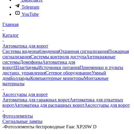
Telegram
YouTube
Главная
-
Каталог
-
Автоматика для ворот
Системы видеонаблюдения
Охранная сигнализация
Пожарная
сигнализация
Системы контроля доступа
Антикражные
системы
Домофоны
Автоматика для
ворот
Шлагбаумы
Источники питания
Приемники и пульты
дистанц. управления
Сетевое оборудование
Умный
дом
Болларды
Компьютерные мониторы
Монтажные
материалы
-
Аксессуары для ворот
Автоматика для гаражных ворот
Автоматика для откатных
ворот
Автоматика для распашных ворот
Аксессуары для ворот
-
Фотоэлементы
Сигнальные лампы
-
Фотоэлементы беспроводные Faac XP20W D