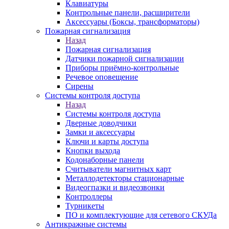
Клавиатуры
Контрольные панели, расширители
Аксессуары (Боксы, трансформаторы)
Пожарная сигнализация
Назад
Пожарная сигнализация
Датчики пожарной сигнализации
Приборы приёмно-контрольные
Речевое оповещение
Сирены
Системы контроля доступа
Назад
Системы контроля доступа
Дверные доводчики
Замки и аксессуары
Ключи и карты доступа
Кнопки выхода
Кодонаборные панели
Считыватели магнитных карт
Металлодетекторы стационарные
Видеогпазки и видеозвонки
Контроллеры
Турникеты
ПО и комплектующие для сетевого СКУДа
Антикражные системы