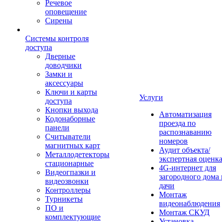
Речевое
оповещение
Сирены
Системы контроля
доступа
Дверные
доводчики
Замки и
аксессуары
Ключи и карты
Услуги
доступа
Кнопки выхода
Автоматизация
Кодонаборные
проезда по
панели
распознаванию
Считыватели
номеров
магнитных карт
Аудит объекта/
Металлодетекторы
экспертная оценк
стационарные
4G-интернет для
Видеогпазки и
загородного дома 
видеозвонки
дачи
Контроллеры
Монтаж
Турникеты
видеонаблюдения
ПО и
Монтаж СКУД
комплектующие
Установка