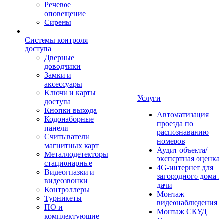
Речевое
оповещение
Сирены
Системы контроля
доступа
Дверные
доводчики
Замки и
аксессуары
Ключи и карты
Услуги
доступа
Кнопки выхода
Автоматизация
Кодонаборные
проезда по
панели
распознаванию
Считыватели
номеров
магнитных карт
Аудит объекта/
Металлодетекторы
экспертная оценк
стационарные
4G-интернет для
Видеогпазки и
загородного дома 
видеозвонки
дачи
Контроллеры
Монтаж
Турникеты
видеонаблюдения
ПО и
Монтаж СКУД
комплектующие