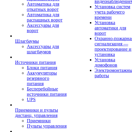
видеонаблюдение
Автоматика для
Установка систем
откатных ворот
учета рабочего
Автоматика для
времени
распашных ворот
Установка
Аксессуары для
автоматики для
ворот
ворот
Охранно-пожарна
Шлагбаумы
сигнализация —
Аксессуары для
проектирование и
шлагбаумов
установка
Установка
Источники питания
домофонов
Блоки питания
Электромонтажн
Аккумуляторы
работы
резервного
питания
Бесперебойные
источники питания
UPS
Приемники и пульты
дистанц. управления
Приемники
Пульты управления