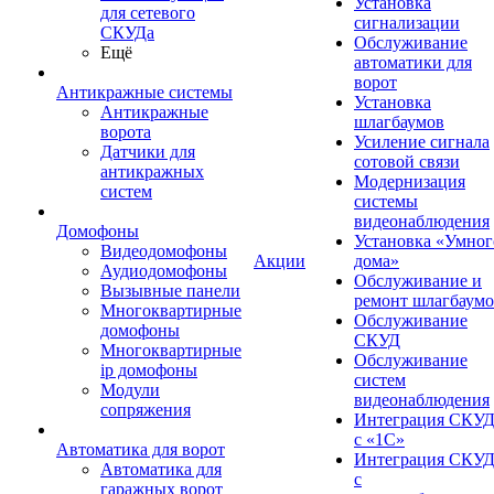
Установка
для сетевого
сигнализации
СКУДа
Обслуживание
Ещё
автоматики для
ворот
Антикражные системы
Установка
Антикражные
шлагбаумов
ворота
Усиление сигнала
Датчики для
сотовой связи
антикражных
Модернизация
систем
системы
видеонаблюдения
Домофоны
Установка «Умног
Видеодомофоны
Акции
дома»
Аудиодомофоны
Обслуживание и
Вызывные панели
ремонт шлагбаум
Многоквартирные
Обслуживание
домофоны
СКУД
Многоквартирные
Обслуживание
ip домофоны
систем
Модули
видеонаблюдения
сопряжения
Интеграция СКУ
с «1С»
Автоматика для ворот
Интеграция СКУ
Автоматика для
с
гаражных ворот