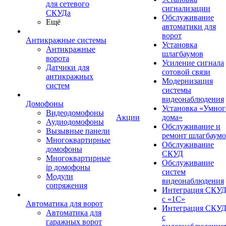
для сетевого
сигнализации
СКУДа
Обслуживание
Ещё
автоматики для
ворот
Антикражные системы
Установка
Антикражные
шлагбаумов
ворота
Усиление сигнала
Датчики для
сотовой связи
антикражных
Модернизация
систем
системы
видеонаблюдения
Домофоны
Установка «Умног
Видеодомофоны
Акции
дома»
Аудиодомофоны
Обслуживание и
Вызывные панели
ремонт шлагбаум
Многоквартирные
Обслуживание
домофоны
СКУД
Многоквартирные
Обслуживание
ip домофоны
систем
Модули
видеонаблюдения
сопряжения
Интеграция СКУ
с «1С»
Автоматика для ворот
Интеграция СКУ
Автоматика для
с
гаражных ворот