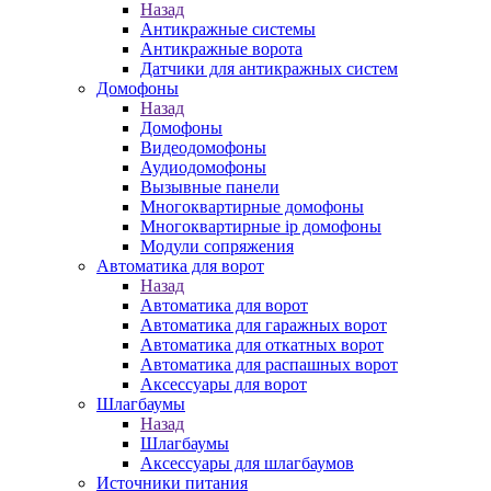
Назад
Антикражные системы
Антикражные ворота
Датчики для антикражных систем
Домофоны
Назад
Домофоны
Видеодомофоны
Аудиодомофоны
Вызывные панели
Многоквартирные домофоны
Многоквартирные ip домофоны
Модули сопряжения
Автоматика для ворот
Назад
Автоматика для ворот
Автоматика для гаражных ворот
Автоматика для откатных ворот
Автоматика для распашных ворот
Аксессуары для ворот
Шлагбаумы
Назад
Шлагбаумы
Аксессуары для шлагбаумов
Источники питания