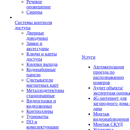
Речевое
оповещение
Сирены
Системы контроля
доступа
Дверные
доводчики
Замки и
аксессуары
Ключи и карты
Услуги
доступа
Кнопки выхода
Автоматизация
Кодонаборные
проезда по
панели
распознаванию
Считыватели
номеров
магнитных карт
Аудит объекта/
Металлодетекторы
экспертная оценк
стационарные
4G-интернет для
Видеогпазки и
загородного дома 
видеозвонки
дачи
Контроллеры
Монтаж
Турникеты
видеонаблюдения
ПО и
Монтаж СКУД
комплектующие
Установка