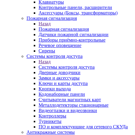
Клавиатуры
Контрольные панели, расширители
Аксессуары (Боксы, трансформаторы)
Пожарная сигнализация
Назад
Пожарная сигнализация
Датчики пожарной сигнализации
Приборы приёмно-контрольные
Речевое оповещение
Сирены
Системы контроля доступа
Назад
Системы контроля доступа
Дверные доводчики
Замки и аксессуары
Ключи и карты доступа
Кнопки выхода
Кодонаборные панели
Считыватели магнитных карт
Металлодетекторы стационарные
Видеогпазки и видеозвонки
Контроллеры
Турникеты
ПО и комплектующие для сетевого СКУДа
Антикражные системы