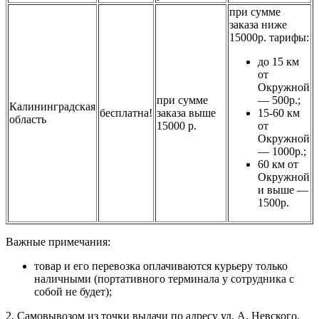
при сумме
заказа ниже
15000р. тарифы:
до 15 км
от
Окружной
при сумме
— 500р.;
Калининградская
бесплатна!
заказа выше
15-60 км
область
15000 р.
от
Окружной
— 1000р.;
60 км от
Окружной
и выше —
1500р.
Важные примечания:
товар и его перевозка оплачиваются курьеру только
наличными (портативного терминала у сотрудника с
собой не будет);
2. Самовывозом из точки выдачи по адресу ул. А. Невского,