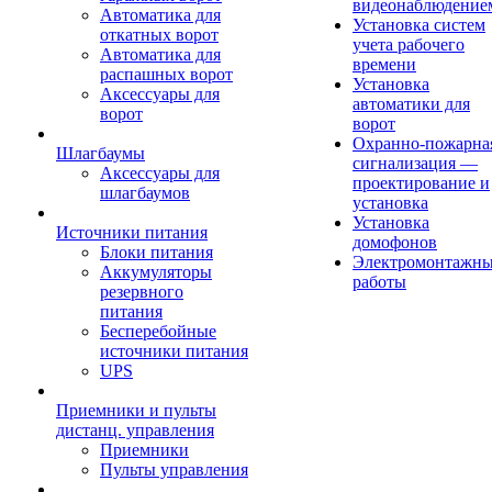
видеонаблюдение
Автоматика для
Установка систем
откатных ворот
учета рабочего
Автоматика для
времени
распашных ворот
Установка
Аксессуары для
автоматики для
ворот
ворот
Охранно-пожарна
Шлагбаумы
сигнализация —
Аксессуары для
проектирование и
шлагбаумов
установка
Установка
Источники питания
домофонов
Блоки питания
Электромонтажн
Аккумуляторы
работы
резервного
питания
Бесперебойные
источники питания
UPS
Приемники и пульты
дистанц. управления
Приемники
Пульты управления