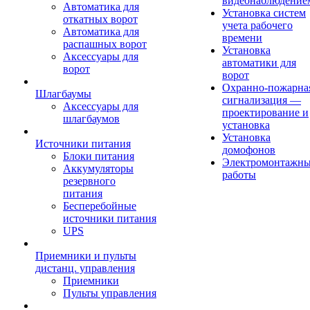
видеонаблюдение
Автоматика для
Установка систем
откатных ворот
учета рабочего
Автоматика для
времени
распашных ворот
Установка
Аксессуары для
автоматики для
ворот
ворот
Охранно-пожарна
Шлагбаумы
сигнализация —
Аксессуары для
проектирование и
шлагбаумов
установка
Установка
Источники питания
домофонов
Блоки питания
Электромонтажн
Аккумуляторы
работы
резервного
питания
Бесперебойные
источники питания
UPS
Приемники и пульты
дистанц. управления
Приемники
Пульты управления