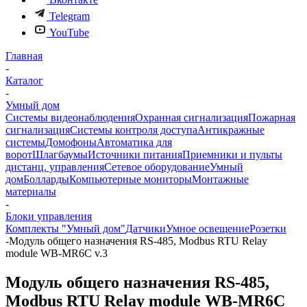
Telegram
YouTube
Главная
-
Каталог
-
Умный дом
Системы видеонаблюдения
Охранная сигнализация
Пожарная
сигнализация
Системы контроля доступа
Антикражные
системы
Домофоны
Автоматика для
ворот
Шлагбаумы
Источники питания
Приемники и пульты
дистанц. управления
Сетевое оборудование
Умный
дом
Болларды
Компьютерные мониторы
Монтажные
материалы
-
Блоки управления
Комплекты "Умный дом"
Датчики
Умное освещение
Розетки
-
Модуль общего назначения RS-485, Modbus RTU Relay
module WB-MR6C v.3
Модуль общего назначения RS-485,
Modbus RTU Relay module WB-MR6C