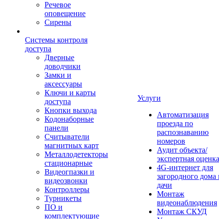
Речевое
оповещение
Сирены
Системы контроля
доступа
Дверные
доводчики
Замки и
аксессуары
Ключи и карты
Услуги
доступа
Кнопки выхода
Автоматизация
Кодонаборные
проезда по
панели
распознаванию
Считыватели
номеров
магнитных карт
Аудит объекта/
Металлодетекторы
экспертная оценк
стационарные
4G-интернет для
Видеогпазки и
загородного дома 
видеозвонки
дачи
Контроллеры
Монтаж
Турникеты
видеонаблюдения
ПО и
Монтаж СКУД
комплектующие