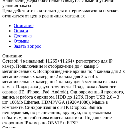
Наши менеджеры обязательно свяжутся с вами и уточнят
условия заказа
Цена действительна только для интернет-магазина и может
отличаться от цен в розничных магазинах
Описание
Оплата
Доставка
Отзывы
Задать вопрос
Описание
Сетевой 4 канальный H.265+/H.264+ регистратор для IP
камер. Подключение и отображение до 4 камер 5
мегапиксельных. Воспроизведение архива по 4 канала для 2-х
мегапиксельных камер, по 2 канала для 3-х и 4-х
мегапиксельных камер, по 1 каналу для 5 мегапиксельных
камер. Поддержка двухпоточности. Поддержка облачного
сервиса (IE, iPhone, iPad, Android). Одновременный просмотр,
запись и работа с архивом. HDD до 12Тб. Порт USB 2.0 – 3
шт, 100Mb Ethernet, HDMI/VGA (1920×1080). Мышь в
комплекте. Синхронизация с FTP, Dropbox. Запись
непрерывная, по расписанию, вручную, по тревожным
событиям, по событиям видеоаналитики. Подключение
сторонних IP камер по ONVIF и RTSP.
Оплата