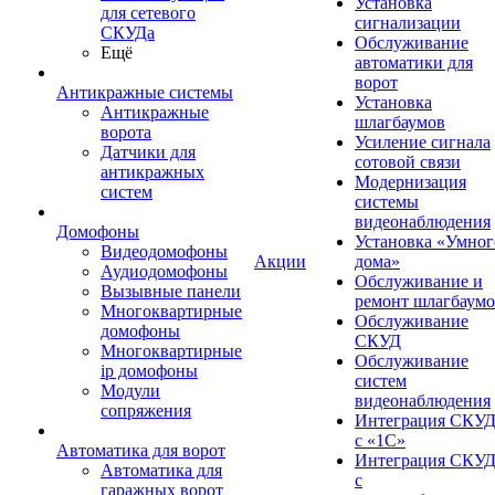
Установка
для сетевого
сигнализации
СКУДа
Обслуживание
Ещё
автоматики для
ворот
Антикражные системы
Установка
Антикражные
шлагбаумов
ворота
Усиление сигнала
Датчики для
сотовой связи
антикражных
Модернизация
систем
системы
видеонаблюдения
Домофоны
Установка «Умног
Видеодомофоны
Акции
дома»
Аудиодомофоны
Обслуживание и
Вызывные панели
ремонт шлагбаум
Многоквартирные
Обслуживание
домофоны
СКУД
Многоквартирные
Обслуживание
ip домофоны
систем
Модули
видеонаблюдения
сопряжения
Интеграция СКУ
с «1С»
Автоматика для ворот
Интеграция СКУ
Автоматика для
с
гаражных ворот