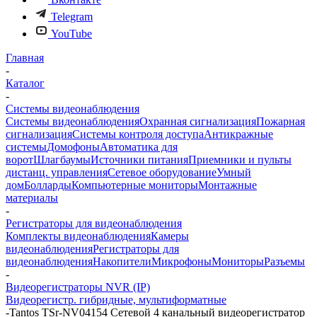
Telegram
YouTube
Главная
-
Каталог
-
Системы видеонаблюдения
Системы видеонаблюдения
Охранная сигнализация
Пожарная
сигнализация
Системы контроля доступа
Антикражные
системы
Домофоны
Автоматика для
ворот
Шлагбаумы
Источники питания
Приемники и пульты
дистанц. управления
Сетевое оборудование
Умный
дом
Болларды
Компьютерные мониторы
Монтажные
материалы
-
Регистраторы для видеонаблюдения
Комплекты видеонаблюдения
Камеры
видеонаблюдения
Регистраторы для
видеонаблюдения
Накопители
Микрофоны
Мониторы
Разъемы
-
Видеорегистраторы NVR (IP)
Видеорегистр. гибридные, мультиформатные
-
Tantos TSr-NV04154 Сетевой 4 канальный видеорегистратор