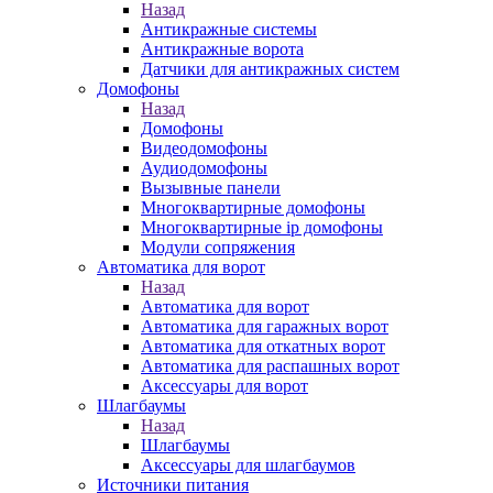
Назад
Антикражные системы
Антикражные ворота
Датчики для антикражных систем
Домофоны
Назад
Домофоны
Видеодомофоны
Аудиодомофоны
Вызывные панели
Многоквартирные домофоны
Многоквартирные ip домофоны
Модули сопряжения
Автоматика для ворот
Назад
Автоматика для ворот
Автоматика для гаражных ворот
Автоматика для откатных ворот
Автоматика для распашных ворот
Аксессуары для ворот
Шлагбаумы
Назад
Шлагбаумы
Аксессуары для шлагбаумов
Источники питания