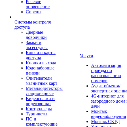
Речевое
оповещение
Сирены
Системы контроля
доступа
Дверные
доводчики
Замки и
аксессуары
Ключи и карты
Услуги
доступа
Кнопки выхода
Автоматизация
Кодонаборные
проезда по
панели
распознаванию
Считыватели
номеров
магнитных карт
Аудит объекта/
Металлодетекторы
экспертная оценк
стационарные
4G-интернет для
Видеогпазки и
загородного дома 
видеозвонки
дачи
Контроллеры
Монтаж
Турникеты
видеонаблюдения
ПО и
Монтаж СКУД
комплектующие
Установка