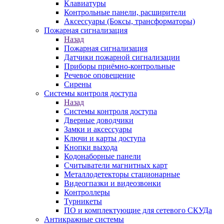
Клавиатуры
Контрольные панели, расширители
Аксессуары (Боксы, трансформаторы)
Пожарная сигнализация
Назад
Пожарная сигнализация
Датчики пожарной сигнализации
Приборы приёмно-контрольные
Речевое оповещение
Сирены
Системы контроля доступа
Назад
Системы контроля доступа
Дверные доводчики
Замки и аксессуары
Ключи и карты доступа
Кнопки выхода
Кодонаборные панели
Считыватели магнитных карт
Металлодетекторы стационарные
Видеогпазки и видеозвонки
Контроллеры
Турникеты
ПО и комплектующие для сетевого СКУДа
Антикражные системы