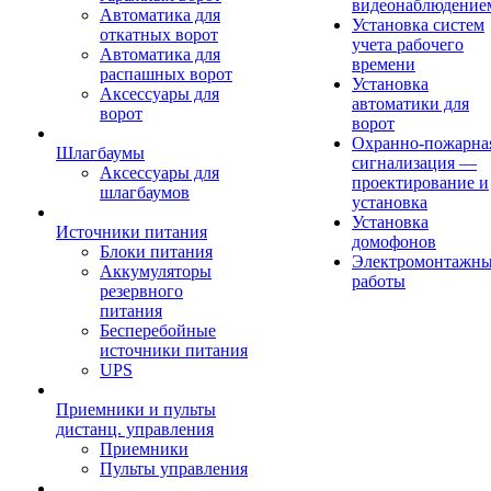
видеонаблюдение
Автоматика для
Установка систем
откатных ворот
учета рабочего
Автоматика для
времени
распашных ворот
Установка
Аксессуары для
автоматики для
ворот
ворот
Охранно-пожарна
Шлагбаумы
сигнализация —
Аксессуары для
проектирование и
шлагбаумов
установка
Установка
Источники питания
домофонов
Блоки питания
Электромонтажн
Аккумуляторы
работы
резервного
питания
Бесперебойные
источники питания
UPS
Приемники и пульты
дистанц. управления
Приемники
Пульты управления