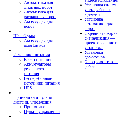
видеонаблюдение
Автоматика для
Установка систем
откатных ворот
учета рабочего
Автоматика для
времени
распашных ворот
Установка
Аксессуары для
автоматики для
ворот
ворот
Охранно-пожарна
Шлагбаумы
сигнализация —
Аксессуары для
проектирование и
шлагбаумов
установка
Установка
Источники питания
домофонов
Блоки питания
Электромонтажн
Аккумуляторы
работы
резервного
питания
Бесперебойные
источники питания
UPS
Приемники и пульты
дистанц. управления
Приемники
Пульты управления