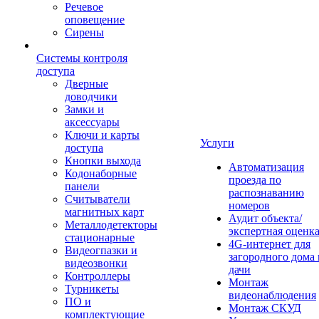
Речевое
оповещение
Сирены
Системы контроля
доступа
Дверные
доводчики
Замки и
аксессуары
Ключи и карты
Услуги
доступа
Кнопки выхода
Автоматизация
Кодонаборные
проезда по
панели
распознаванию
Считыватели
номеров
магнитных карт
Аудит объекта/
Металлодетекторы
экспертная оценк
стационарные
4G-интернет для
Видеогпазки и
загородного дома 
видеозвонки
дачи
Контроллеры
Монтаж
Турникеты
видеонаблюдения
ПО и
Монтаж СКУД
комплектующие