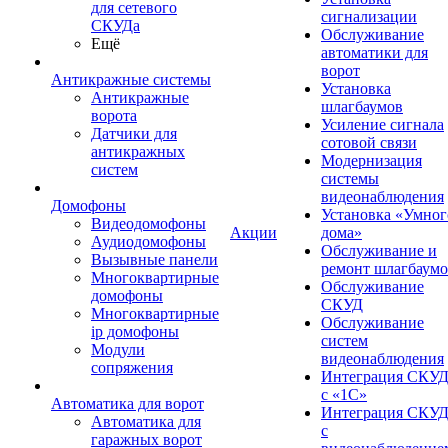
для сетевого
сигнализации
СКУДа
Обслуживание
Ещё
автоматики для
ворот
Антикражные системы
Установка
Антикражные
шлагбаумов
ворота
Усиление сигнала
Датчики для
сотовой связи
антикражных
Модернизация
систем
системы
видеонаблюдения
Домофоны
Установка «Умног
Видеодомофоны
Акции
дома»
Аудиодомофоны
Обслуживание и
Вызывные панели
ремонт шлагбаум
Многоквартирные
Обслуживание
домофоны
СКУД
Многоквартирные
Обслуживание
ip домофоны
систем
Модули
видеонаблюдения
сопряжения
Интеграция СКУ
с «1С»
Автоматика для ворот
Интеграция СКУ
Автоматика для
с
гаражных ворот