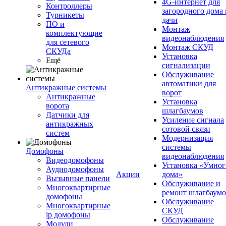
4G-интернет для
Контроллеры
загородного дома 
Турникеты
дачи
ПО и
Монтаж
комплектующие
видеонаблюдения
для сетевого
Монтаж СКУД
СКУДа
Установка
Ещё
сигнализации
Обслуживание
автоматики для
Антикражные системы
ворот
Антикражные
Установка
ворота
шлагбаумов
Датчики для
Усиление сигнала
антикражных
сотовой связи
систем
Модернизация
системы
Домофоны
видеонаблюдения
Видеодомофоны
Установка «Умног
Аудиодомофоны
Акции
дома»
Вызывные панели
Обслуживание и
Многоквартирные
ремонт шлагбаум
домофоны
Обслуживание
Многоквартирные
СКУД
ip домофоны
Обслуживание
Модули