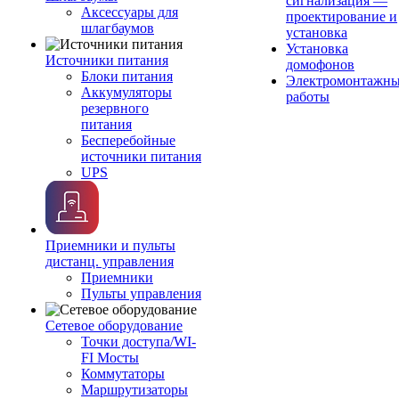
сигнализация —
Аксессуары для
проектирование и
шлагбаумов
установка
Установка
Источники питания
домофонов
Блоки питания
Электромонтажн
Аккумуляторы
работы
резервного
питания
Бесперебойные
источники питания
UPS
Приемники и пульты
дистанц. управления
Приемники
Пульты управления
Сетевое оборудование
Точки доступа/WI-
FI Мосты
Коммутаторы
Маршрутизаторы