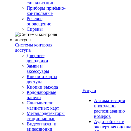
сигнализации
Приборы приёмно-
контрольные
Речевое
оповещение
Сирены
Системы контроля
доступа
Дверные
доводчики
Замки и
аксессуары
Ключи и карты
доступа
Кнопки выхода
Услуги
Кодонаборные
панели
Автоматизация
Считыватели
проезда по
магнитных карт
распознаванию
Металлодетекторы
номеров
стационарные
Аудит объекта/
Видеогпазки и
экспертная оценк
видеозвонки