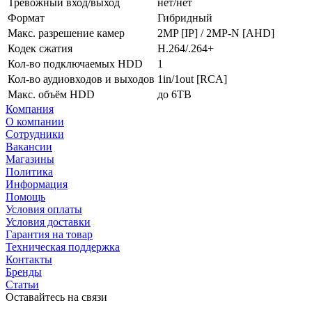
Тревожный вход/выход
нет/нет
Формат
Гибридный
Макс. разрешение камер
2MP [IP] / 2MP-N [AHD]
Кодек сжатия
H.264/.264+
Кол-во подключаемых HDD
1
Кол-во аудиовходов и выходов
1in/1out [RCA]
Макс. объём HDD
до 6TB
Компания
О компании
Сотрудники
Вакансии
Магазины
Политика
Информация
Помощь
Условия оплаты
Условия доставки
Гарантия на товар
Техническая поддержка
Контакты
Бренды
Статьи
Оставайтесь на связи