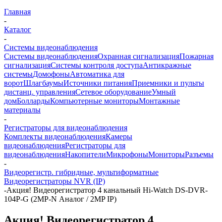
Главная
-
Каталог
-
Системы видеонаблюдения
Системы видеонаблюдения
Охранная сигнализация
Пожарная
сигнализация
Системы контроля доступа
Антикражные
системы
Домофоны
Автоматика для
ворот
Шлагбаумы
Источники питания
Приемники и пульты
дистанц. управления
Сетевое оборудование
Умный
дом
Болларды
Компьютерные мониторы
Монтажные
материалы
-
Регистраторы для видеонаблюдения
Комплекты видеонаблюдения
Камеры
видеонаблюдения
Регистраторы для
видеонаблюдения
Накопители
Микрофоны
Мониторы
Разъемы
-
Видеорегистр. гибридные, мультиформатные
Видеорегистраторы NVR (IP)
-
Акция! Видеорегистратор 4 канальный Hi-Watch DS-DVR-
104P-G (2MP-N Аналог / 2MP IP)
Акция! Видеорегистратор 4