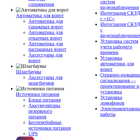
систем
сопряжения
видеонаблюдения
Интеграция СКУ
Автоматика для ворот
с «1С»
Автоматика для
Интеграция СКУ
гаражных ворот
с
Автоматика для
видеонаблюдение
откатных ворот
Установка систем
Автоматика для
учета рабочего
распашных ворот
времени
Аксессуары для
Установка
ворот
автоматики для
ворот
Шлагбаумы
Охранно-пожарна
Аксессуары для
сигнализация —
шлагбаумов
проектирование и
установка
Источники питания
Установка
Блоки питания
домофонов
Аккумуляторы
Электромонтажн
резервного
работы
питания
Бесперебойные
источники питания
UPS