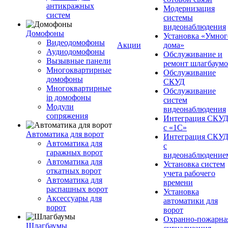
антикражных
Модернизация
систем
системы
видеонаблюдения
Домофоны
Установка «Умног
Видеодомофоны
Акции
дома»
Аудиодомофоны
Обслуживание и
Вызывные панели
ремонт шлагбаум
Многоквартирные
Обслуживание
домофоны
СКУД
Многоквартирные
Обслуживание
ip домофоны
систем
Модули
видеонаблюдения
сопряжения
Интеграция СКУ
с «1С»
Автоматика для ворот
Интеграция СКУ
Автоматика для
с
гаражных ворот
видеонаблюдение
Автоматика для
Установка систем
откатных ворот
учета рабочего
Автоматика для
времени
распашных ворот
Установка
Аксессуары для
автоматики для
ворот
ворот
Охранно-пожарна
Шлагбаумы