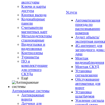
аксессуары
Ключи и карты
доступа
Услуги
Кнопки выхода
Кодонаборные
Автоматизация
панели
проезда по
Считыватели
распознаванию
магнитных карт
номеров
Металлодетекторы
Аудит объекта/
стационарные
экспертная оценк
Видеогпазки и
4G-интернет для
видеозвонки
загородного дома 
Контроллеры
дачи
Турникеты
Монтаж
ПО и
видеонаблюдения
комплектующие
Монтаж СКУД
для сетевого
Установка
СКУДа
сигнализации
Ещё
Обслуживание
автоматики для
ворот
Антикражные системы
Установка
Антикражные
шлагбаумов
ворота
Усиление сигнала
Датчики для
сотовой связи