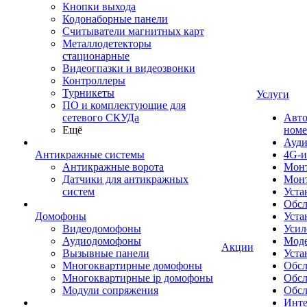
Кнопки выхода
Кодонаборные панели
Считыватели магнитных карт
Металлодетекторы
стационарные
Видеогпазки и видеозвонки
Контроллеры
Турникеты
Услуги
ПО и комплектующие для
сетевого СКУДа
Авто
Ещё
номе
Ауди
Антикражные системы
4G-и
Антикражные ворота
Монт
Датчики для антикражных
Мон
систем
Уста
Обсл
Домофоны
Уста
Видеодомофоны
Усил
Аудиодомофоны
Моде
Акции
Вызывные панели
Уста
Многоквартирные домофоны
Обсл
Многоквартирные ip домофоны
Обс
Модули сопряжения
Обсл
Инте