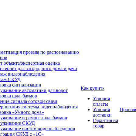
матизация проезда по распознаванию
ров
т объекта/экспертная оценка
нтернет для загородного дома и дачи
аж видеонаблюдения
таж СКУД
новка сигнализации
Как купить
уживание автоматики для ворот
новка шлагбаумов
Условия
ение сигнала сотовой связи
оплаты
рнизация системы видеонаблюдения
Условия
Произв
новка «Умного дома»
доставки
уживание и ремонт шлагбаумов
Гарантия на
луживание СКУД
товар
уживание систем видеонаблюдения
грация СКУД с «1С»