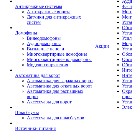
Ауди
Антикражные системы
4G-и
Антикражные ворота
Монт
Датчики для антикражных
Мон
систем
Уста
Обсл
Домофоны
Уста
Видеодомофоны
Усил
Аудиодомофоны
Моде
Акции
Вызывные панели
Уста
Многоквартирные домофоны
Обсл
Многоквартирные ip домофоны
Обс
Модули сопряжения
Обсл
Инте
Автоматика для ворот
Инте
Автоматика для гаражных ворот
Уста
Автоматика для откатных ворот
Уста
Автоматика для распашных
Охра
ворот
прое
Аксессуары для ворот
Уста
Элек
Шлагбаумы
Аксессуары для шлагбаумов
Источники питания