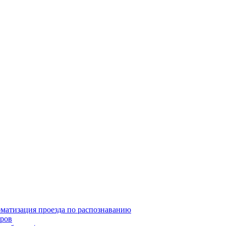
матизация проезда по распознаванию
ров