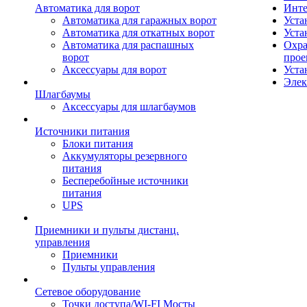
Автоматика для ворот
Инте
Автоматика для гаражных ворот
Уста
Автоматика для откатных ворот
Уста
Автоматика для распашных
Охра
ворот
прое
Аксессуары для ворот
Уста
Элек
Шлагбаумы
Аксессуары для шлагбаумов
Источники питания
Блоки питания
Аккумуляторы резервного
питания
Бесперебойные источники
питания
UPS
Приемники и пульты дистанц.
управления
Приемники
Пульты управления
Сетевое оборудование
Точки доступа/WI-FI Мосты