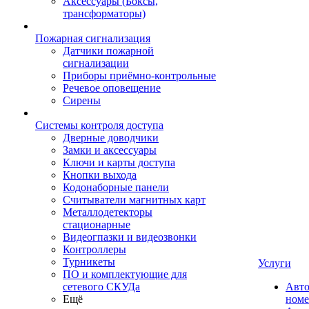
Аксессуары (Боксы,
трансформаторы)
Пожарная сигнализация
Датчики пожарной
сигнализации
Приборы приёмно-контрольные
Речевое оповещение
Сирены
Системы контроля доступа
Дверные доводчики
Замки и аксессуары
Ключи и карты доступа
Кнопки выхода
Кодонаборные панели
Считыватели магнитных карт
Металлодетекторы
стационарные
Видеогпазки и видеозвонки
Контроллеры
Турникеты
Услуги
ПО и комплектующие для
сетевого СКУДа
Авто
Ещё
номе