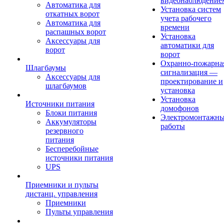
видеонаблюдение
Автоматика для
Установка систем
откатных ворот
учета рабочего
Автоматика для
времени
распашных ворот
Установка
Аксессуары для
автоматики для
ворот
ворот
Охранно-пожарна
Шлагбаумы
сигнализация —
Аксессуары для
проектирование и
шлагбаумов
установка
Установка
Источники питания
домофонов
Блоки питания
Электромонтажн
Аккумуляторы
работы
резервного
питания
Бесперебойные
источники питания
UPS
Приемники и пульты
дистанц. управления
Приемники
Пульты управления