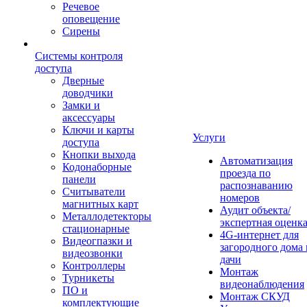
Речевое
оповещение
Сирены
Системы контроля
доступа
Дверные
доводчики
Замки и
аксессуары
Ключи и карты
Услуги
доступа
Кнопки выхода
Автоматизация
Кодонаборные
проезда по
панели
распознаванию
Считыватели
номеров
магнитных карт
Аудит объекта/
Металлодетекторы
экспертная оценк
стационарные
4G-интернет для
Видеогпазки и
загородного дома 
видеозвонки
дачи
Контроллеры
Монтаж
Турникеты
видеонаблюдения
ПО и
Монтаж СКУД
комплектующие