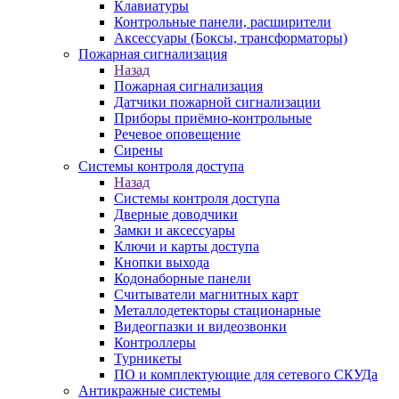
Клавиатуры
Контрольные панели, расширители
Аксессуары (Боксы, трансформаторы)
Пожарная сигнализация
Назад
Пожарная сигнализация
Датчики пожарной сигнализации
Приборы приёмно-контрольные
Речевое оповещение
Сирены
Системы контроля доступа
Назад
Системы контроля доступа
Дверные доводчики
Замки и аксессуары
Ключи и карты доступа
Кнопки выхода
Кодонаборные панели
Считыватели магнитных карт
Металлодетекторы стационарные
Видеогпазки и видеозвонки
Контроллеры
Турникеты
ПО и комплектующие для сетевого СКУДа
Антикражные системы