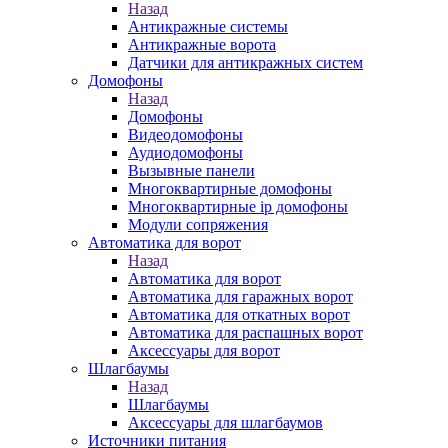
Назад
Антикражные системы
Антикражные ворота
Датчики для антикражных систем
Домофоны
Назад
Домофоны
Видеодомофоны
Аудиодомофоны
Вызывные панели
Многоквартирные домофоны
Многоквартирные ip домофоны
Модули сопряжения
Автоматика для ворот
Назад
Автоматика для ворот
Автоматика для гаражных ворот
Автоматика для откатных ворот
Автоматика для распашных ворот
Аксессуары для ворот
Шлагбаумы
Назад
Шлагбаумы
Аксессуары для шлагбаумов
Источники питания