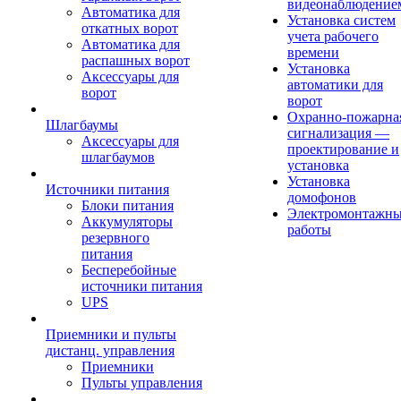
видеонаблюдение
Автоматика для
Установка систем
откатных ворот
учета рабочего
Автоматика для
времени
распашных ворот
Установка
Аксессуары для
автоматики для
ворот
ворот
Охранно-пожарна
Шлагбаумы
сигнализация —
Аксессуары для
проектирование и
шлагбаумов
установка
Установка
Источники питания
домофонов
Блоки питания
Электромонтажн
Аккумуляторы
работы
резервного
питания
Бесперебойные
источники питания
UPS
Приемники и пульты
дистанц. управления
Приемники
Пульты управления