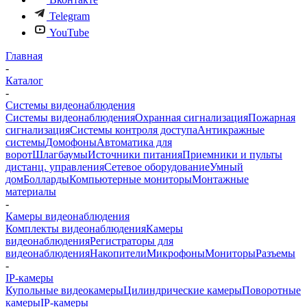
Telegram
YouTube
Главная
-
Каталог
-
Системы видеонаблюдения
Системы видеонаблюдения
Охранная сигнализация
Пожарная
сигнализация
Системы контроля доступа
Антикражные
системы
Домофоны
Автоматика для
ворот
Шлагбаумы
Источники питания
Приемники и пульты
дистанц. управления
Сетевое оборудование
Умный
дом
Болларды
Компьютерные мониторы
Монтажные
материалы
-
Камеры видеонаблюдения
Комплекты видеонаблюдения
Камеры
видеонаблюдения
Регистраторы для
видеонаблюдения
Накопители
Микрофоны
Мониторы
Разъемы
-
IP-камеры
Купольные видеокамеры
Цилиндрические камеры
Поворотные
камеры
IP-камеры