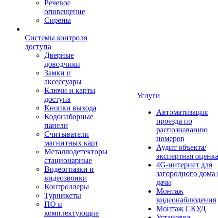
Речевое
оповещение
Сирены
Системы контроля
доступа
Дверные
доводчики
Замки и
аксессуары
Ключи и карты
Услуги
доступа
Кнопки выхода
Автоматизация
Кодонаборные
проезда по
панели
распознаванию
Считыватели
номеров
магнитных карт
Аудит объекта/
Металлодетекторы
экспертная оценк
стационарные
4G-интернет для
Видеогпазки и
загородного дома 
видеозвонки
дачи
Контроллеры
Монтаж
Турникеты
видеонаблюдения
ПО и
Монтаж СКУД
комплектующие
Установка