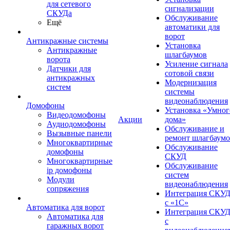
для сетевого
сигнализации
СКУДа
Обслуживание
Ещё
автоматики для
ворот
Антикражные системы
Установка
Антикражные
шлагбаумов
ворота
Усиление сигнала
Датчики для
сотовой связи
антикражных
Модернизация
систем
системы
видеонаблюдения
Домофоны
Установка «Умног
Видеодомофоны
Акции
дома»
Аудиодомофоны
Обслуживание и
Вызывные панели
ремонт шлагбаум
Многоквартирные
Обслуживание
домофоны
СКУД
Многоквартирные
Обслуживание
ip домофоны
систем
Модули
видеонаблюдения
сопряжения
Интеграция СКУ
с «1С»
Автоматика для ворот
Интеграция СКУ
Автоматика для
с
гаражных ворот