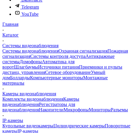
Telegram
YouTube
Главная
-
Каталог
-
Системы видеонаблюдения
Системы видеонаблюдения
Охранная сигнализация
Пожарная
сигнализация
Системы контроля доступа
Антикражные
системы
Домофоны
Автоматика для
ворот
Шлагбаумы
Источники питания
Приемники и пульты
дистанц. управления
Сетевое оборудование
Умный
дом
Болларды
Компьютерные мониторы
Монтажные
материалы
-
Камеры видеонаблюдения
Комплекты видеонаблюдения
Камеры
видеонаблюдения
Регистраторы для
видеонаблюдения
Накопители
Микрофоны
Мониторы
Разъемы
-
IP-камеры
Купольные видеокамеры
Цилиндрические камеры
Поворотные
камеры
IP-камеры