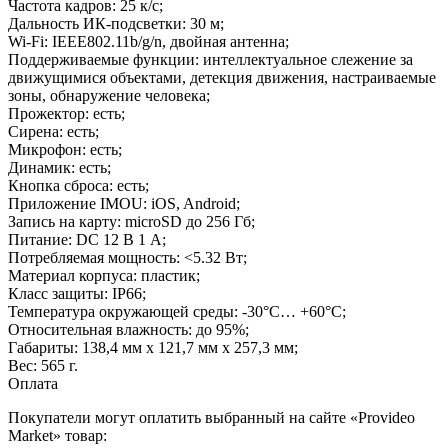
Частота кадров: 25 к/с;
Дальность ИК-подсветки: 30 м;
Wi-Fi: IEEE802.11b/g/n, двойная антенна;
Поддерживаемые функции: интеллектуальное слежение за
движущимися объектами, детекция движения, настраиваемые
зоны, обнаружение человека;
Прожектор: есть;
Сирена: есть;
Микрофон: есть;
Динамик: есть;
Кнопка сброса: есть;
Приложение IMOU: iOS, Android;
Запись на карту: microSD до 256 Гб;
Питание: DC 12 В 1 A;
Потребляемая мощность: <5.32 Вт;
Материал корпуса: пластик;
Класс защиты: IP66;
Температура окружающей среды: -30°C… +60°C;
Относительная влажность: до 95%;
Габариты: 138,4 мм х 121,7 мм х 257,3 мм;
Вес: 565 г.
Оплата
Покупатели могут оплатить выбранный на сайте «Provideo
Market» товар: