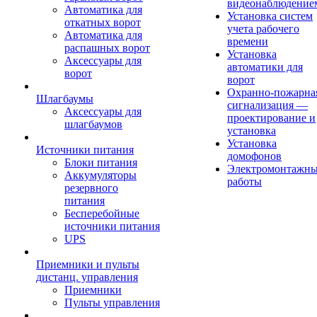
видеонаблюдение
Автоматика для
Установка систем
откатных ворот
учета рабочего
Автоматика для
времени
распашных ворот
Установка
Аксессуары для
автоматики для
ворот
ворот
Охранно-пожарна
Шлагбаумы
сигнализация —
Аксессуары для
проектирование и
шлагбаумов
установка
Установка
Источники питания
домофонов
Блоки питания
Электромонтажн
Аккумуляторы
работы
резервного
питания
Бесперебойные
источники питания
UPS
Приемники и пульты
дистанц. управления
Приемники
Пульты управления