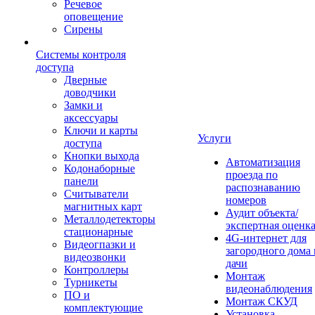
Речевое
оповещение
Сирены
Системы контроля
доступа
Дверные
доводчики
Замки и
аксессуары
Ключи и карты
Услуги
доступа
Кнопки выхода
Автоматизация
Кодонаборные
проезда по
панели
распознаванию
Считыватели
номеров
магнитных карт
Аудит объекта/
Металлодетекторы
экспертная оценк
стационарные
4G-интернет для
Видеогпазки и
загородного дома 
видеозвонки
дачи
Контроллеры
Монтаж
Турникеты
видеонаблюдения
ПО и
Монтаж СКУД
комплектующие
Установка