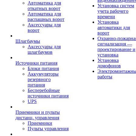
видеонаблюдение
Автоматика для
Установка систем
откатных ворот
учета рабочего
Автоматика для
времени
распашных ворот
Установка
Аксессуары для
автоматики для
ворот
ворот
Охранно-пожарна
Шлагбаумы
сигнализация —
Аксессуары для
проектирование и
шлагбаумов
установка
Установка
Источники питания
домофонов
Блоки питания
Электромонтажн
Аккумуляторы
работы
резервного
питания
Бесперебойные
источники питания
UPS
Приемники и пульты
дистанц. управления
Приемники
Пульты управления