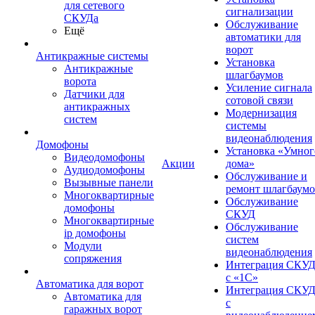
для сетевого
сигнализации
СКУДа
Обслуживание
Ещё
автоматики для
ворот
Антикражные системы
Установка
Антикражные
шлагбаумов
ворота
Усиление сигнала
Датчики для
сотовой связи
антикражных
Модернизация
систем
системы
видеонаблюдения
Домофоны
Установка «Умног
Видеодомофоны
Акции
дома»
Аудиодомофоны
Обслуживание и
Вызывные панели
ремонт шлагбаум
Многоквартирные
Обслуживание
домофоны
СКУД
Многоквартирные
Обслуживание
ip домофоны
систем
Модули
видеонаблюдения
сопряжения
Интеграция СКУ
с «1С»
Автоматика для ворот
Интеграция СКУ
Автоматика для
с
гаражных ворот