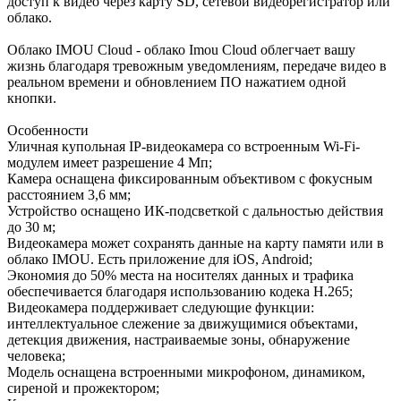
доступ к видео через карту SD, сетевой видеорегистратор или
облако.
Облако IMOU Cloud - облако Imou Cloud облегчает вашу
жизнь благодаря тревожным уведомлениям, передаче видео в
реальном времени и обновлением ПО нажатием одной
кнопки.
Особенности
Уличная купольная IP-видеокамера со встроенным Wi-Fi-
модулем имеет разрешение 4 Мп;
Камера оснащена фиксированным объективом с фокусным
расстоянием 3,6 мм;
Устройство оснащено ИК-подсветкой с дальностью действия
до 30 м;
Видеокамера может сохранять данные на карту памяти или в
облако IMOU. Есть приложение для iOS, Android;
Экономия до 50% места на носителях данных и трафика
обеспечивается благодаря использованию кодека H.265;
Видеокамера поддерживает следующие функции:
интеллектуальное слежение за движущимися объектами,
детекция движения, настраиваемые зоны, обнаружение
человека;
Модель оснащена встроенными микрофоном, динамиком,
сиреной и прожектором;