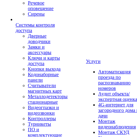
Речевое
оповещение
Сирены
Системы контроля
доступа
Дверные
доводчики
Замки и
аксессуары
Ключи и карты
Услуги
доступа
Кнопки выхода
Автоматизация
Кодонаборные
проезда по
панели
распознаванию
Считыватели
номеров
магнитных карт
Аудит объекта/
Металлодетекторы
экспертная оценк
стационарные
4G-интернет для
Видеогпазки и
загородного дома 
видеозвонки
дачи
Контроллеры
Монтаж
Турникеты
видеонаблюдения
ПО и
Монтаж СКУД
комплектующие