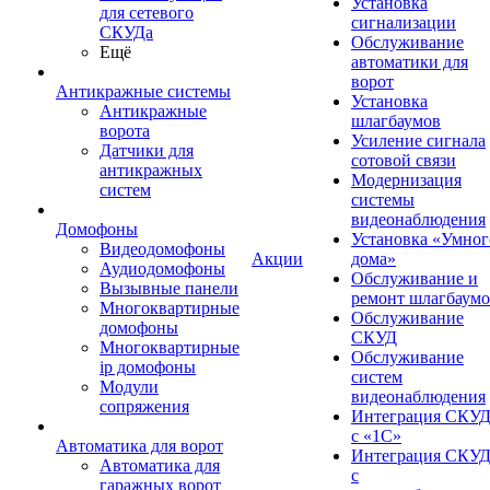
Установка
для сетевого
сигнализации
СКУДа
Обслуживание
Ещё
автоматики для
ворот
Антикражные системы
Установка
Антикражные
шлагбаумов
ворота
Усиление сигнала
Датчики для
сотовой связи
антикражных
Модернизация
систем
системы
видеонаблюдения
Домофоны
Установка «Умног
Видеодомофоны
Акции
дома»
Аудиодомофоны
Обслуживание и
Вызывные панели
ремонт шлагбаум
Многоквартирные
Обслуживание
домофоны
СКУД
Многоквартирные
Обслуживание
ip домофоны
систем
Модули
видеонаблюдения
сопряжения
Интеграция СКУ
с «1С»
Автоматика для ворот
Интеграция СКУ
Автоматика для
с
гаражных ворот