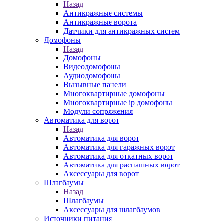
Назад
Антикражные системы
Антикражные ворота
Датчики для антикражных систем
Домофоны
Назад
Домофоны
Видеодомофоны
Аудиодомофоны
Вызывные панели
Многоквартирные домофоны
Многоквартирные ip домофоны
Модули сопряжения
Автоматика для ворот
Назад
Автоматика для ворот
Автоматика для гаражных ворот
Автоматика для откатных ворот
Автоматика для распашных ворот
Аксессуары для ворот
Шлагбаумы
Назад
Шлагбаумы
Аксессуары для шлагбаумов
Источники питания