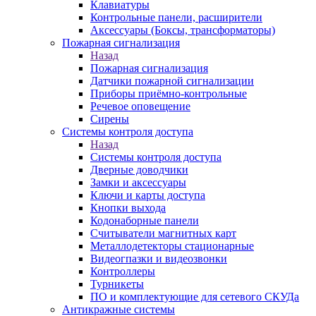
Клавиатуры
Контрольные панели, расширители
Аксессуары (Боксы, трансформаторы)
Пожарная сигнализация
Назад
Пожарная сигнализация
Датчики пожарной сигнализации
Приборы приёмно-контрольные
Речевое оповещение
Сирены
Системы контроля доступа
Назад
Системы контроля доступа
Дверные доводчики
Замки и аксессуары
Ключи и карты доступа
Кнопки выхода
Кодонаборные панели
Считыватели магнитных карт
Металлодетекторы стационарные
Видеогпазки и видеозвонки
Контроллеры
Турникеты
ПО и комплектующие для сетевого СКУДа
Антикражные системы