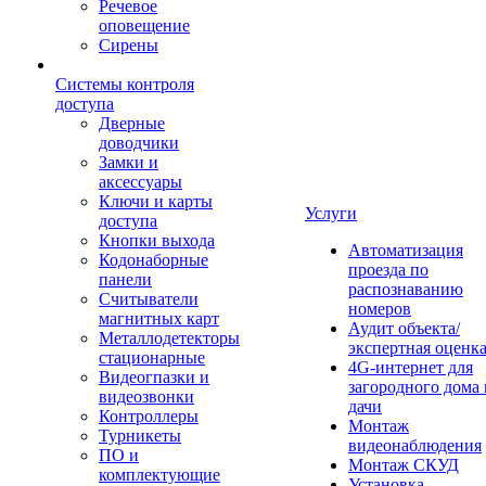
Речевое
оповещение
Сирены
Системы контроля
доступа
Дверные
доводчики
Замки и
аксессуары
Ключи и карты
Услуги
доступа
Кнопки выхода
Автоматизация
Кодонаборные
проезда по
панели
распознаванию
Считыватели
номеров
магнитных карт
Аудит объекта/
Металлодетекторы
экспертная оценк
стационарные
4G-интернет для
Видеогпазки и
загородного дома 
видеозвонки
дачи
Контроллеры
Монтаж
Турникеты
видеонаблюдения
ПО и
Монтаж СКУД
комплектующие
Установка