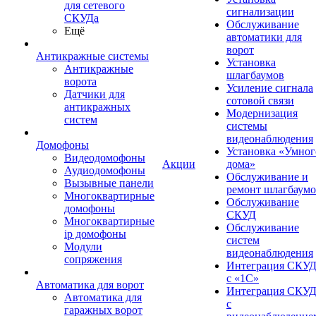
для сетевого
сигнализации
СКУДа
Обслуживание
Ещё
автоматики для
ворот
Антикражные системы
Установка
Антикражные
шлагбаумов
ворота
Усиление сигнала
Датчики для
сотовой связи
антикражных
Модернизация
систем
системы
видеонаблюдения
Домофоны
Установка «Умног
Видеодомофоны
Акции
дома»
Аудиодомофоны
Обслуживание и
Вызывные панели
ремонт шлагбаум
Многоквартирные
Обслуживание
домофоны
СКУД
Многоквартирные
Обслуживание
ip домофоны
систем
Модули
видеонаблюдения
сопряжения
Интеграция СКУ
с «1С»
Автоматика для ворот
Интеграция СКУ
Автоматика для
с
гаражных ворот