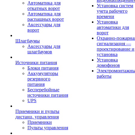
видеонаблюдение
Автоматика для
Установка систем
откатных ворот
учета рабочего
Автоматика для
времени
распашных ворот
Установка
Аксессуары для
автоматики для
ворот
ворот
Охранно-пожарна
Шлагбаумы
сигнализация —
Аксессуары для
проектирование и
шлагбаумов
установка
Установка
Источники питания
домофонов
Блоки питания
Электромонтажн
Аккумуляторы
работы
резервного
питания
Бесперебойные
источники питания
UPS
Приемники и пульты
дистанц. управления
Приемники
Пульты управления