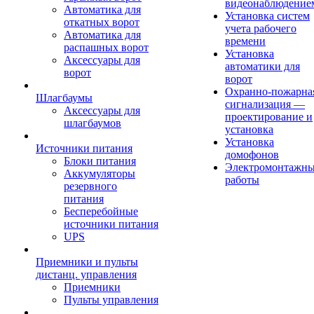
видеонаблюдение
Автоматика для
Установка систем
откатных ворот
учета рабочего
Автоматика для
времени
распашных ворот
Установка
Аксессуары для
автоматики для
ворот
ворот
Охранно-пожарна
Шлагбаумы
сигнализация —
Аксессуары для
проектирование и
шлагбаумов
установка
Установка
Источники питания
домофонов
Блоки питания
Электромонтажн
Аккумуляторы
работы
резервного
питания
Бесперебойные
источники питания
UPS
Приемники и пульты
дистанц. управления
Приемники
Пульты управления