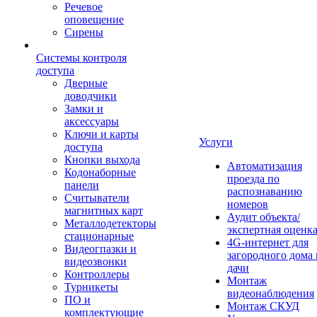
Речевое
оповещение
Сирены
Системы контроля
доступа
Дверные
доводчики
Замки и
аксессуары
Ключи и карты
Услуги
доступа
Кнопки выхода
Автоматизация
Кодонаборные
проезда по
панели
распознаванию
Считыватели
номеров
магнитных карт
Аудит объекта/
Металлодетекторы
экспертная оценк
стационарные
4G-интернет для
Видеогпазки и
загородного дома 
видеозвонки
дачи
Контроллеры
Монтаж
Турникеты
видеонаблюдения
ПО и
Монтаж СКУД
комплектующие