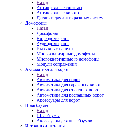
Назад
Антикражные системы
Антикражные ворота
Датчики для антикражных систем
Домофоны
Назад
Домофоны
Видеодомофоны
Аудиодомофоны
Вызывные панели
Многоквартирные домофоны
Многоквартирные ip домофоны
Модули сопряжения
Автоматика для ворот
Назад
Автоматика для ворот
Автоматика для гаражных ворот
Автоматика для откатных ворот
Автоматика для распашных ворот
Аксессуары для ворот
Шлагбаумы
Назад
Шлагбаумы
Аксессуары для шлагбаумов
Источники питания