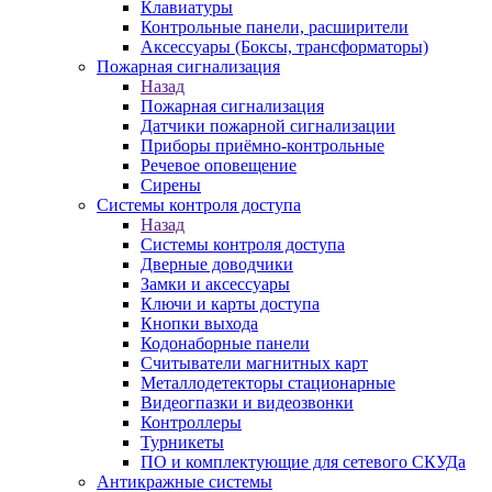
Клавиатуры
Контрольные панели, расширители
Аксессуары (Боксы, трансформаторы)
Пожарная сигнализация
Назад
Пожарная сигнализация
Датчики пожарной сигнализации
Приборы приёмно-контрольные
Речевое оповещение
Сирены
Системы контроля доступа
Назад
Системы контроля доступа
Дверные доводчики
Замки и аксессуары
Ключи и карты доступа
Кнопки выхода
Кодонаборные панели
Считыватели магнитных карт
Металлодетекторы стационарные
Видеогпазки и видеозвонки
Контроллеры
Турникеты
ПО и комплектующие для сетевого СКУДа
Антикражные системы