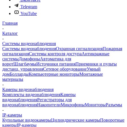
Telegram
YouTube
Главная
-
Каталог
-
Системы видеонаблюдения
Системы видеонаблюдения
Охранная сигнализация
Пожарная
сигнализация
Системы контроля доступа
Антикражные
системы
Домофоны
Автоматика для
ворот
Шлагбаумы
Источники питания
Приемники и пульты
дистанц. управления
Сетевое оборудование
Умный
дом
Болларды
Компьютерные мониторы
Монтажные
материалы
-
Камеры видеонаблюдения
Комплекты видеонаблюдения
Камеры
видеонаблюдения
Регистраторы для
видеонаблюдения
Накопители
Микрофоны
Мониторы
Разъемы
-
IP-камеры
Купольные видеокамеры
Цилиндрические камеры
Поворотные
камеры
IP-камеры