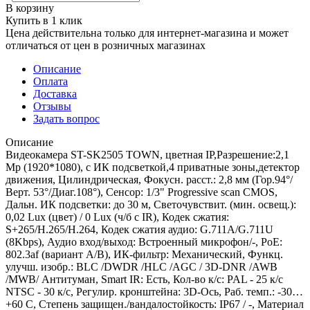
В корзину
Купить в 1 клик
Цена действительна только для интернет-магазина и может
отличаться от цен в розничных магазинах
Описание
Оплата
Доставка
Отзывы
Задать вопрос
Описание
Видеокамера ST-SK2505 TOWN, цветная IP,Разрешение:2,1
Mp (1920*1080), с ИК подсветкой,4 приватные зоны,детектор
движения, Цилиндрическая, Фокусн. расст.: 2,8 мм (Гор.94°/
Верт. 53°/Диаг.108°), Сенсор: 1/3" Progressive scan CMOS,
Дальн. ИК подсветки: до 30 м, Светочувствит. (мин. освещ.):
0,02 Lux (цвет) / 0 Lux (ч/б c IR), Кодек сжатия:
S+265/H.265/H.264, Кодек сжатия аудио: G.711A/G.711U
(8Kbps), Аудио вход/выход: Встроенный микрофон/-, PoE:
802.3af (вариант А/В), ИК-фильтр: Механический, Функц.
улучш. изобр.: BLC /DWDR /HLC /AGC / 3D-DNR /AWB
/MWB/ Антитуман, Smart IR: Есть, Кол-во к/с: PAL - 25 к/с
NTSC - 30 к/с, Регулир. кронштейна: 3D-Ось, Раб. темп.: -30…
+60 С, Степень защищен./вандалостойкость: IP67 / -, Материал