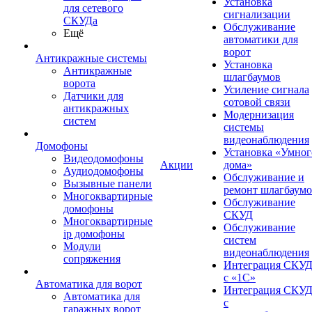
Установка
для сетевого
сигнализации
СКУДа
Обслуживание
Ещё
автоматики для
ворот
Антикражные системы
Установка
Антикражные
шлагбаумов
ворота
Усиление сигнала
Датчики для
сотовой связи
антикражных
Модернизация
систем
системы
видеонаблюдения
Домофоны
Установка «Умног
Видеодомофоны
Акции
дома»
Аудиодомофоны
Обслуживание и
Вызывные панели
ремонт шлагбаум
Многоквартирные
Обслуживание
домофоны
СКУД
Многоквартирные
Обслуживание
ip домофоны
систем
Модули
видеонаблюдения
сопряжения
Интеграция СКУ
с «1С»
Автоматика для ворот
Интеграция СКУ
Автоматика для
с
гаражных ворот