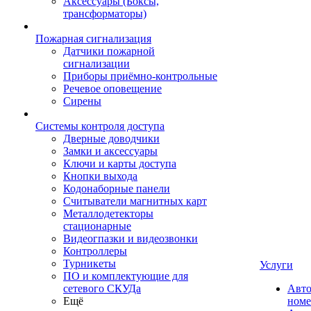
Аксессуары (Боксы,
трансформаторы)
Пожарная сигнализация
Датчики пожарной
сигнализации
Приборы приёмно-контрольные
Речевое оповещение
Сирены
Системы контроля доступа
Дверные доводчики
Замки и аксессуары
Ключи и карты доступа
Кнопки выхода
Кодонаборные панели
Считыватели магнитных карт
Металлодетекторы
стационарные
Видеогпазки и видеозвонки
Контроллеры
Турникеты
Услуги
ПО и комплектующие для
сетевого СКУДа
Авто
Ещё
номе