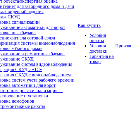
т объекта/экспертная оценка
нтернет для загородного дома и дачи
аж видеонаблюдения
таж СКУД
новка сигнализации
Как купить
уживание автоматики для ворот
новка шлагбаумов
Условия
ение сигнала сотовой связи
оплаты
рнизация системы видеонаблюдения
Условия
Произв
новка «Умного дома»
доставки
уживание и ремонт шлагбаумов
Гарантия на
луживание СКУД
товар
уживание систем видеонаблюдения
грация СКУД с «1С»
грация СКУД с видеонаблюдением
новка систем учета рабочего времени
новка автоматики для ворот
нно-пожарная сигнализация —
ктирование и установка
новка домофонов
тромонтажные работы