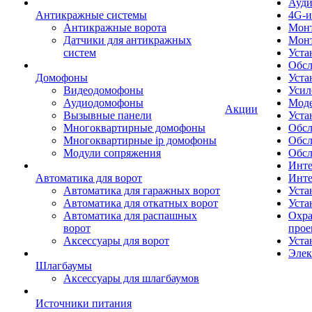
Ауди
Антикражные системы
4G-и
Антикражные ворота
Монт
Датчики для антикражных
Мон
систем
Уста
Обсл
Домофоны
Уста
Видеодомофоны
Усил
Аудиодомофоны
Моде
Акции
Вызывные панели
Уста
Многоквартирные домофоны
Обсл
Многоквартирные ip домофоны
Обс
Модули сопряжения
Обсл
Инте
Автоматика для ворот
Инте
Автоматика для гаражных ворот
Уста
Автоматика для откатных ворот
Уста
Автоматика для распашных
Охра
ворот
прое
Аксессуары для ворот
Уста
Элек
Шлагбаумы
Аксессуары для шлагбаумов
Источники питания