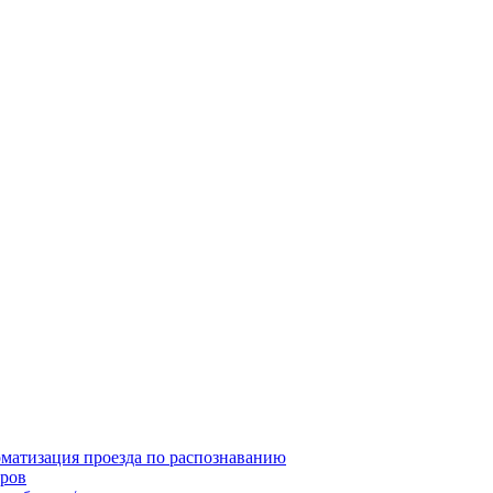
матизация проезда по распознаванию
ров