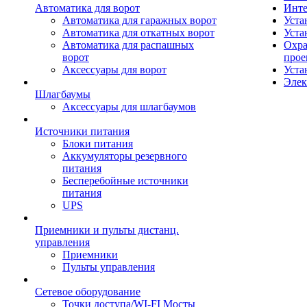
Автоматика для ворот
Инте
Автоматика для гаражных ворот
Уста
Автоматика для откатных ворот
Уста
Автоматика для распашных
Охра
ворот
прое
Аксессуары для ворот
Уста
Элек
Шлагбаумы
Аксессуары для шлагбаумов
Источники питания
Блоки питания
Аккумуляторы резервного
питания
Бесперебойные источники
питания
UPS
Приемники и пульты дистанц.
управления
Приемники
Пульты управления
Сетевое оборудование
Точки доступа/WI-FI Мосты