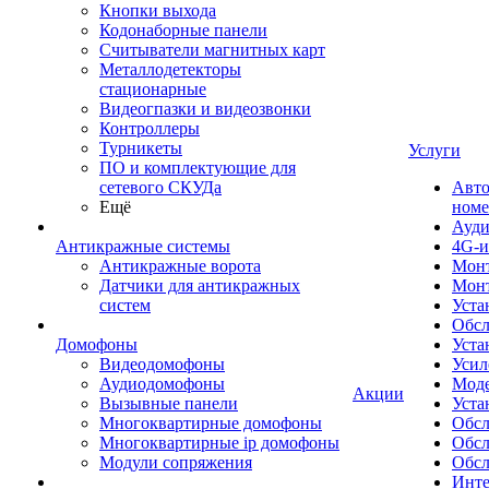
Кнопки выхода
Кодонаборные панели
Считыватели магнитных карт
Металлодетекторы
стационарные
Видеогпазки и видеозвонки
Контроллеры
Турникеты
Услуги
ПО и комплектующие для
сетевого СКУДа
Авто
Ещё
номе
Ауди
Антикражные системы
4G-и
Антикражные ворота
Монт
Датчики для антикражных
Мон
систем
Уста
Обсл
Домофоны
Уста
Видеодомофоны
Усил
Аудиодомофоны
Моде
Акции
Вызывные панели
Уста
Многоквартирные домофоны
Обсл
Многоквартирные ip домофоны
Обс
Модули сопряжения
Обсл
Инте