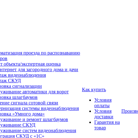
матизация проезда по распознаванию
ров
т объекта/экспертная оценка
нтернет для загородного дома и дачи
аж видеонаблюдения
таж СКУД
новка сигнализации
Как купить
уживание автоматики для ворот
новка шлагбаумов
Условия
ение сигнала сотовой связи
оплаты
рнизация системы видеонаблюдения
Условия
Произв
новка «Умного дома»
доставки
уживание и ремонт шлагбаумов
Гарантия на
луживание СКУД
товар
уживание систем видеонаблюдения
грация СКУД с «1С»