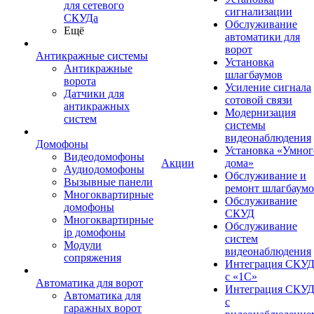
для сетевого
сигнализации
СКУДа
Обслуживание
Ещё
автоматики для
ворот
Антикражные системы
Установка
Антикражные
шлагбаумов
ворота
Усиление сигнала
Датчики для
сотовой связи
антикражных
Модернизация
систем
системы
видеонаблюдения
Домофоны
Установка «Умног
Видеодомофоны
Акции
дома»
Аудиодомофоны
Обслуживание и
Вызывные панели
ремонт шлагбаум
Многоквартирные
Обслуживание
домофоны
СКУД
Многоквартирные
Обслуживание
ip домофоны
систем
Модули
видеонаблюдения
сопряжения
Интеграция СКУ
с «1С»
Автоматика для ворот
Интеграция СКУ
Автоматика для
с
гаражных ворот