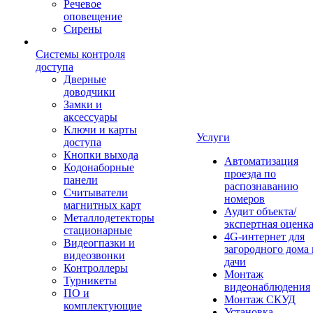
Речевое
оповещение
Сирены
Системы контроля
доступа
Дверные
доводчики
Замки и
аксессуары
Ключи и карты
Услуги
доступа
Кнопки выхода
Автоматизация
Кодонаборные
проезда по
панели
распознаванию
Считыватели
номеров
магнитных карт
Аудит объекта/
Металлодетекторы
экспертная оценк
стационарные
4G-интернет для
Видеогпазки и
загородного дома 
видеозвонки
дачи
Контроллеры
Монтаж
Турникеты
видеонаблюдения
ПО и
Монтаж СКУД
комплектующие
Установка