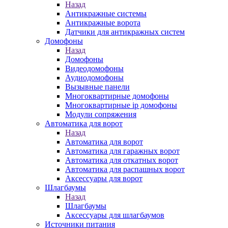
Назад
Антикражные системы
Антикражные ворота
Датчики для антикражных систем
Домофоны
Назад
Домофоны
Видеодомофоны
Аудиодомофоны
Вызывные панели
Многоквартирные домофоны
Многоквартирные ip домофоны
Модули сопряжения
Автоматика для ворот
Назад
Автоматика для ворот
Автоматика для гаражных ворот
Автоматика для откатных ворот
Автоматика для распашных ворот
Аксессуары для ворот
Шлагбаумы
Назад
Шлагбаумы
Аксессуары для шлагбаумов
Источники питания