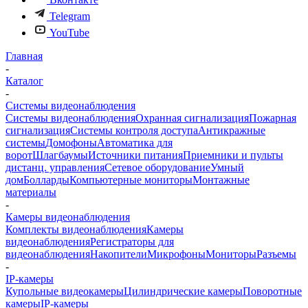
Telegram
YouTube
Главная
-
Каталог
-
Системы видеонаблюдения
Системы видеонаблюдения
Охранная сигнализация
Пожарная
сигнализация
Системы контроля доступа
Антикражные
системы
Домофоны
Автоматика для
ворот
Шлагбаумы
Источники питания
Приемники и пульты
дистанц. управления
Сетевое оборудование
Умный
дом
Болларды
Компьютерные мониторы
Монтажные
материалы
-
Камеры видеонаблюдения
Комплекты видеонаблюдения
Камеры
видеонаблюдения
Регистраторы для
видеонаблюдения
Накопители
Микрофоны
Мониторы
Разъемы
-
IP-камеры
Купольные видеокамеры
Цилиндрические камеры
Поворотные
камеры
IP-камеры