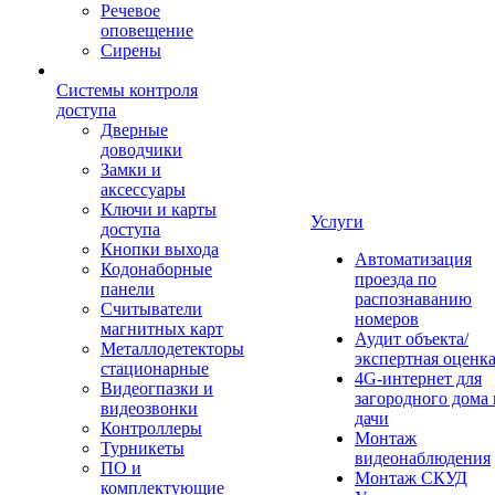
Речевое
оповещение
Сирены
Системы контроля
доступа
Дверные
доводчики
Замки и
аксессуары
Ключи и карты
Услуги
доступа
Кнопки выхода
Автоматизация
Кодонаборные
проезда по
панели
распознаванию
Считыватели
номеров
магнитных карт
Аудит объекта/
Металлодетекторы
экспертная оценк
стационарные
4G-интернет для
Видеогпазки и
загородного дома 
видеозвонки
дачи
Контроллеры
Монтаж
Турникеты
видеонаблюдения
ПО и
Монтаж СКУД
комплектующие