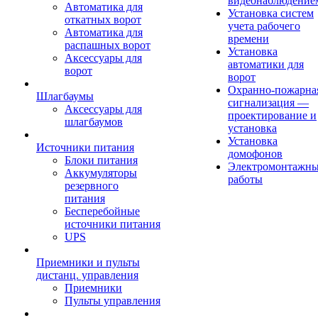
видеонаблюдение
Автоматика для
Установка систем
откатных ворот
учета рабочего
Автоматика для
времени
распашных ворот
Установка
Аксессуары для
автоматики для
ворот
ворот
Охранно-пожарна
Шлагбаумы
сигнализация —
Аксессуары для
проектирование и
шлагбаумов
установка
Установка
Источники питания
домофонов
Блоки питания
Электромонтажн
Аккумуляторы
работы
резервного
питания
Бесперебойные
источники питания
UPS
Приемники и пульты
дистанц. управления
Приемники
Пульты управления