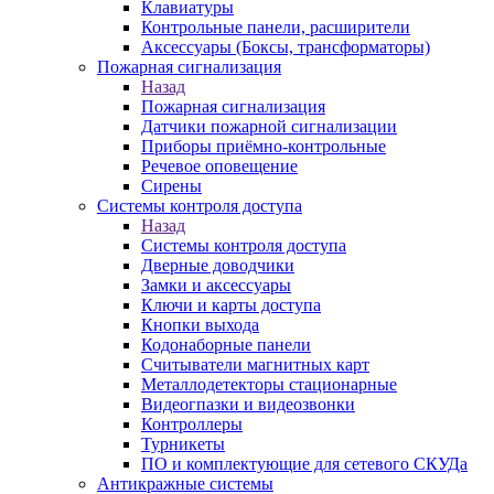
Клавиатуры
Контрольные панели, расширители
Аксессуары (Боксы, трансформаторы)
Пожарная сигнализация
Назад
Пожарная сигнализация
Датчики пожарной сигнализации
Приборы приёмно-контрольные
Речевое оповещение
Сирены
Системы контроля доступа
Назад
Системы контроля доступа
Дверные доводчики
Замки и аксессуары
Ключи и карты доступа
Кнопки выхода
Кодонаборные панели
Считыватели магнитных карт
Металлодетекторы стационарные
Видеогпазки и видеозвонки
Контроллеры
Турникеты
ПО и комплектующие для сетевого СКУДа
Антикражные системы