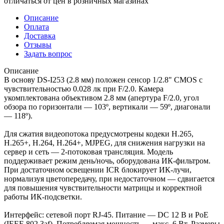
отличаться от цен в розничных магазинах
Описание
Оплата
Доставка
Отзывы
Задать вопрос
Описание
В основу DS-I253 (2.8 мм) положен сенсор 1/2.8" CMOS с
чувствительностью 0.028 лк при F/2.0. Камера
укомплектована объективом 2.8 мм (апертура F/2.0, угол
обзора по горизонтали — 103º, вертикали — 59º, диагонали
— 118º).
Для сжатия видеопотока предусмотрены кодеки H.265,
H.265+, H.264, H.264+, MJPEG, для снижения нагрузки на
сервер и сеть — 2-потоковая трансляция. Модель
поддерживает режим день/ночь, оборудована ИК-фильтром.
При достаточном освещении ICR блокирует ИК-лучи,
нормализуя цветопередачу, при недостаточном — сдвигается
для повышения чувствительности матрицы и корректной
работы ИК-подсветки.
Интерфейс: сетевой порт RJ-45. Питание — DC 12 В и PoE
(IEEE 802.3af). Потребляемая мощность — макс. 6 Вт. Размеры