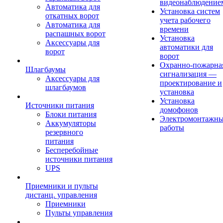
видеонаблюдение
Автоматика для
Установка систем
откатных ворот
учета рабочего
Автоматика для
времени
распашных ворот
Установка
Аксессуары для
автоматики для
ворот
ворот
Охранно-пожарна
Шлагбаумы
сигнализация —
Аксессуары для
проектирование и
шлагбаумов
установка
Установка
Источники питания
домофонов
Блоки питания
Электромонтажн
Аккумуляторы
работы
резервного
питания
Бесперебойные
источники питания
UPS
Приемники и пульты
дистанц. управления
Приемники
Пульты управления