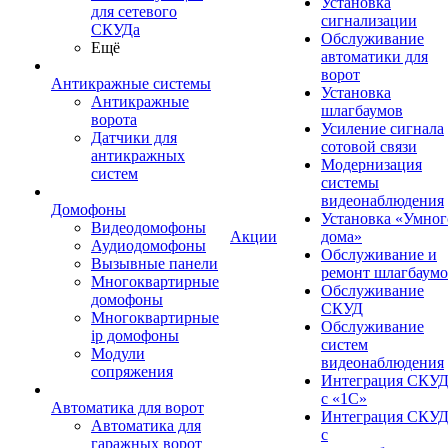
Установка
для сетевого
сигнализации
СКУДа
Обслуживание
Ещё
автоматики для
ворот
Антикражные системы
Установка
Антикражные
шлагбаумов
ворота
Усиление сигнала
Датчики для
сотовой связи
антикражных
Модернизация
систем
системы
видеонаблюдения
Домофоны
Установка «Умног
Видеодомофоны
Акции
дома»
Аудиодомофоны
Обслуживание и
Вызывные панели
ремонт шлагбаум
Многоквартирные
Обслуживание
домофоны
СКУД
Многоквартирные
Обслуживание
ip домофоны
систем
Модули
видеонаблюдения
сопряжения
Интеграция СКУ
с «1С»
Автоматика для ворот
Интеграция СКУ
Автоматика для
с
гаражных ворот