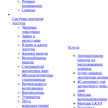
Речевое
оповещение
Сирены
Системы контроля
доступа
Дверные
доводчики
Замки и
аксессуары
Ключи и карты
Услуги
доступа
Кнопки выхода
Автоматизация
Кодонаборные
проезда по
панели
распознаванию
Считыватели
номеров
магнитных карт
Аудит объекта/
Металлодетекторы
экспертная оценк
стационарные
4G-интернет для
Видеогпазки и
загородного дома 
видеозвонки
дачи
Контроллеры
Монтаж
Турникеты
видеонаблюдения
ПО и
Монтаж СКУД
комплектующие
Установка