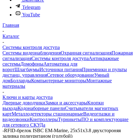
Telegram
YouTube
Главная
-
Каталог
-
Системы контроля доступа
Системы видеонаблюдения
Охранная сигнализация
Пожарная
сигнализация
Системы контроля доступа
Антикражные
системы
Домофоны
Автоматика для
ворот
Шлагбаумы
Источники питания
Приемники и пульты
дистанц. управления
Сетевое оборудование
Умный
дом
Болларды
Компьютерные мониторы
Монтажные
материалы
-
Ключи и карты доступа
Дверные доводчики
Замки и аксессуары
Кнопки
выхода
Кодонаборные панели
Считыватели магнитных
карт
Металлодетекторы стационарные
Видеогпазки и
видеозвонки
Контроллеры
Турникеты
ПО и комплектующие
для сетевого СКУДа
-
RFID-брелок ISBC EM-Marine, 25x51x3.8 двухстороняя
заливка полиуританом (голубой)