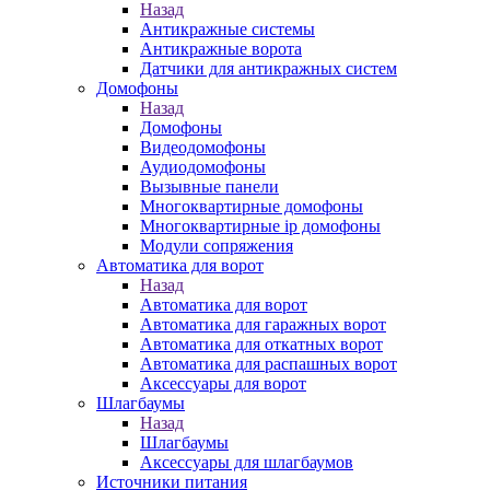
Назад
Антикражные системы
Антикражные ворота
Датчики для антикражных систем
Домофоны
Назад
Домофоны
Видеодомофоны
Аудиодомофоны
Вызывные панели
Многоквартирные домофоны
Многоквартирные ip домофоны
Модули сопряжения
Автоматика для ворот
Назад
Автоматика для ворот
Автоматика для гаражных ворот
Автоматика для откатных ворот
Автоматика для распашных ворот
Аксессуары для ворот
Шлагбаумы
Назад
Шлагбаумы
Аксессуары для шлагбаумов
Источники питания