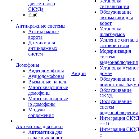
Установка
для сетевого
сигнализации
СКУДа
Обслуживание
Ещё
автоматики для
ворот
Антикражные системы
Установка
Антикражные
шлагбаумов
ворота
Усиление сигнала
Датчики для
сотовой связи
антикражных
Модернизация
систем
системы
видеонаблюдения
Домофоны
Установка «Умног
Видеодомофоны
Акции
дома»
Аудиодомофоны
Обслуживание и
Вызывные панели
ремонт шлагбаум
Многоквартирные
Обслуживание
домофоны
СКУД
Многоквартирные
Обслуживание
ip домофоны
систем
Модули
видеонаблюдения
сопряжения
Интеграция СКУ
с «1С»
Автоматика для ворот
Интеграция СКУ
Автоматика для
с
гаражных ворот