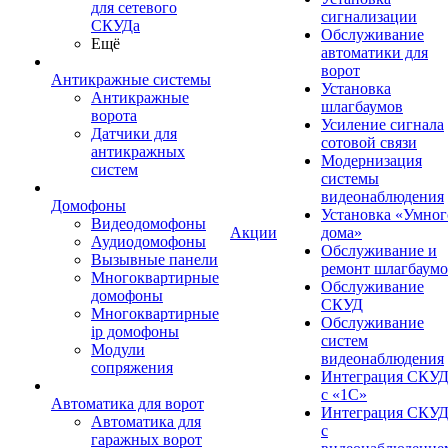
для сетевого
сигнализации
СКУДа
Обслуживание
Ещё
автоматики для
ворот
Антикражные системы
Установка
Антикражные
шлагбаумов
ворота
Усиление сигнала
Датчики для
сотовой связи
антикражных
Модернизация
систем
системы
видеонаблюдения
Домофоны
Установка «Умног
Видеодомофоны
Акции
дома»
Аудиодомофоны
Обслуживание и
Вызывные панели
ремонт шлагбаум
Многоквартирные
Обслуживание
домофоны
СКУД
Многоквартирные
Обслуживание
ip домофоны
систем
Модули
видеонаблюдения
сопряжения
Интеграция СКУ
с «1С»
Автоматика для ворот
Интеграция СКУ
Автоматика для
с
гаражных ворот