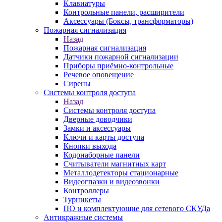
Клавиатуры
Контрольные панели, расширители
Аксессуары (Боксы, трансформаторы)
Пожарная сигнализация
Назад
Пожарная сигнализация
Датчики пожарной сигнализации
Приборы приёмно-контрольные
Речевое оповещение
Сирены
Системы контроля доступа
Назад
Системы контроля доступа
Дверные доводчики
Замки и аксессуары
Ключи и карты доступа
Кнопки выхода
Кодонаборные панели
Считыватели магнитных карт
Металлодетекторы стационарные
Видеогпазки и видеозвонки
Контроллеры
Турникеты
ПО и комплектующие для сетевого СКУДа
Антикражные системы