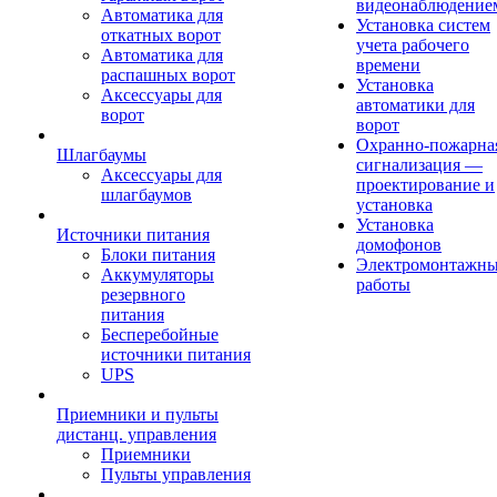
видеонаблюдение
Автоматика для
Установка систем
откатных ворот
учета рабочего
Автоматика для
времени
распашных ворот
Установка
Аксессуары для
автоматики для
ворот
ворот
Охранно-пожарна
Шлагбаумы
сигнализация —
Аксессуары для
проектирование и
шлагбаумов
установка
Установка
Источники питания
домофонов
Блоки питания
Электромонтажн
Аккумуляторы
работы
резервного
питания
Бесперебойные
источники питания
UPS
Приемники и пульты
дистанц. управления
Приемники
Пульты управления