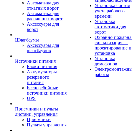
видеонаблюдение
Автоматика для
Установка систем
откатных ворот
учета рабочего
Автоматика для
времени
распашных ворот
Установка
Аксессуары для
автоматики для
ворот
ворот
Охранно-пожарна
Шлагбаумы
сигнализация —
Аксессуары для
проектирование и
шлагбаумов
установка
Установка
Источники питания
домофонов
Блоки питания
Электромонтажн
Аккумуляторы
работы
резервного
питания
Бесперебойные
источники питания
UPS
Приемники и пульты
дистанц. управления
Приемники
Пульты управления