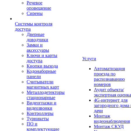
Речевое
оповещение
Сирены
Системы контроля
доступа
Дверные
доводчики
Замки и
аксессуары
Ключи и карты
Услуги
доступа
Кнопки выхода
Автоматизация
Кодонаборные
проезда по
панели
распознаванию
Считыватели
номеров
магнитных карт
Аудит объекта/
Металлодетекторы
экспертная оценк
стационарные
4G-интернет для
Видеогпазки и
загородного дома 
видеозвонки
дачи
Контроллеры
Монтаж
Турникеты
видеонаблюдения
ПО и
Монтаж СКУД
комплектующие