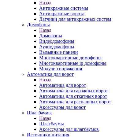
Назад
Антикражные системы
Антикражные ворота
Датчики для антикражных систем
Домофоны
Назад
Домофоны
Видеодомофоны
Аудиодомофоны
Вызывные панели
Многоквартирные домофоны
Многоквартирные ip домофоны
Модули сопряжения
Автоматика для ворот
Назад
Автоматика для ворот
Автоматика для гаражных ворот
Автоматика для откатных ворот
Автоматика для распашных ворот
Аксессуары для ворот
Шлагбаумы
Назад
Шлагбаумы
Аксессуары для шлагбаумов
Источники питания