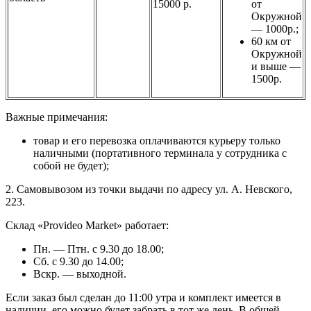
15000 р.
от
Окружной
— 1000р.;
60 км от
Окружной
и выше —
1500р.
Важные примечания:
товар и его перевозка оплачиваются курьеру только
наличными (портативного терминала у сотрудника с
собой не будет);
2. Самовывозом из точки выдачи по адресу ул. А. Невского,
223.
Склад «Provideo Market» работает:
Пн. — Птн. с 9.30 до 18.00;
Сб. с 9.30 до 14.00;
Вскр. — выходной.
Если заказ был сделан до 11:00 утра и комплект имеется в
наличии, его можно будет забрать в тот же день. В общей