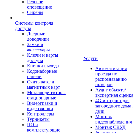
Речевое
оповещение
Сирены
Системы контроля
доступа
Дверные
доводчики
Замки и
аксессуары
Ключи и карты
Услуги
доступа
Кнопки выхода
Автоматизация
Кодонаборные
проезда по
панели
распознаванию
Считыватели
номеров
магнитных карт
Аудит объекта/
Металлодетекторы
экспертная оценк
стационарные
4G-интернет для
Видеогпазки и
загородного дома 
видеозвонки
дачи
Контроллеры
Монтаж
Турникеты
видеонаблюдения
ПО и
Монтаж СКУД
комплектующие
Установка