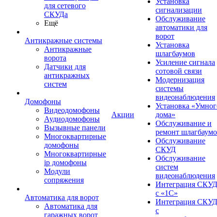
Установка
для сетевого
сигнализации
СКУДа
Обслуживание
Ещё
автоматики для
ворот
Антикражные системы
Установка
Антикражные
шлагбаумов
ворота
Усиление сигнала
Датчики для
сотовой связи
антикражных
Модернизация
систем
системы
видеонаблюдения
Домофоны
Установка «Умног
Видеодомофоны
Акции
дома»
Аудиодомофоны
Обслуживание и
Вызывные панели
ремонт шлагбаум
Многоквартирные
Обслуживание
домофоны
СКУД
Многоквартирные
Обслуживание
ip домофоны
систем
Модули
видеонаблюдения
сопряжения
Интеграция СКУ
с «1С»
Автоматика для ворот
Интеграция СКУ
Автоматика для
с
гаражных ворот