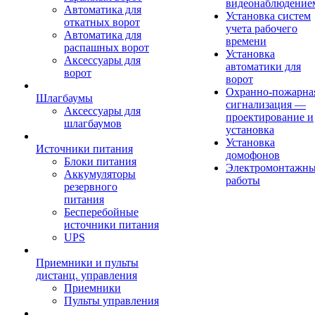
видеонаблюдение
Автоматика для
Установка систем
откатных ворот
учета рабочего
Автоматика для
времени
распашных ворот
Установка
Аксессуары для
автоматики для
ворот
ворот
Охранно-пожарна
Шлагбаумы
сигнализация —
Аксессуары для
проектирование и
шлагбаумов
установка
Установка
Источники питания
домофонов
Блоки питания
Электромонтажн
Аккумуляторы
работы
резервного
питания
Бесперебойные
источники питания
UPS
Приемники и пульты
дистанц. управления
Приемники
Пульты управления