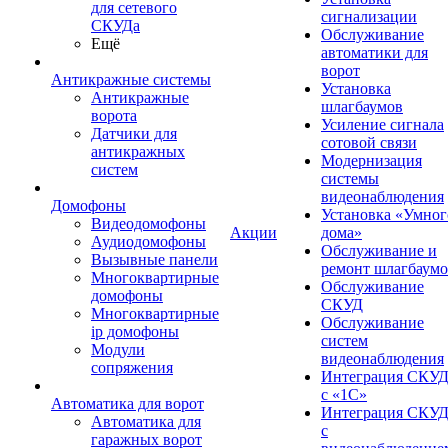
для сетевого
сигнализации
СКУДа
Обслуживание
Ещё
автоматики для
ворот
Антикражные системы
Установка
Антикражные
шлагбаумов
ворота
Усиление сигнала
Датчики для
сотовой связи
антикражных
Модернизация
систем
системы
видеонаблюдения
Домофоны
Установка «Умног
Видеодомофоны
Акции
дома»
Аудиодомофоны
Обслуживание и
Вызывные панели
ремонт шлагбаум
Многоквартирные
Обслуживание
домофоны
СКУД
Многоквартирные
Обслуживание
ip домофоны
систем
Модули
видеонаблюдения
сопряжения
Интеграция СКУ
с «1С»
Автоматика для ворот
Интеграция СКУ
Автоматика для
с
гаражных ворот