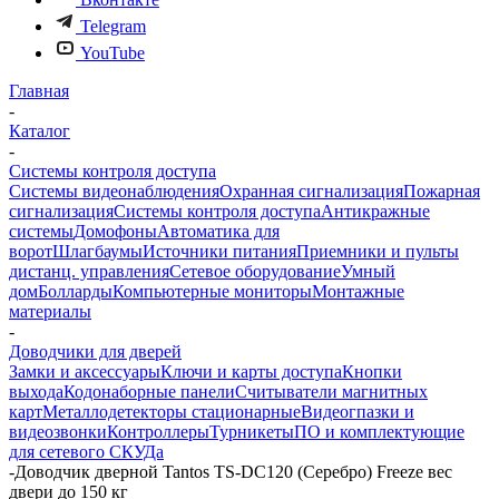
Telegram
YouTube
Главная
-
Каталог
-
Системы контроля доступа
Системы видеонаблюдения
Охранная сигнализация
Пожарная
сигнализация
Системы контроля доступа
Антикражные
системы
Домофоны
Автоматика для
ворот
Шлагбаумы
Источники питания
Приемники и пульты
дистанц. управления
Сетевое оборудование
Умный
дом
Болларды
Компьютерные мониторы
Монтажные
материалы
-
Доводчики для дверей
Замки и аксессуары
Ключи и карты доступа
Кнопки
выхода
Кодонаборные панели
Считыватели магнитных
карт
Металлодетекторы стационарные
Видеогпазки и
видеозвонки
Контроллеры
Турникеты
ПО и комплектующие
для сетевого СКУДа
-
Доводчик дверной Tantos TS-DC120 (Серебро) Freeze вес
двери до 150 кг