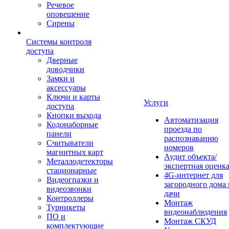
Речевое
оповещение
Сирены
Системы контроля
доступа
Дверные
доводчики
Замки и
аксессуары
Ключи и карты
Услуги
доступа
Кнопки выхода
Автоматизация
Кодонаборные
проезда по
панели
распознаванию
Считыватели
номеров
магнитных карт
Аудит объекта/
Металлодетекторы
экспертная оценк
стационарные
4G-интернет для
Видеогпазки и
загородного дома 
видеозвонки
дачи
Контроллеры
Монтаж
Турникеты
видеонаблюдения
ПО и
Монтаж СКУД
комплектующие