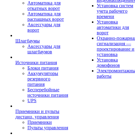
видеонаблюдение
Автоматика для
Установка систем
откатных ворот
учета рабочего
Автоматика для
времени
распашных ворот
Установка
Аксессуары для
автоматики для
ворот
ворот
Охранно-пожарна
Шлагбаумы
сигнализация —
Аксессуары для
проектирование и
шлагбаумов
установка
Установка
Источники питания
домофонов
Блоки питания
Электромонтажн
Аккумуляторы
работы
резервного
питания
Бесперебойные
источники питания
UPS
Приемники и пульты
дистанц. управления
Приемники
Пульты управления