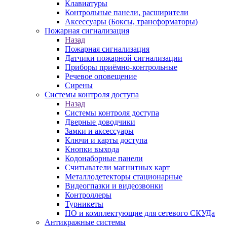
Клавиатуры
Контрольные панели, расширители
Аксессуары (Боксы, трансформаторы)
Пожарная сигнализация
Назад
Пожарная сигнализация
Датчики пожарной сигнализации
Приборы приёмно-контрольные
Речевое оповещение
Сирены
Системы контроля доступа
Назад
Системы контроля доступа
Дверные доводчики
Замки и аксессуары
Ключи и карты доступа
Кнопки выхода
Кодонаборные панели
Считыватели магнитных карт
Металлодетекторы стационарные
Видеогпазки и видеозвонки
Контроллеры
Турникеты
ПО и комплектующие для сетевого СКУДа
Антикражные системы