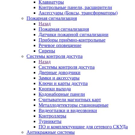
Клавиатуры
Контрольные панели, расширители
Аксессуары (Боксы, трансформаторы)
Пожарная сигнализация
Назад
Пожарная сигнализация
Датчики пожарной сигнализации
Приборы приёмно-контрольные
Речевое оповещение
Сирены
Системы контроля доступа
Назад
Системы контроля доступа
Дверные доводчики
Замки и аксессуары
Ключи и карты доступа
Кнопки выхода
Кодонаборные панели
Считыватели магнитных карт
Металлодетекторы стационарные
Видеогпазки и видеозвонки
Контроллеры
Турникеты
ПО и комплектующие для сетевого СКУДа
Антикражные системы