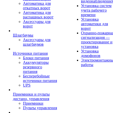
видеонаблюдение
Автоматика для
Установка систем
откатных ворот
учета рабочего
Автоматика для
времени
распашных ворот
Установка
Аксессуары для
автоматики для
ворот
ворот
Охранно-пожарна
Шлагбаумы
сигнализация —
Аксессуары для
проектирование и
шлагбаумов
установка
Установка
Источники питания
домофонов
Блоки питания
Электромонтажн
Аккумуляторы
работы
резервного
питания
Бесперебойные
источники питания
UPS
Приемники и пульты
дистанц. управления
Приемники
Пульты управления