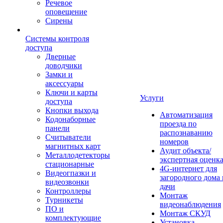
Речевое
оповещение
Сирены
Системы контроля
доступа
Дверные
доводчики
Замки и
аксессуары
Ключи и карты
Услуги
доступа
Кнопки выхода
Автоматизация
Кодонаборные
проезда по
панели
распознаванию
Считыватели
номеров
магнитных карт
Аудит объекта/
Металлодетекторы
экспертная оценк
стационарные
4G-интернет для
Видеогпазки и
загородного дома 
видеозвонки
дачи
Контроллеры
Монтаж
Турникеты
видеонаблюдения
ПО и
Монтаж СКУД
комплектующие
Установка