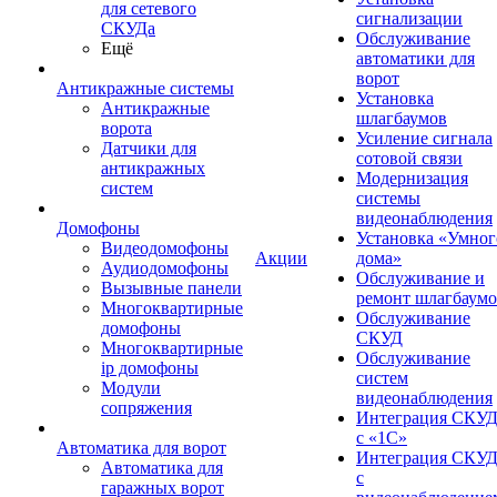
для сетевого
сигнализации
СКУДа
Обслуживание
Ещё
автоматики для
ворот
Антикражные системы
Установка
Антикражные
шлагбаумов
ворота
Усиление сигнала
Датчики для
сотовой связи
антикражных
Модернизация
систем
системы
видеонаблюдения
Домофоны
Установка «Умног
Видеодомофоны
Акции
дома»
Аудиодомофоны
Обслуживание и
Вызывные панели
ремонт шлагбаум
Многоквартирные
Обслуживание
домофоны
СКУД
Многоквартирные
Обслуживание
ip домофоны
систем
Модули
видеонаблюдения
сопряжения
Интеграция СКУ
с «1С»
Автоматика для ворот
Интеграция СКУ
Автоматика для
с
гаражных ворот