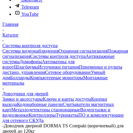
Telegram
YouTube
Главная
-
Каталог
-
Системы контроля доступа
Системы видеонаблюдения
Охранная сигнализация
Пожарная
сигнализация
Системы контроля доступа
Антикражные
системы
Домофоны
Автоматика для
ворот
Шлагбаумы
Источники питания
Приемники и пульты
дистанц. управления
Сетевое оборудование
Умный
дом
Болларды
Компьютерные мониторы
Монтажные
материалы
-
Доводчики для дверей
Замки и аксессуары
Ключи и карты доступа
Кнопки
выхода
Кодонаборные панели
Считыватели магнитных
карт
Металлодетекторы стационарные
Видеогпазки и
видеозвонки
Контроллеры
Турникеты
ПО и комплектующие
для сетевого СКУДа
-
Доводчик дверной DORMA TS Compakt (коричневый) для
дверей до 120кг