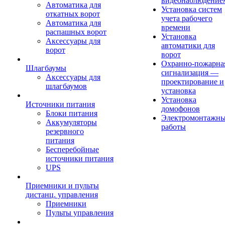
видеонаблюдение
Автоматика для
Установка систем
откатных ворот
учета рабочего
Автоматика для
времени
распашных ворот
Установка
Аксессуары для
автоматики для
ворот
ворот
Охранно-пожарна
Шлагбаумы
сигнализация —
Аксессуары для
проектирование и
шлагбаумов
установка
Установка
Источники питания
домофонов
Блоки питания
Электромонтажн
Аккумуляторы
работы
резервного
питания
Бесперебойные
источники питания
UPS
Приемники и пульты
дистанц. управления
Приемники
Пульты управления