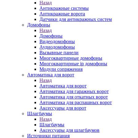
Назад
Антикражные системы
Антикражные ворота
Датчики для антикражных систем
Домофоны
Назад
Домофоны
Видеодомофоны
Аудиодомофоны
Вызывные панели
Многоквартирные домофоны
Многоквартирные ip домофоны
Модули сопряжения
Автоматика для ворот
Назад
Автоматика для ворот
Автоматика для гаражных ворот
Автоматика для откатных ворот
Автоматика для распашных ворот
Аксессуары для ворот
Шлагбаумы
Назад
Шлагбаумы
Аксессуары для шлагбаумов
Источники питания