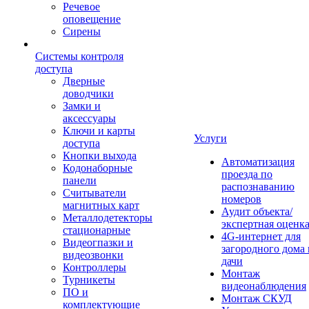
Речевое
оповещение
Сирены
Системы контроля
доступа
Дверные
доводчики
Замки и
аксессуары
Ключи и карты
Услуги
доступа
Кнопки выхода
Автоматизация
Кодонаборные
проезда по
панели
распознаванию
Считыватели
номеров
магнитных карт
Аудит объекта/
Металлодетекторы
экспертная оценк
стационарные
4G-интернет для
Видеогпазки и
загородного дома 
видеозвонки
дачи
Контроллеры
Монтаж
Турникеты
видеонаблюдения
ПО и
Монтаж СКУД
комплектующие