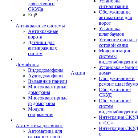
Установка
для сетевого
сигнализации
СКУДа
Обслуживание
Ещё
автоматики для
ворот
Антикражные системы
Установка
Антикражные
шлагбаумов
ворота
Усиление сигнала
Датчики для
сотовой связи
антикражных
Модернизация
систем
системы
видеонаблюдения
Домофоны
Установка «Умног
Видеодомофоны
Акции
дома»
Аудиодомофоны
Обслуживание и
Вызывные панели
ремонт шлагбаум
Многоквартирные
Обслуживание
домофоны
СКУД
Многоквартирные
Обслуживание
ip домофоны
систем
Модули
видеонаблюдения
сопряжения
Интеграция СКУ
с «1С»
Автоматика для ворот
Интеграция СКУ
Автоматика для
с
гаражных ворот