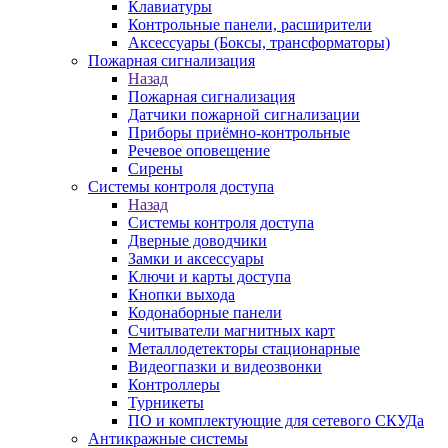
Клавиатуры
Контрольные панели, расширители
Аксессуары (Боксы, трансформаторы)
Пожарная сигнализация
Назад
Пожарная сигнализация
Датчики пожарной сигнализации
Приборы приёмно-контрольные
Речевое оповещение
Сирены
Системы контроля доступа
Назад
Системы контроля доступа
Дверные доводчики
Замки и аксессуары
Ключи и карты доступа
Кнопки выхода
Кодонаборные панели
Считыватели магнитных карт
Металлодетекторы стационарные
Видеогпазки и видеозвонки
Контроллеры
Турникеты
ПО и комплектующие для сетевого СКУДа
Антикражные системы