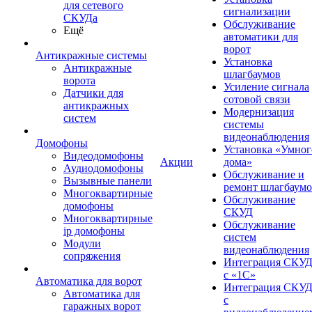
для сетевого
сигнализации
СКУДа
Обслуживание
Ещё
автоматики для
ворот
Антикражные системы
Установка
Антикражные
шлагбаумов
ворота
Усиление сигнала
Датчики для
сотовой связи
антикражных
Модернизация
систем
системы
видеонаблюдения
Домофоны
Установка «Умног
Видеодомофоны
Акции
дома»
Аудиодомофоны
Обслуживание и
Вызывные панели
ремонт шлагбаум
Многоквартирные
Обслуживание
домофоны
СКУД
Многоквартирные
Обслуживание
ip домофоны
систем
Модули
видеонаблюдения
сопряжения
Интеграция СКУ
с «1С»
Автоматика для ворот
Интеграция СКУ
Автоматика для
с
гаражных ворот