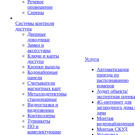
Речевое
оповещение
Сирены
Системы контроля
доступа
Дверные
доводчики
Замки и
аксессуары
Ключи и карты
Услуги
доступа
Кнопки выхода
Автоматизация
Кодонаборные
проезда по
панели
распознаванию
Считыватели
номеров
магнитных карт
Аудит объекта/
Металлодетекторы
экспертная оценк
стационарные
4G-интернет для
Видеогпазки и
загородного дома 
видеозвонки
дачи
Контроллеры
Монтаж
Турникеты
видеонаблюдения
ПО и
Монтаж СКУД
комплектующие
Установка