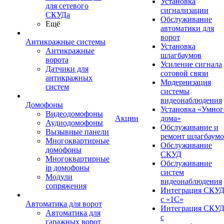
Установка
для сетевого
сигнализации
СКУДа
Обслуживание
Ещё
автоматики для
ворот
Антикражные системы
Установка
Антикражные
шлагбаумов
ворота
Усиление сигнала
Датчики для
сотовой связи
антикражных
Модернизация
систем
системы
видеонаблюдения
Домофоны
Установка «Умног
Видеодомофоны
Акции
дома»
Аудиодомофоны
Обслуживание и
Вызывные панели
ремонт шлагбаум
Многоквартирные
Обслуживание
домофоны
СКУД
Многоквартирные
Обслуживание
ip домофоны
систем
Модули
видеонаблюдения
сопряжения
Интеграция СКУ
с «1С»
Автоматика для ворот
Интеграция СКУ
Автоматика для
с
гаражных ворот