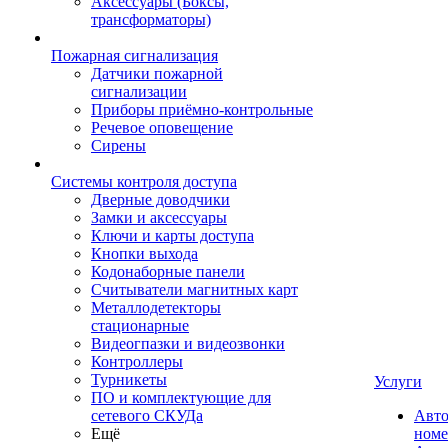
Аксессуары (Боксы,
трансформаторы)
Пожарная сигнализация
Датчики пожарной
сигнализации
Приборы приёмно-контрольные
Речевое оповещение
Сирены
Системы контроля доступа
Дверные доводчики
Замки и аксессуары
Ключи и карты доступа
Кнопки выхода
Кодонаборные панели
Считыватели магнитных карт
Металлодетекторы
стационарные
Видеогпазки и видеозвонки
Контроллеры
Турникеты
Услуги
ПО и комплектующие для
сетевого СКУДа
Авто
Ещё
номе