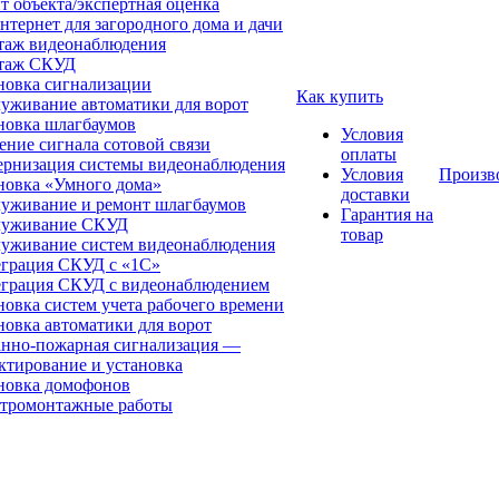
т объекта/экспертная оценка
нтернет для загородного дома и дачи
аж видеонаблюдения
таж СКУД
новка сигнализации
Как купить
уживание автоматики для ворот
новка шлагбаумов
Условия
ение сигнала сотовой связи
оплаты
рнизация системы видеонаблюдения
Условия
Произв
новка «Умного дома»
доставки
уживание и ремонт шлагбаумов
Гарантия на
луживание СКУД
товар
уживание систем видеонаблюдения
грация СКУД с «1С»
грация СКУД с видеонаблюдением
новка систем учета рабочего времени
новка автоматики для ворот
нно-пожарная сигнализация —
ктирование и установка
новка домофонов
тромонтажные работы