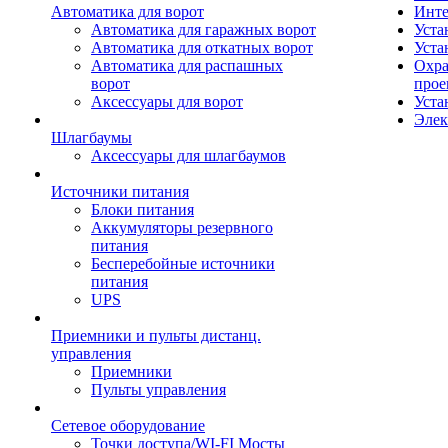
Автоматика для ворот
Инте
Автоматика для гаражных ворот
Уста
Автоматика для откатных ворот
Уста
Автоматика для распашных
Охра
ворот
прое
Аксессуары для ворот
Уста
Элек
Шлагбаумы
Аксессуары для шлагбаумов
Источники питания
Блоки питания
Аккумуляторы резервного
питания
Бесперебойные источники
питания
UPS
Приемники и пульты дистанц.
управления
Приемники
Пульты управления
Сетевое оборудование
Точки доступа/WI-FI Мосты