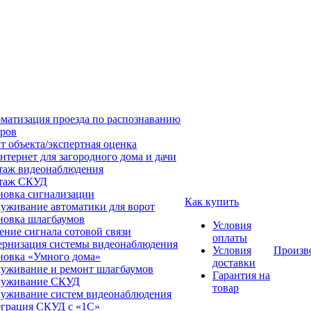
матизация проезда по распознаванию
ров
т объекта/экспертная оценка
нтернет для загородного дома и дачи
аж видеонаблюдения
таж СКУД
новка сигнализации
Как купить
уживание автоматики для ворот
новка шлагбаумов
Условия
ение сигнала сотовой связи
оплаты
рнизация системы видеонаблюдения
Условия
Произв
новка «Умного дома»
доставки
уживание и ремонт шлагбаумов
Гарантия на
луживание СКУД
товар
уживание систем видеонаблюдения
грация СКУД с «1С»