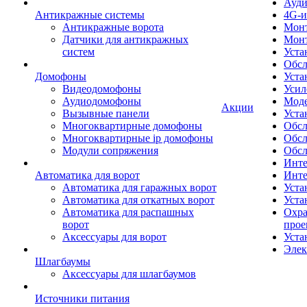
Ауди
Антикражные системы
4G-и
Антикражные ворота
Монт
Датчики для антикражных
Мон
систем
Уста
Обсл
Домофоны
Уста
Видеодомофоны
Усил
Аудиодомофоны
Моде
Акции
Вызывные панели
Уста
Многоквартирные домофоны
Обсл
Многоквартирные ip домофоны
Обс
Модули сопряжения
Обсл
Инте
Автоматика для ворот
Инте
Автоматика для гаражных ворот
Уста
Автоматика для откатных ворот
Уста
Автоматика для распашных
Охра
ворот
прое
Аксессуары для ворот
Уста
Элек
Шлагбаумы
Аксессуары для шлагбаумов
Источники питания