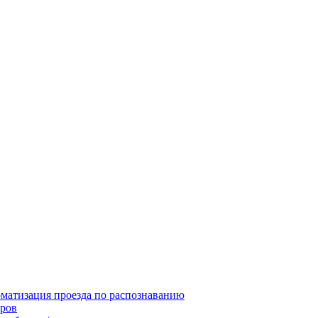
матизация проезда по распознаванию
ров