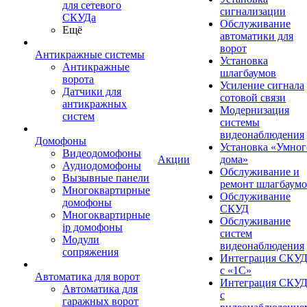
для сетевого
сигнализации
СКУДа
Обслуживание
Ещё
автоматики для
ворот
Антикражные системы
Установка
Антикражные
шлагбаумов
ворота
Усиление сигнала
Датчики для
сотовой связи
антикражных
Модернизация
систем
системы
видеонаблюдения
Домофоны
Установка «Умног
Видеодомофоны
Акции
дома»
Аудиодомофоны
Обслуживание и
Вызывные панели
ремонт шлагбаум
Многоквартирные
Обслуживание
домофоны
СКУД
Многоквартирные
Обслуживание
ip домофоны
систем
Модули
видеонаблюдения
сопряжения
Интеграция СКУ
с «1С»
Автоматика для ворот
Интеграция СКУ
Автоматика для
с
гаражных ворот