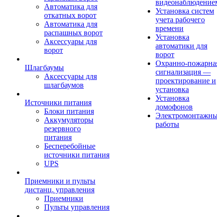
видеонаблюдение
Автоматика для
Установка систем
откатных ворот
учета рабочего
Автоматика для
времени
распашных ворот
Установка
Аксессуары для
автоматики для
ворот
ворот
Охранно-пожарна
Шлагбаумы
сигнализация —
Аксессуары для
проектирование и
шлагбаумов
установка
Установка
Источники питания
домофонов
Блоки питания
Электромонтажн
Аккумуляторы
работы
резервного
питания
Бесперебойные
источники питания
UPS
Приемники и пульты
дистанц. управления
Приемники
Пульты управления