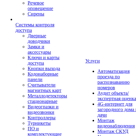
Речевое
оповещение
Сирены
Системы контроля
доступа
Дверные
доводчики
Замки и
аксессуары
Ключи и карты
Услуги
доступа
Кнопки выхода
Автоматизация
Кодонаборные
проезда по
панели
распознаванию
Считыватели
номеров
магнитных карт
Аудит объекта/
Металлодетекторы
экспертная оценк
стационарные
4G-интернет для
Видеогпазки и
загородного дома 
видеозвонки
дачи
Контроллеры
Монтаж
Турникеты
видеонаблюдения
ПО и
Монтаж СКУД
комплектующие