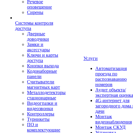
Речевое
оповещение
Сирены
Системы контроля
доступа
Дверные
доводчики
Замки и
аксессуары
Ключи и карты
Услуги
доступа
Кнопки выхода
Автоматизация
Кодонаборные
проезда по
панели
распознаванию
Считыватели
номеров
магнитных карт
Аудит объекта/
Металлодетекторы
экспертная оценк
стационарные
4G-интернет для
Видеогпазки и
загородного дома 
видеозвонки
дачи
Контроллеры
Монтаж
Турникеты
видеонаблюдения
ПО и
Монтаж СКУД
комплектующие
Установка