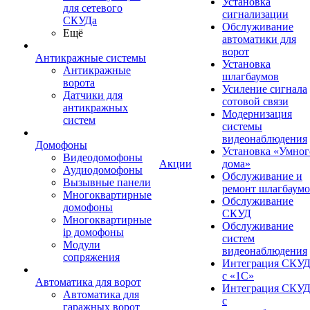
Установка
для сетевого
сигнализации
СКУДа
Обслуживание
Ещё
автоматики для
ворот
Антикражные системы
Установка
Антикражные
шлагбаумов
ворота
Усиление сигнала
Датчики для
сотовой связи
антикражных
Модернизация
систем
системы
видеонаблюдения
Домофоны
Установка «Умног
Видеодомофоны
Акции
дома»
Аудиодомофоны
Обслуживание и
Вызывные панели
ремонт шлагбаум
Многоквартирные
Обслуживание
домофоны
СКУД
Многоквартирные
Обслуживание
ip домофоны
систем
Модули
видеонаблюдения
сопряжения
Интеграция СКУ
с «1С»
Автоматика для ворот
Интеграция СКУ
Автоматика для
с
гаражных ворот