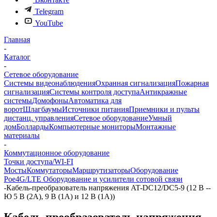
Telegram
YouTube
Главная
-
Каталог
-
Сетевое оборудование
Системы видеонаблюдения
Охранная сигнализация
Пожарная
сигнализация
Системы контроля доступа
Антикражные
системы
Домофоны
Автоматика для
ворот
Шлагбаумы
Источники питания
Приемники и пульты
дистанц. управления
Сетевое оборудование
Умный
дом
Болларды
Компьютерные мониторы
Монтажные
материалы
-
Коммутационное оборудование
Точки доступа/WI-FI
Мосты
Коммутаторы
Маршрутизаторы
Оборудование
Poe
4G/LTE Оборудование и усилители сотовой связи
-
Кабель-преобразователь напряжения AT-DC12/DC5-9 (12 В --
Ю 5 В (2А), 9 В (1А) и 12 В (1А))
Кабель-преобразователь напряжения