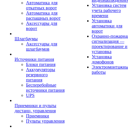
видеонаблюдение
Автоматика для
Установка систем
откатных ворот
учета рабочего
Автоматика для
времени
распашных ворот
Установка
Аксессуары для
автоматики для
ворот
ворот
Охранно-пожарна
Шлагбаумы
сигнализация —
Аксессуары для
проектирование и
шлагбаумов
установка
Установка
Источники питания
домофонов
Блоки питания
Электромонтажн
Аккумуляторы
работы
резервного
питания
Бесперебойные
источники питания
UPS
Приемники и пульты
дистанц. управления
Приемники
Пульты управления