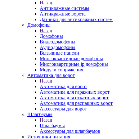
Назад
Антикражные системы
Антикражные ворота
Датчики для антикражных систем
Домофоны
Назад
Домофоны
Видеодомофоны
Аудиодомофоны
Вызывные панели
Многоквартирные домофоны
Многоквартирные ip домофоны
Модули сопряжения
Автоматика для ворот
Назад
Автоматика для ворот
Автоматика для гаражных ворот
Автоматика для откатных ворот
Автоматика для распашных ворот
Аксессуары для ворот
Шлагбаумы
Назад
Шлагбаумы
Аксессуары для шлагбаумов
Источники питания