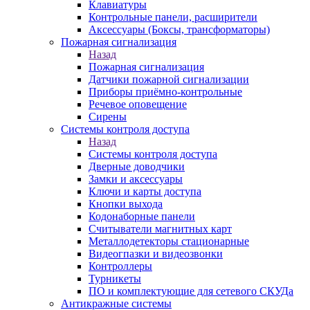
Клавиатуры
Контрольные панели, расширители
Аксессуары (Боксы, трансформаторы)
Пожарная сигнализация
Назад
Пожарная сигнализация
Датчики пожарной сигнализации
Приборы приёмно-контрольные
Речевое оповещение
Сирены
Системы контроля доступа
Назад
Системы контроля доступа
Дверные доводчики
Замки и аксессуары
Ключи и карты доступа
Кнопки выхода
Кодонаборные панели
Считыватели магнитных карт
Металлодетекторы стационарные
Видеогпазки и видеозвонки
Контроллеры
Турникеты
ПО и комплектующие для сетевого СКУДа
Антикражные системы