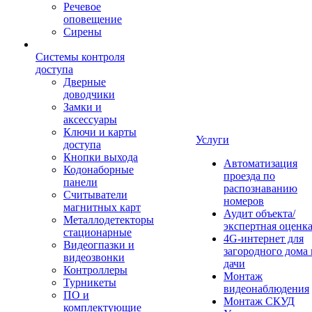
Речевое
оповещение
Сирены
Системы контроля
доступа
Дверные
доводчики
Замки и
аксессуары
Ключи и карты
Услуги
доступа
Кнопки выхода
Автоматизация
Кодонаборные
проезда по
панели
распознаванию
Считыватели
номеров
магнитных карт
Аудит объекта/
Металлодетекторы
экспертная оценк
стационарные
4G-интернет для
Видеогпазки и
загородного дома 
видеозвонки
дачи
Контроллеры
Монтаж
Турникеты
видеонаблюдения
ПО и
Монтаж СКУД
комплектующие