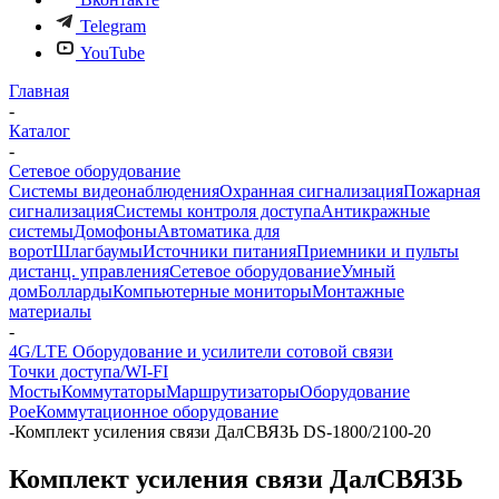
Telegram
YouTube
Главная
-
Каталог
-
Сетевое оборудование
Системы видеонаблюдения
Охранная сигнализация
Пожарная
сигнализация
Системы контроля доступа
Антикражные
системы
Домофоны
Автоматика для
ворот
Шлагбаумы
Источники питания
Приемники и пульты
дистанц. управления
Сетевое оборудование
Умный
дом
Болларды
Компьютерные мониторы
Монтажные
материалы
-
4G/LTE Оборудование и усилители сотовой связи
Точки доступа/WI-FI
Мосты
Коммутаторы
Маршрутизаторы
Оборудование
Poe
Коммутационное оборудование
-
Комплект усиления связи ДалСВЯЗЬ DS-1800/2100-20
Комплект усиления связи ДалСВЯЗЬ