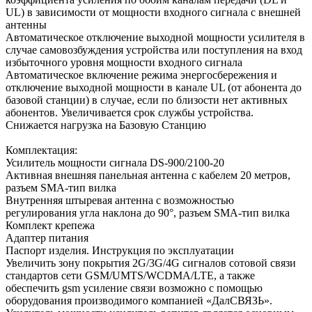
UL) в зависимости от мощности входного сигнала с внешней
антенны
Автоматическое отключение выходной мощности усилителя в
случае самовозбуждения устройства или поступления на вход
избыточного уровня мощности входного сигнала
Автоматическое включение режима энергосбережения и
отключение выходной мощности в канале UL (от абонента до
базовой станции) в случае, если по близости нет активных
абонентов. Увеличивается срок службы устройства.
Снижается нагрузка на Базовую Станцию
Комплектация:
Усилитель мощности сигнала DS-900/2100-20
Активная внешняя панельная антенна с кабелем 20 метров,
разъем SMA-тип вилка
Внутренняя штыревая антенна с возможностью
регулирования угла наклона до 90°, разъем SMA-тип вилка
Комплект крепежа
Адаптер питания
Паспорт изделия. Инструкция по эксплуатации
Увеличить зону покрытия 2G/3G/4G сигналов сотовой связи
стандартов сети GSM/UMTS/WCDMA/LTE, а также
обеспечить gsm усиление связи возможно с помощью
оборудования производимого компанией «ДалСВЯЗЬ».