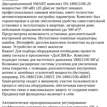
Двухдиапазонный SMART комплект DS-1800/2100-20
мощностью 100 мВт (20 дБм) не требует никаких
профессиональных навыков монтажа, имеет полностью
автоматизированную настройку параметров. Комплект был
спроектирован в целях обеспечения удобства самостоятельной
установки и эксплуатации в квартире, загородном доме,
небольшом подвальном помещении (до 500 м²)*.
Предусмотрена возможность установки дополнительной
внутренней антенны. Интуитивно понятные индикаторы
ошибок. Интерфейс дисплея выполнен полностью на русском
языке. Устройство не имеет аналогов
Важно! Для подбора оборудования необходимо провести
замер сигнала в приложении «ДалСВЯЗЬ». Комплект
подходит только для частотного диапазона 1800/2100 МГц!
Возможно расширение системы усиления для увеличения
зоны покрытия, с помощью дополнительных внутренних
антенн и линейных усилителей мощности (бустеров),
например, DS-1800/2100-33BST, DS-1800/2100-40BST
Smart-репитер сводит к минимуму участие пользователя в
процессе запуска оборудования, обеспечивая наилучшие
качество связи и максимальную защиту от создания помех.
Продвинутый функционал включает в себя:
Автоматическое пропорциональное регулирование
коэффициента усиления по обоим каналам передачи (DL и