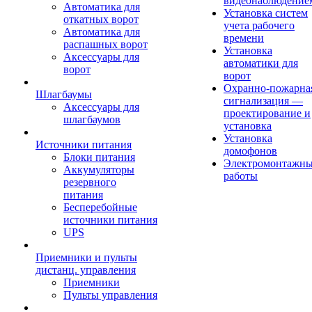
видеонаблюдение
Автоматика для
Установка систем
откатных ворот
учета рабочего
Автоматика для
времени
распашных ворот
Установка
Аксессуары для
автоматики для
ворот
ворот
Охранно-пожарна
Шлагбаумы
сигнализация —
Аксессуары для
проектирование и
шлагбаумов
установка
Установка
Источники питания
домофонов
Блоки питания
Электромонтажн
Аккумуляторы
работы
резервного
питания
Бесперебойные
источники питания
UPS
Приемники и пульты
дистанц. управления
Приемники
Пульты управления