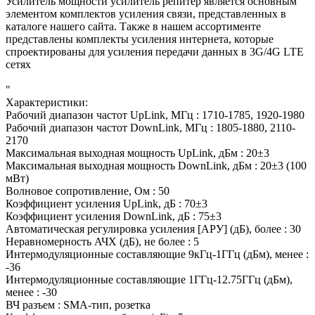
Усилитель мощности усилитель репитер является основным
элементом комплектов усиления связи, представленных в
каталоге нашего сайта. Также в нашем ассортименте
представлены комплекты усиления интернета, которые
спроектированы для усиления передачи данных в 3G/4G LTE
сетях
"
Характеристики:
Рабочий диапазон частот UpLink, МГц : 1710-1785, 1920-1980
Рабочий диапазон частот DownLink, МГц : 1805-1880, 2110-
2170
Максимальная выходная мощность UpLink, дБм : 20±3
Максимальная выходная мощность DownLink, дБм : 20±3 (100
мВт)
Волновое сопротивление, Ом : 50
Коэффициент усиления UpLink, дБ : 70±3
Коэффициент усиления DownLink, дБ : 75±3
Автоматическая регулировка усиления [АРУ] (дБ), более : 30
Неравномерность АЧХ (дБ), не более : 5
Интермодуляционные составляющие 9кГц-1ГГц (дБм), менее :
-36
Интермодуляционные составляющие 1ГГц-12.75ГГц (дБм),
менее : -30
ВЧ разъем : SMA-тип, розетка