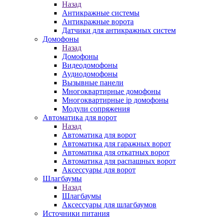
Назад
Антикражные системы
Антикражные ворота
Датчики для антикражных систем
Домофоны
Назад
Домофоны
Видеодомофоны
Аудиодомофоны
Вызывные панели
Многоквартирные домофоны
Многоквартирные ip домофоны
Модули сопряжения
Автоматика для ворот
Назад
Автоматика для ворот
Автоматика для гаражных ворот
Автоматика для откатных ворот
Автоматика для распашных ворот
Аксессуары для ворот
Шлагбаумы
Назад
Шлагбаумы
Аксессуары для шлагбаумов
Источники питания