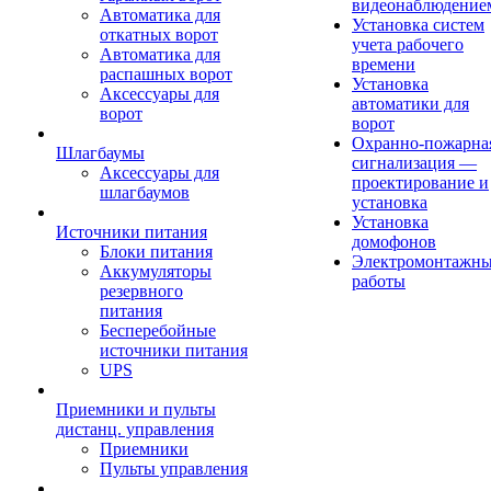
видеонаблюдение
Автоматика для
Установка систем
откатных ворот
учета рабочего
Автоматика для
времени
распашных ворот
Установка
Аксессуары для
автоматики для
ворот
ворот
Охранно-пожарна
Шлагбаумы
сигнализация —
Аксессуары для
проектирование и
шлагбаумов
установка
Установка
Источники питания
домофонов
Блоки питания
Электромонтажн
Аккумуляторы
работы
резервного
питания
Бесперебойные
источники питания
UPS
Приемники и пульты
дистанц. управления
Приемники
Пульты управления