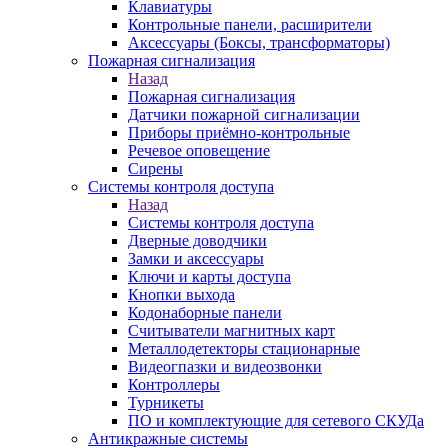
Клавиатуры
Контрольные панели, расширители
Аксессуары (Боксы, трансформаторы)
Пожарная сигнализация
Назад
Пожарная сигнализация
Датчики пожарной сигнализации
Приборы приёмно-контрольные
Речевое оповещение
Сирены
Системы контроля доступа
Назад
Системы контроля доступа
Дверные доводчики
Замки и аксессуары
Ключи и карты доступа
Кнопки выхода
Кодонаборные панели
Считыватели магнитных карт
Металлодетекторы стационарные
Видеогпазки и видеозвонки
Контроллеры
Турникеты
ПО и комплектующие для сетевого СКУДа
Антикражные системы