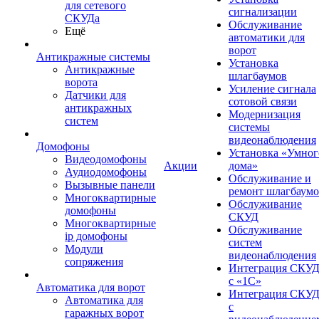
для сетевого
сигнализации
СКУДа
Обслуживание
Ещё
автоматики для
ворот
Антикражные системы
Установка
Антикражные
шлагбаумов
ворота
Усиление сигнала
Датчики для
сотовой связи
антикражных
Модернизация
систем
системы
видеонаблюдения
Домофоны
Установка «Умног
Видеодомофоны
Акции
дома»
Аудиодомофоны
Обслуживание и
Вызывные панели
ремонт шлагбаум
Многоквартирные
Обслуживание
домофоны
СКУД
Многоквартирные
Обслуживание
ip домофоны
систем
Модули
видеонаблюдения
сопряжения
Интеграция СКУ
с «1С»
Автоматика для ворот
Интеграция СКУ
Автоматика для
с
гаражных ворот