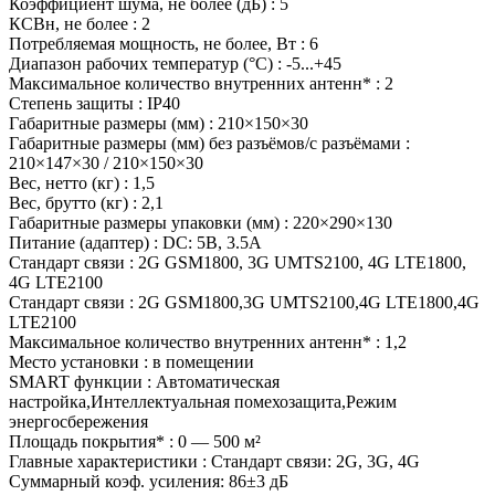
Коэффициент шума, не более (дБ) : 5
КСВн, не более : 2
Потребляемая мощность, не более, Вт : 6
Диапазон рабочих температур (°С) : -5...+45
Максимальное количество внутренних антенн* : 2
Степень защиты : IP40
Габаритные размеры (мм) : 210×150×30
Габаритные размеры (мм) без разъёмов/с разъёмами :
210×147×30 / 210×150×30
Вес, нетто (кг) : 1,5
Вес, брутто (кг) : 2,1
Габаритные размеры упаковки (мм) : 220×290×130
Питание (адаптер) : DC: 5В, 3.5А
Стандарт связи : 2G GSM1800, 3G UMTS2100, 4G LTE1800,
4G LTE2100
Стандарт связи : 2G GSM1800,3G UMTS2100,4G LTE1800,4G
LTE2100
Максимальное количество внутренних антенн* : 1,2
Место установки : в помещении
SMART функции : Автоматическая
настройка,Интеллектуальная помехозащита,Режим
энергосбережения
Площадь покрытия* : 0 — 500 м²
Главные характеристики : Стандарт связи: 2G, 3G, 4G
Суммарный коэф. усиления: 86±3 дБ