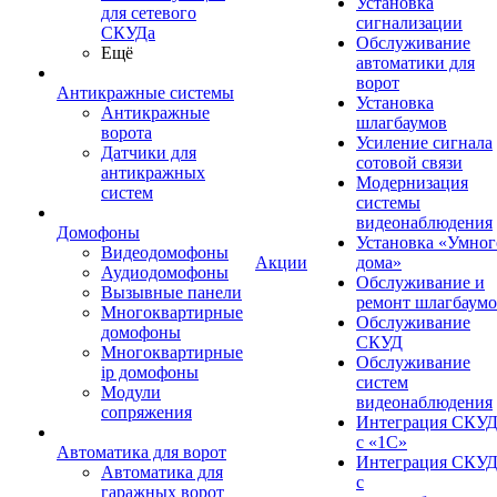
Установка
для сетевого
сигнализации
СКУДа
Обслуживание
Ещё
автоматики для
ворот
Антикражные системы
Установка
Антикражные
шлагбаумов
ворота
Усиление сигнала
Датчики для
сотовой связи
антикражных
Модернизация
систем
системы
видеонаблюдения
Домофоны
Установка «Умног
Видеодомофоны
Акции
дома»
Аудиодомофоны
Обслуживание и
Вызывные панели
ремонт шлагбаум
Многоквартирные
Обслуживание
домофоны
СКУД
Многоквартирные
Обслуживание
ip домофоны
систем
Модули
видеонаблюдения
сопряжения
Интеграция СКУ
с «1С»
Автоматика для ворот
Интеграция СКУ
Автоматика для
с
гаражных ворот