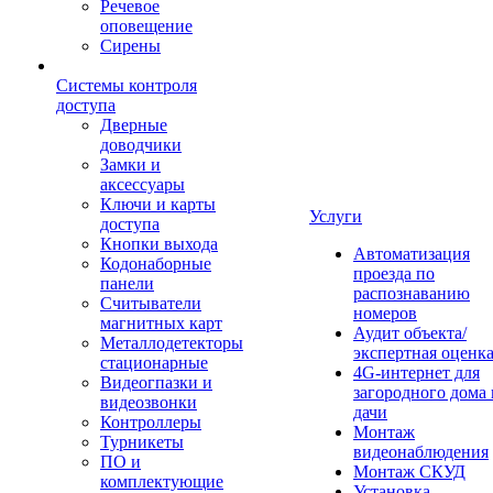
Речевое
оповещение
Сирены
Системы контроля
доступа
Дверные
доводчики
Замки и
аксессуары
Ключи и карты
Услуги
доступа
Кнопки выхода
Автоматизация
Кодонаборные
проезда по
панели
распознаванию
Считыватели
номеров
магнитных карт
Аудит объекта/
Металлодетекторы
экспертная оценк
стационарные
4G-интернет для
Видеогпазки и
загородного дома 
видеозвонки
дачи
Контроллеры
Монтаж
Турникеты
видеонаблюдения
ПО и
Монтаж СКУД
комплектующие
Установка