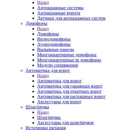
Назад
Антикражные системы
Антикражные ворота
Датчики для антикражных систем
Домофоны
Назад
Домофоны
Видеодомофоны
Аудиодомофоны
Вызывные панели
Многоквартирные домофоны
Многоквартирные ip домофоны
Модули сопряжения
Автоматика для ворот
Назад
Автоматика для ворот
Автоматика для гаражных ворот
Автоматика для откатных ворот
Автоматика для распашных ворот
Аксессуары для ворот
Шлагбаумы
Назад
Шлагбаумы
Аксессуары для шлагбаумов
Источники питания