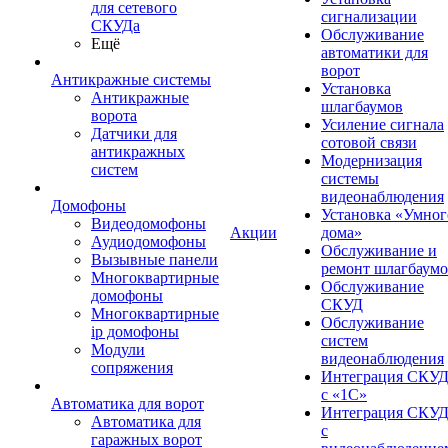
для сетевого
сигнализации
СКУДа
Обслуживание
Ещё
автоматики для
ворот
Антикражные системы
Установка
Антикражные
шлагбаумов
ворота
Усиление сигнала
Датчики для
сотовой связи
антикражных
Модернизация
систем
системы
видеонаблюдения
Домофоны
Установка «Умног
Видеодомофоны
Акции
дома»
Аудиодомофоны
Обслуживание и
Вызывные панели
ремонт шлагбаум
Многоквартирные
Обслуживание
домофоны
СКУД
Многоквартирные
Обслуживание
ip домофоны
систем
Модули
видеонаблюдения
сопряжения
Интеграция СКУ
с «1С»
Автоматика для ворот
Интеграция СКУ
Автоматика для
с
гаражных ворот