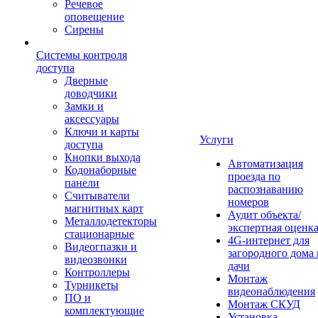
Речевое
оповещение
Сирены
Системы контроля
доступа
Дверные
доводчики
Замки и
аксессуары
Ключи и карты
Услуги
доступа
Кнопки выхода
Автоматизация
Кодонаборные
проезда по
панели
распознаванию
Считыватели
номеров
магнитных карт
Аудит объекта/
Металлодетекторы
экспертная оценк
стационарные
4G-интернет для
Видеогпазки и
загородного дома 
видеозвонки
дачи
Контроллеры
Монтаж
Турникеты
видеонаблюдения
ПО и
Монтаж СКУД
комплектующие
Установка