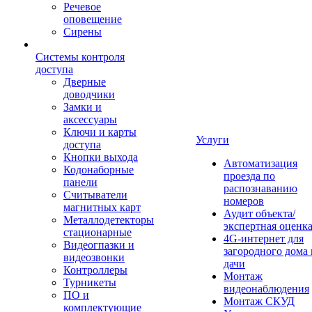
Речевое
оповещение
Сирены
Системы контроля
доступа
Дверные
доводчики
Замки и
аксессуары
Ключи и карты
Услуги
доступа
Кнопки выхода
Автоматизация
Кодонаборные
проезда по
панели
распознаванию
Считыватели
номеров
магнитных карт
Аудит объекта/
Металлодетекторы
экспертная оценк
стационарные
4G-интернет для
Видеогпазки и
загородного дома 
видеозвонки
дачи
Контроллеры
Монтаж
Турникеты
видеонаблюдения
ПО и
Монтаж СКУД
комплектующие