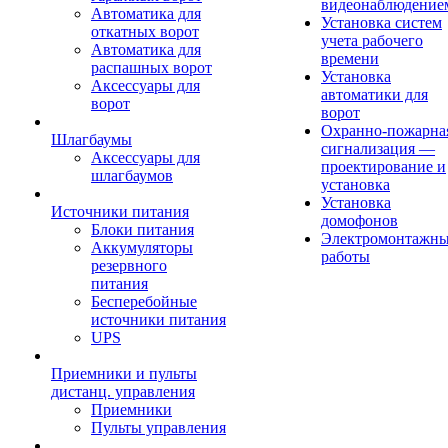
видеонаблюдение
Автоматика для
Установка систем
откатных ворот
учета рабочего
Автоматика для
времени
распашных ворот
Установка
Аксессуары для
автоматики для
ворот
ворот
Охранно-пожарна
Шлагбаумы
сигнализация —
Аксессуары для
проектирование и
шлагбаумов
установка
Установка
Источники питания
домофонов
Блоки питания
Электромонтажн
Аккумуляторы
работы
резервного
питания
Бесперебойные
источники питания
UPS
Приемники и пульты
дистанц. управления
Приемники
Пульты управления