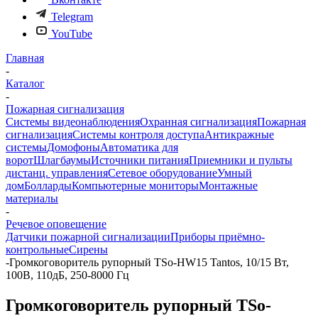
Telegram
YouTube
Главная
-
Каталог
-
Пожарная сигнализация
Системы видеонаблюдения
Охранная сигнализация
Пожарная
сигнализация
Системы контроля доступа
Антикражные
системы
Домофоны
Автоматика для
ворот
Шлагбаумы
Источники питания
Приемники и пульты
дистанц. управления
Сетевое оборудование
Умный
дом
Болларды
Компьютерные мониторы
Монтажные
материалы
-
Речевое оповещение
Датчики пожарной сигнализации
Приборы приёмно-
контрольные
Сирены
-
Громкоговоритель рупорный TSo-HW15 Tantos, 10/15 Вт,
100В, 110дБ, 250-8000 Гц
Громкоговоритель рупорный TSo-