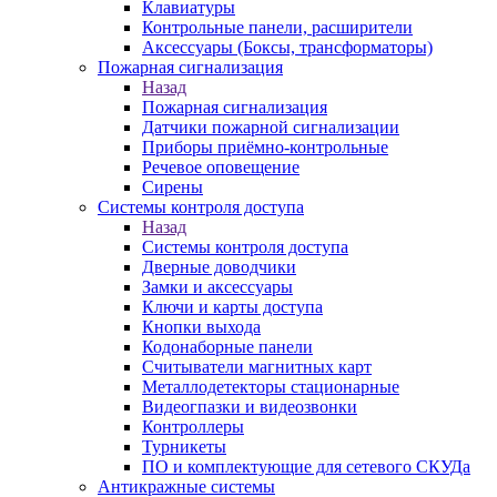
Клавиатуры
Контрольные панели, расширители
Аксессуары (Боксы, трансформаторы)
Пожарная сигнализация
Назад
Пожарная сигнализация
Датчики пожарной сигнализации
Приборы приёмно-контрольные
Речевое оповещение
Сирены
Системы контроля доступа
Назад
Системы контроля доступа
Дверные доводчики
Замки и аксессуары
Ключи и карты доступа
Кнопки выхода
Кодонаборные панели
Считыватели магнитных карт
Металлодетекторы стационарные
Видеогпазки и видеозвонки
Контроллеры
Турникеты
ПО и комплектующие для сетевого СКУДа
Антикражные системы