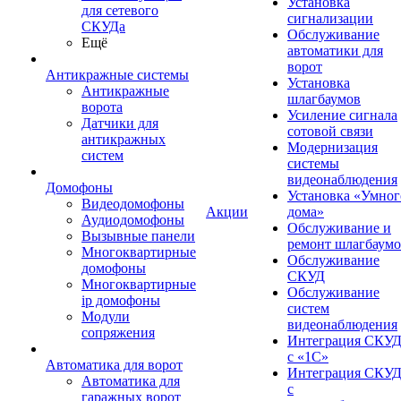
Установка
для сетевого
сигнализации
СКУДа
Обслуживание
Ещё
автоматики для
ворот
Антикражные системы
Установка
Антикражные
шлагбаумов
ворота
Усиление сигнала
Датчики для
сотовой связи
антикражных
Модернизация
систем
системы
видеонаблюдения
Домофоны
Установка «Умног
Видеодомофоны
Акции
дома»
Аудиодомофоны
Обслуживание и
Вызывные панели
ремонт шлагбаум
Многоквартирные
Обслуживание
домофоны
СКУД
Многоквартирные
Обслуживание
ip домофоны
систем
Модули
видеонаблюдения
сопряжения
Интеграция СКУ
с «1С»
Автоматика для ворот
Интеграция СКУ
Автоматика для
с
гаражных ворот