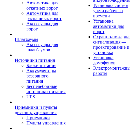
видеонаблюдение
Автоматика для
Установка систем
откатных ворот
учета рабочего
Автоматика для
времени
распашных ворот
Установка
Аксессуары для
автоматики для
ворот
ворот
Охранно-пожарна
Шлагбаумы
сигнализация —
Аксессуары для
проектирование и
шлагбаумов
установка
Установка
Источники питания
домофонов
Блоки питания
Электромонтажн
Аккумуляторы
работы
резервного
питания
Бесперебойные
источники питания
UPS
Приемники и пульты
дистанц. управления
Приемники
Пульты управления