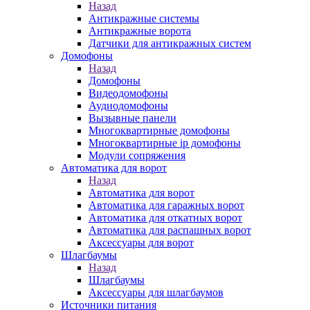
Назад
Антикражные системы
Антикражные ворота
Датчики для антикражных систем
Домофоны
Назад
Домофоны
Видеодомофоны
Аудиодомофоны
Вызывные панели
Многоквартирные домофоны
Многоквартирные ip домофоны
Модули сопряжения
Автоматика для ворот
Назад
Автоматика для ворот
Автоматика для гаражных ворот
Автоматика для откатных ворот
Автоматика для распашных ворот
Аксессуары для ворот
Шлагбаумы
Назад
Шлагбаумы
Аксессуары для шлагбаумов
Источники питания