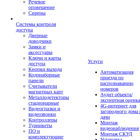
Речевое
оповещение
Сирены
Системы контроля
доступа
Дверные
доводчики
Замки и
аксессуары
Ключи и карты
Услуги
доступа
Кнопки выхода
Автоматизация
Кодонаборные
проезда по
панели
распознаванию
Считыватели
номеров
магнитных карт
Аудит объекта/
Металлодетекторы
экспертная оценк
стационарные
4G-интернет для
Видеогпазки и
загородного дома 
видеозвонки
дачи
Контроллеры
Монтаж
Турникеты
видеонаблюдения
ПО и
Монтаж СКУД
комплектующие
Установка