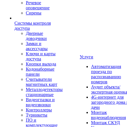
Речевое
оповещение
Сирены
Системы контроля
доступа
Дверные
доводчики
Замки и
аксессуары
Ключи и карты
Услуги
доступа
Кнопки выхода
Автоматизация
Кодонаборные
проезда по
панели
распознаванию
Считыватели
номеров
магнитных карт
Аудит объекта/
Металлодетекторы
экспертная оценк
стационарные
4G-интернет для
Видеогпазки и
загородного дома 
видеозвонки
дачи
Контроллеры
Монтаж
Турникеты
видеонаблюдения
ПО и
Монтаж СКУД
комплектующие