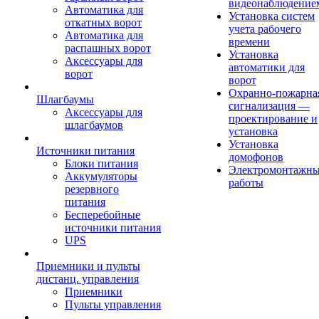
видеонаблюдение
Автоматика для
Установка систем
откатных ворот
учета рабочего
Автоматика для
времени
распашных ворот
Установка
Аксессуары для
автоматики для
ворот
ворот
Охранно-пожарна
Шлагбаумы
сигнализация —
Аксессуары для
проектирование и
шлагбаумов
установка
Установка
Источники питания
домофонов
Блоки питания
Электромонтажн
Аккумуляторы
работы
резервного
питания
Бесперебойные
источники питания
UPS
Приемники и пульты
дистанц. управления
Приемники
Пульты управления