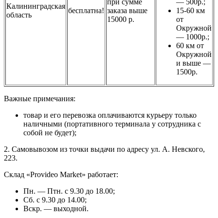
при сумме
— 500р.;
Калининградская
бесплатна!
заказа выше
15-60 км
область
15000 р.
от
Окружной
— 1000р.;
60 км от
Окружной
и выше —
1500р.
Важные примечания:
товар и его перевозка оплачиваются курьеру только
наличными (портативного терминала у сотрудника с
собой не будет);
2. Самовывозом из точки выдачи по адресу ул. А. Невского,
223.
Склад «Provideo Market» работает:
Пн. — Птн. с 9.30 до 18.00;
Сб. с 9.30 до 14.00;
Вскр. — выходной.