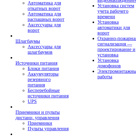
видеонаблюдение
Автоматика для
Установка систем
откатных ворот
учета рабочего
Автоматика для
времени
распашных ворот
Установка
Аксессуары для
автоматики для
ворот
ворот
Охранно-пожарна
Шлагбаумы
сигнализация —
Аксессуары для
проектирование и
шлагбаумов
установка
Установка
Источники питания
домофонов
Блоки питания
Электромонтажн
Аккумуляторы
работы
резервного
питания
Бесперебойные
источники питания
UPS
Приемники и пульты
дистанц. управления
Приемники
Пульты управления