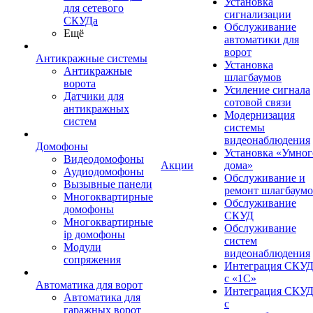
Установка
для сетевого
сигнализации
СКУДа
Обслуживание
Ещё
автоматики для
ворот
Антикражные системы
Установка
Антикражные
шлагбаумов
ворота
Усиление сигнала
Датчики для
сотовой связи
антикражных
Модернизация
систем
системы
видеонаблюдения
Домофоны
Установка «Умног
Видеодомофоны
Акции
дома»
Аудиодомофоны
Обслуживание и
Вызывные панели
ремонт шлагбаум
Многоквартирные
Обслуживание
домофоны
СКУД
Многоквартирные
Обслуживание
ip домофоны
систем
Модули
видеонаблюдения
сопряжения
Интеграция СКУ
с «1С»
Автоматика для ворот
Интеграция СКУ
Автоматика для
с
гаражных ворот