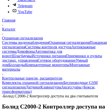
Telegram
YouTube
Главная
-
Каталог
-
Охранная сигнализация
Системы видеонаблюдения
Охранная сигнализация
Пожарная
сигнализация
Системы контроля доступа
Антикражные
системы
Домофоны
Автоматика для
ворот
Шлагбаумы
Источники питания
Приемники и пульты
дистанц. управления
Сетевое оборудование
Умный
дом
Болларды
Компьютерные мониторы
Монтажные
материалы
-
Контрольные панели, расширители
Комплекты охранной сигнализации
Беспроводные GSM
сигнализации
Датчики
Клавиатуры
Аксессуары (Боксы,
трансформаторы)
-
Болид С2000-2 Контроллер доступа на два считывателя
Болид С2000-2 Контроллер доступа на