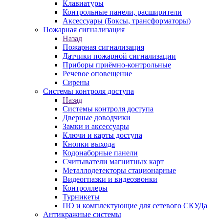
Клавиатуры
Контрольные панели, расширители
Аксессуары (Боксы, трансформаторы)
Пожарная сигнализация
Назад
Пожарная сигнализация
Датчики пожарной сигнализации
Приборы приёмно-контрольные
Речевое оповещение
Сирены
Системы контроля доступа
Назад
Системы контроля доступа
Дверные доводчики
Замки и аксессуары
Ключи и карты доступа
Кнопки выхода
Кодонаборные панели
Считыватели магнитных карт
Металлодетекторы стационарные
Видеогпазки и видеозвонки
Контроллеры
Турникеты
ПО и комплектующие для сетевого СКУДа
Антикражные системы