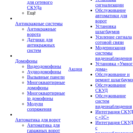
для сетевого
сигнализации
СКУДа
Обслуживание
Ещё
автоматики для
ворот
Антикражные системы
Установка
Антикражные
шлагбаумов
ворота
Усиление сигнала
Датчики для
сотовой связи
антикражных
Модернизация
систем
системы
видеонаблюдения
Домофоны
Установка «Умног
Видеодомофоны
Акции
дома»
Аудиодомофоны
Обслуживание и
Вызывные панели
ремонт шлагбаум
Многоквартирные
Обслуживание
домофоны
СКУД
Многоквартирные
Обслуживание
ip домофоны
систем
Модули
видеонаблюдения
сопряжения
Интеграция СКУ
с «1С»
Автоматика для ворот
Интеграция СКУ
Автоматика для
с
гаражных ворот