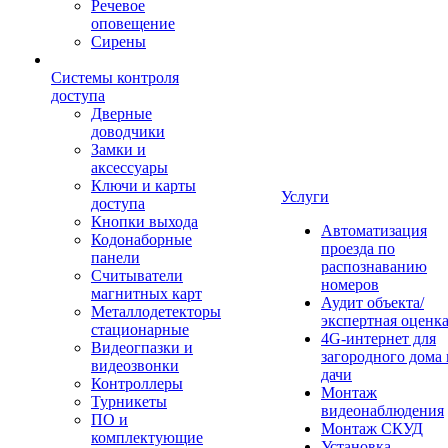
Речевое
оповещение
Сирены
Системы контроля
доступа
Дверные
доводчики
Замки и
аксессуары
Ключи и карты
Услуги
доступа
Кнопки выхода
Автоматизация
Кодонаборные
проезда по
панели
распознаванию
Считыватели
номеров
магнитных карт
Аудит объекта/
Металлодетекторы
экспертная оценк
стационарные
4G-интернет для
Видеогпазки и
загородного дома 
видеозвонки
дачи
Контроллеры
Монтаж
Турникеты
видеонаблюдения
ПО и
Монтаж СКУД
комплектующие
Установка