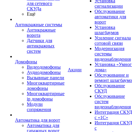
Установка
для сетевого
сигнализации
СКУДа
Обслуживание
Ещё
автоматики для
ворот
Антикражные системы
Установка
Антикражные
шлагбаумов
ворота
Усиление сигнала
Датчики для
сотовой связи
антикражных
Модернизация
систем
системы
видеонаблюдения
Домофоны
Установка «Умног
Видеодомофоны
Акции
дома»
Аудиодомофоны
Обслуживание и
Вызывные панели
ремонт шлагбаум
Многоквартирные
Обслуживание
домофоны
СКУД
Многоквартирные
Обслуживание
ip домофоны
систем
Модули
видеонаблюдения
сопряжения
Интеграция СКУ
с «1С»
Автоматика для ворот
Интеграция СКУ
Автоматика для
с
гаражных ворот