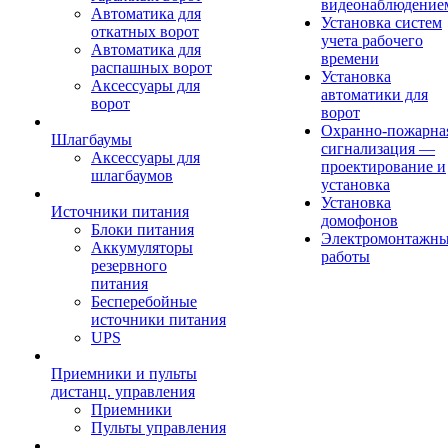
видеонаблюдение
Автоматика для
Установка систем
откатных ворот
учета рабочего
Автоматика для
времени
распашных ворот
Установка
Аксессуары для
автоматики для
ворот
ворот
Охранно-пожарна
Шлагбаумы
сигнализация —
Аксессуары для
проектирование и
шлагбаумов
установка
Установка
Источники питания
домофонов
Блоки питания
Электромонтажн
Аккумуляторы
работы
резервного
питания
Бесперебойные
источники питания
UPS
Приемники и пульты
дистанц. управления
Приемники
Пульты управления