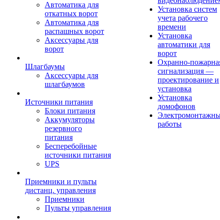
видеонаблюдение
Автоматика для
Установка систем
откатных ворот
учета рабочего
Автоматика для
времени
распашных ворот
Установка
Аксессуары для
автоматики для
ворот
ворот
Охранно-пожарна
Шлагбаумы
сигнализация —
Аксессуары для
проектирование и
шлагбаумов
установка
Установка
Источники питания
домофонов
Блоки питания
Электромонтажн
Аккумуляторы
работы
резервного
питания
Бесперебойные
источники питания
UPS
Приемники и пульты
дистанц. управления
Приемники
Пульты управления