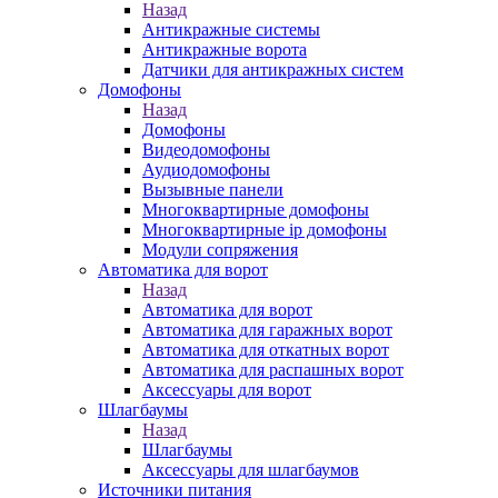
Назад
Антикражные системы
Антикражные ворота
Датчики для антикражных систем
Домофоны
Назад
Домофоны
Видеодомофоны
Аудиодомофоны
Вызывные панели
Многоквартирные домофоны
Многоквартирные ip домофоны
Модули сопряжения
Автоматика для ворот
Назад
Автоматика для ворот
Автоматика для гаражных ворот
Автоматика для откатных ворот
Автоматика для распашных ворот
Аксессуары для ворот
Шлагбаумы
Назад
Шлагбаумы
Аксессуары для шлагбаумов
Источники питания