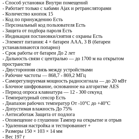
- Способ установки Внутри помещений
- Работает только с хабами Ajax и ретрансляторами
- Количество кнопок 15
- Код по принуждению Есть
- Персональный код пользователя Есть
- Защита от подбора пароля Есть
- Индикация постановки/снятия с охраны Есть
- Элемент питания: 4 × батареи ААA, 3 В (батареи
устанавливаются попарно)
- Срок работы от батареи До 2 лет
- Дальность связи с централью — до 1700 м на открытом
пространстве
- Двусторонняя связь между устройствами
- Рабочие частоты — 868,7 - 869,2 МГц
- Саморегулируемая мощность радиосигнала — до 20 мВт
- Блочное шифрование, основанное на алгоритме AES
- Период опроса клавиатура — 12 - 300 секунд
- Температурный сенсор Есть
- Диапазон рабочих температур От -10°С до +40°С
- Допустимая влажность До 75%
- Антисаботаж Защита от подлога
- Оповещение о глушении Тампер на открытие и отрыв
- Удаленная настройка и тестированиет +
- Размеры 150 × 103 × 14 мм
- Вес 197 г