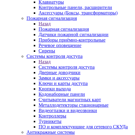
Клавиатуры
Контрольные панели, расширители
Аксессуары (Боксы, трансформаторы)
Пожарная сигнализация
Назад
Пожарная сигнализация
Датчики пожарной сигнализации
Приборы приёмно-контрольные
Речевое оповещение
Сирены
Системы контроля доступа
Назад
Системы контроля доступа
Дверные доводчики
Замки и аксессуары
Ключи и карты доступа
Кнопки выхода
Кодонаборные панели
Считыватели магнитных карт
Металлодетекторы стационарные
Видеогпазки и видеозвонки
Контроллеры
Турникеты
ПО и комплектующие для сетевого СКУДа
Антикражные системы