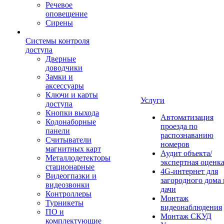
Речевое
оповещение
Сирены
Системы контроля
доступа
Дверные
доводчики
Замки и
аксессуары
Ключи и карты
Услуги
доступа
Кнопки выхода
Автоматизация
Кодонаборные
проезда по
панели
распознаванию
Считыватели
номеров
магнитных карт
Аудит объекта/
Металлодетекторы
экспертная оценк
стационарные
4G-интернет для
Видеогпазки и
загородного дома 
видеозвонки
дачи
Контроллеры
Монтаж
Турникеты
видеонаблюдения
ПО и
Монтаж СКУД
комплектующие