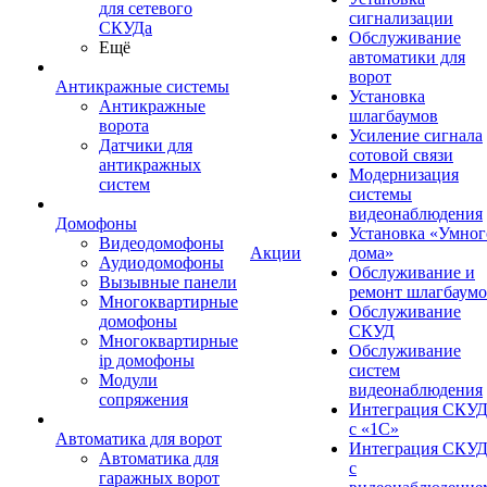
для сетевого
сигнализации
СКУДа
Обслуживание
Ещё
автоматики для
ворот
Антикражные системы
Установка
Антикражные
шлагбаумов
ворота
Усиление сигнала
Датчики для
сотовой связи
антикражных
Модернизация
систем
системы
видеонаблюдения
Домофоны
Установка «Умног
Видеодомофоны
Акции
дома»
Аудиодомофоны
Обслуживание и
Вызывные панели
ремонт шлагбаум
Многоквартирные
Обслуживание
домофоны
СКУД
Многоквартирные
Обслуживание
ip домофоны
систем
Модули
видеонаблюдения
сопряжения
Интеграция СКУ
с «1С»
Автоматика для ворот
Интеграция СКУ
Автоматика для
с
гаражных ворот