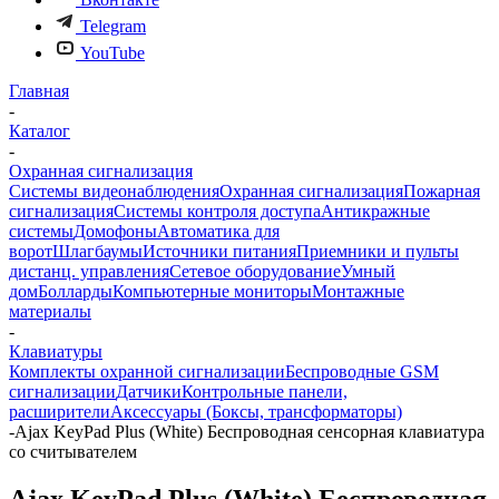
Telegram
YouTube
Главная
-
Каталог
-
Охранная сигнализация
Системы видеонаблюдения
Охранная сигнализация
Пожарная
сигнализация
Системы контроля доступа
Антикражные
системы
Домофоны
Автоматика для
ворот
Шлагбаумы
Источники питания
Приемники и пульты
дистанц. управления
Сетевое оборудование
Умный
дом
Болларды
Компьютерные мониторы
Монтажные
материалы
-
Клавиатуры
Комплекты охранной сигнализации
Беспроводные GSM
сигнализации
Датчики
Контрольные панели,
расширители
Аксессуары (Боксы, трансформаторы)
-
Ajax KeyPad Plus (White) Беспроводная сенсорная клавиатура
со считывателем
Ajax KeyPad Plus (White) Беспроводная